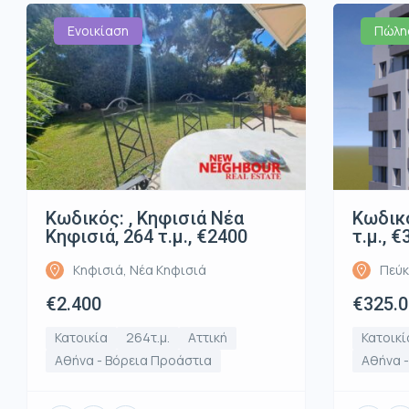
Ενοικίαση
Πώλη
Κωδικός: , Κηφισιά Νέα
Κωδικό
Κηφισιά, 264 τ.μ., €2400
τ.μ., 
Κηφισιά, Νέα Κηφισιά
Πεύκ
€2.400
€325.
Κατοικία
264τ.μ.
Αττική
Κατοικί
Αθήνα - Βόρεια Προάστια
Αθήνα 