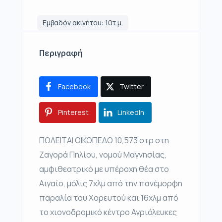
Εμβαδόν ακινήτου: 10τ.μ.
Περιγραφή
Facebook
Twitter
Pinterest
LinkedIn
ΠΩΛΕΙΤΑΙ ΟΙΚΟΠΕΔΟ 10,573 στρ στη
Ζαγορά Πηλίου, νομού Μαγνησίας,
αμφιθεατρικό με υπέροχη θέα στο
Αιγαίο, μόλις 7χλμ από την πανέμορφη
παραλία του Χορευτού και 16χλμ από
το χιονοδρομικό κέντρο Αγριόλευκες