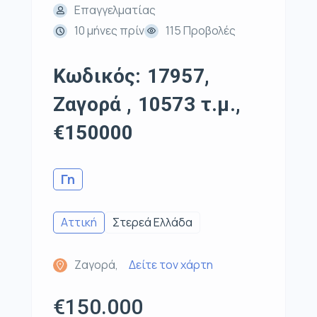
Επαγγελματίας
10 μήνες πρίν
115 Προβολές
Κωδικός: 17957,
Ζαγορά , 10573 τ.μ.,
€150000
Γη
Αττική
Στερεά Ελλάδα
Ζαγορά,
Δείτε τον χάρτη
€150.000