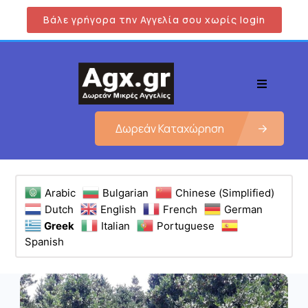
Βάλε γρήγορα την Αγγελία σου χωρίς login
Δωρεάν Καταχώρηση
Arabic
Bulgarian
Chinese (Simplified)
Dutch
English
French
German
Greek
Italian
Portuguese
Spanish