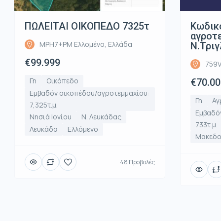
ΠΩΛΕΙΤΑΙ ΟΙΚΟΠΕΔΟ 7325τ
Κωδικ
αγροτε
MPH7+PM Ελλομένο, Ελλάδα
Ν.Τριγ
€99.999
759V
Γη
Οικόπεδο
€70.00
Εμβαδόν οικοπέδου/αγροτεμμαχίου:
Γη
Αγ
7,325τ.μ.
Εμβαδό
Νησιά Ιονίου
Ν. Λευκάδας
733τ.μ.
Λευκάδα
Ελλόμενο
Μακεδο
48 Προβολές