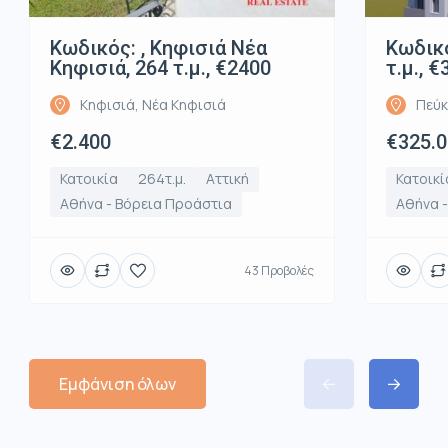
Κωδικός: , Κηφισιά Νέα
Κωδικό
Κηφισιά, 264 τ.μ., €2400
τ.μ., 
Κηφισιά, Νέα Κηφισιά
Πεύκ
€2.400
€325.
Κατοικία
264τ.μ.
Αττική
Κατοικί
Αθήνα - Βόρεια Προάστια
Αθήνα 
43 Προβολές
Εμφάνιση όλων