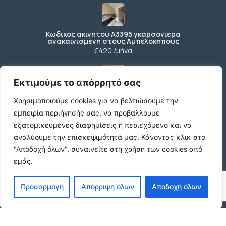
Κωδικος ακινητου Α3395 γκαρσονιερα
ανακαινισμενη στους Αμπελοκηπους
€420 /μήνα
Εκτιμούμε το απόρρητό σας
Κωδικος ακινητου Β4104 διαμερισμα στους
Χρησιμοποιούμε cookies για να βελτιώσουμε την
Αμπελοκηπους
€550 /μήνα
εμπειρία περιήγησής σας, να προβάλλουμε
εξατομικευμένες διαφημίσεις ή περιεχόμενο και να
αναλύουμε την επισκεψιμότητά μας.
Κάνοντας κλικ στο
"Αποδοχή όλων", συναινείτε στη χρήση των cookies από
Κωδικος ακινητου 21490 διαμερισμα στην
εμάς.
Ν.Πολιτεια Ευοσμου
€169.000
Προσαρμογή
Απόρριψη όλων
Αποδοχή όλων
Κωδικος ακινητου 21489 διαμερισμα Ανωθεν
Κορδελιου