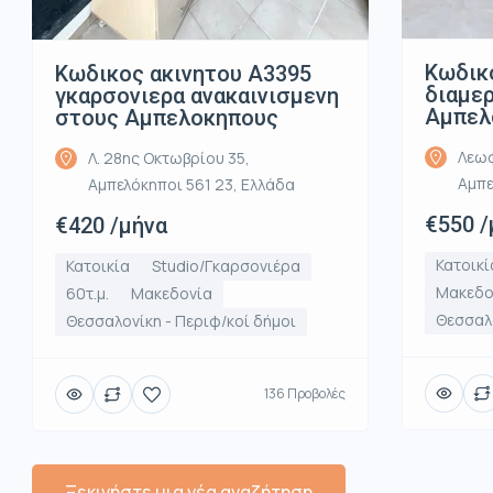
Κωδικ
Κωδικος ακινητου Α3395
διαμε
γκαρσονιερα ανακαινισμενη
Αμπελ
στους Αμπελοκηπους
Λεωφ
Λ. 28ης Οκτωβρίου 35,
Αμπε
Αμπελόκηποι 561 23, Ελλάδα
€550 /
€420 /μήνα
Κατοικί
Κατοικία
Studio/Γκαρσονιέρα
Μακεδο
60τ.μ.
Μακεδονία
Θεσσαλο
Θεσσαλονίκη - Περιφ/κοί δήμοι
136 Προβολές
Ξεκινήστε μια νέα αναζήτηση