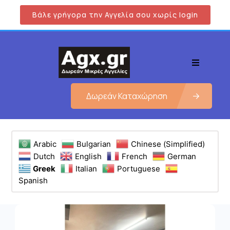
Βάλε γρήγορα την Αγγελία σου χωρίς login
Δωρεάν Καταχώρηση
Arabic
Bulgarian
Chinese (Simplified)
Dutch
English
French
German
Greek
Italian
Portuguese
Spanish