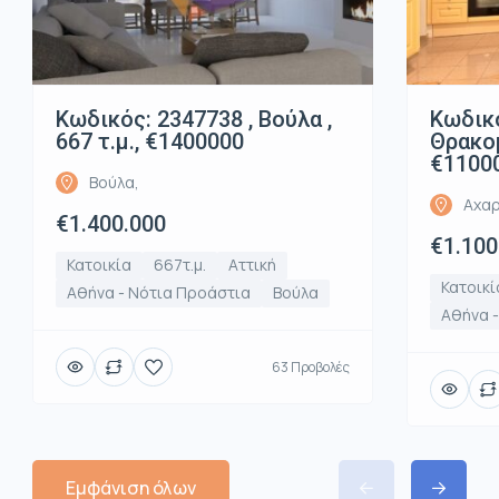
Κωδικός: 2347738 , Βούλα ,
Κωδικό
667 τ.μ., €1400000
Θρακομ
€1100
Βούλα,
Αχαρ
€1.400.000
€1.100
Κατοικία
667τ.μ.
Αττική
Κατοικί
Αθήνα - Νότια Προάστια
Βούλα
Αθήνα -
63 Προβολές
Εμφάνιση όλων