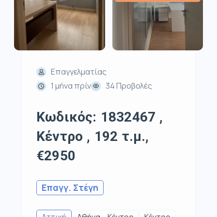
Επαγγελματίας
1 μήνα πρίν
34 Προβολές
Κωδικός: 1832467 ,
Κέντρο , 192 τ.μ.,
€2950
Επαγγ. Στέγη