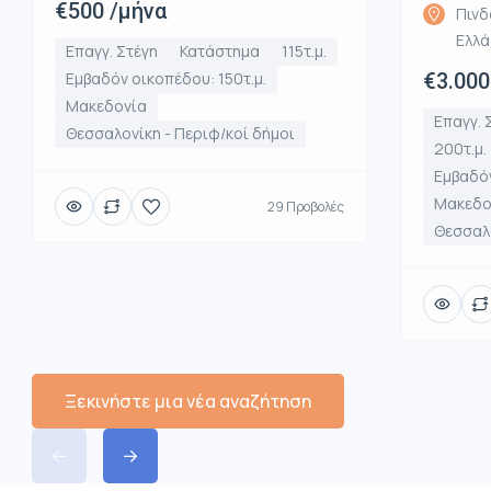
€500 /μήνα
Πινδ
Ελλ
Επαγγ. Στέγη
Κατάστημα
115τ.μ.
Εμβαδόν οικοπέδου: 150τ.μ.
€3.000
Μακεδονία
Επαγγ. 
Θεσσαλονίκη - Περιφ/κοί δήμοι
200τ.μ.
Εμβαδόν
Μακεδο
29 Προβολές
Θεσσαλο
Ξεκινήστε μια νέα αναζήτηση