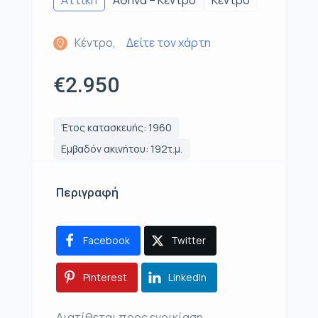
Αττική
Αθήνα – Κέντρο
Κέντρο
Κέντρο,
Δείτε τον χάρτη
€2.950
Έτος κατασκευής: 1960
Εμβαδόν ακινήτου: 192τ.μ.
Περιγραφή
Facebook
Twitter
Pinterest
LinkedIn
Διατίθεται προς ενοικίαση