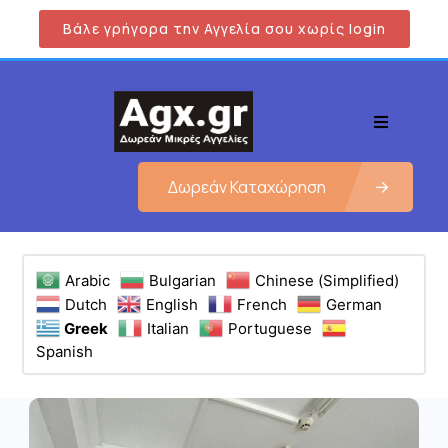
Βάλε γρήγορα την Αγγελία σου χωρίς login
Δωρεάν Καταχώρηση
Arabic
Bulgarian
Chinese (Simplified)
Dutch
English
French
German
Greek
Italian
Portuguese
Spanish