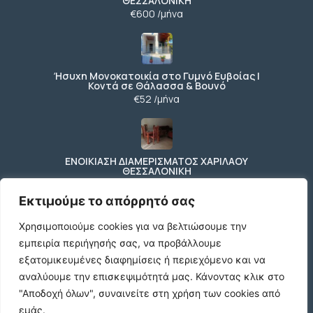
ΘΕΣΣΑΛΟΝΙΚΗ
€600 /μήνα
Ήσυχη Μονοκατοικία στο Γυμνό Ευβοίας |
Κοντά σε Θάλασσα & Βουνό
€52 /μήνα
ΕΝΟΙΚΙΑΣΗ ΔΙΑΜΕΡΙΣΜΑΤΟΣ ΧΑΡΙΛΑΟΥ
ΘΕΣΣΑΛΟΝΙΚΗ
€600 /μήνα
Εκτιμούμε το απόρρητό σας
Χρησιμοποιούμε cookies για να βελτιώσουμε την
εμπειρία περιήγησής σας, να προβάλλουμε
Κωδικος ακινητου Μ480 καταστημα στον
Ευοσμο
εξατομικευμένες διαφημίσεις ή περιεχόμενο και να
€500 /μήνα
αναλύουμε την επισκεψιμότητά μας.
Κάνοντας κλικ στο
"Αποδοχή όλων", συναινείτε στη χρήση των cookies από
εμάς.