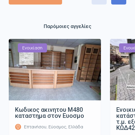
Παρόμοιες αγγελίες
Ενοικίαση
Ενοικ
Κωδικος ακινητου Μ480
Ενοικι
καταστημα στον Ευοσμο
κατάστ
τ.μ. ε
Επτανήσου, Εύοσμος, Ελλάδα
ΚΩΔ42