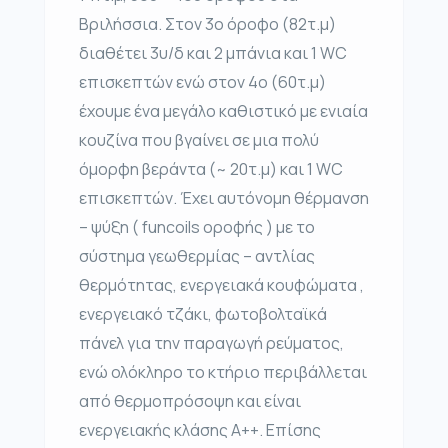
Βριλήσσια. Στον 3ο όροφο (82τ.μ)
διαθέτει 3υ/δ και 2 μπάνια και 1 WC
επισκεπτών ενώ στον 4ο (60τ.μ)
έχουμε ένα μεγάλο καθιστικό με ενιαία
κουζίνα που βγαίνει σε μια πολύ
όμορφη βεράντα (~ 20τ.μ) και 1 WC
επισκεπτών. Έχει αυτόνομη θέρμανση
– ψύξη ( funcoils οροφής ) με το
σύστημα γεωθερμίας – αντλίας
θερμότητας, ενεργειακά κουφώματα ,
ενεργειακό τζάκι, φωτοβολταϊκά
πάνελ για την παραγωγή ρεύματος,
ενώ ολόκληρο το κτήριο περιβάλλεται
από θερμοπρόσοψη και είναι
ενεργειακής κλάσης Α++. Επίσης