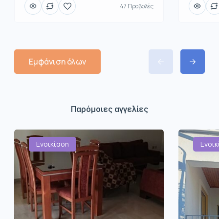
47 Προβολές
Εμφάνιση όλων
Παρόμοιες αγγελίες
Ενοικίαση
Ενοικ