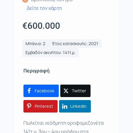
Δείτε τον χάρτη
€600.000
Μπάνια: 2
Έτος κατασκευής: 2021
Εμβαδόν ακινήτου: 141τ.μ.
Περιγραφή
Facebook
Twitter
Pinterest
LinkedIn
Πωλείται νεόδμητη οροφομεζονέτα
141τ.μ, 3ου – 4ου ορόφου στα