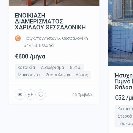
ΕΝΟΙΚΙΑΣΗ
ΔΙΑΜΕΡΙΣΜΑΤΟΣ
ΧΑΡΙΛΑΟΥ ΘΕΣΣΑΛΟΝΙΚΗ
Πριγκιποννήσων 6, Θεσσαλονίκη
544 53, Ελλάδα
€600 /μήνα
Κατοικία
Διαμέρισμα
85τ.μ.
Ήσυχη
Μακεδονία
Θεσσαλονίκη – Δήμος
Γυμνό 
Θάλασ
46 Προβολές
€52 /μ
Κατοικί
Στερεά
Τσακαί