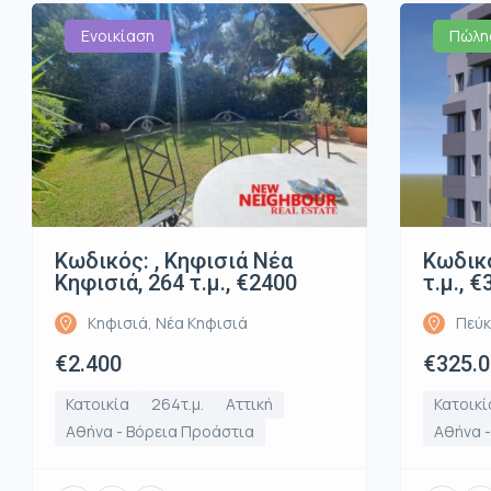
Ενοικίαση
Πώλη
Κωδικός: , Κηφισιά Νέα
Κωδικό
Κηφισιά, 264 τ.μ., €2400
τ.μ., 
Κηφισιά, Νέα Κηφισιά
Πεύκ
€2.400
€325.
Κατοικία
264τ.μ.
Αττική
Κατοικί
Αθήνα - Βόρεια Προάστια
Αθήνα 