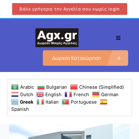
Βάλε γρήγορα την Αγγελία σου χωρίς login
Δωρεάν Καταχώρηση
Arabic
Bulgarian
Chinese (Simplified)
Dutch
English
French
German
Greek
Italian
Portuguese
Spanish