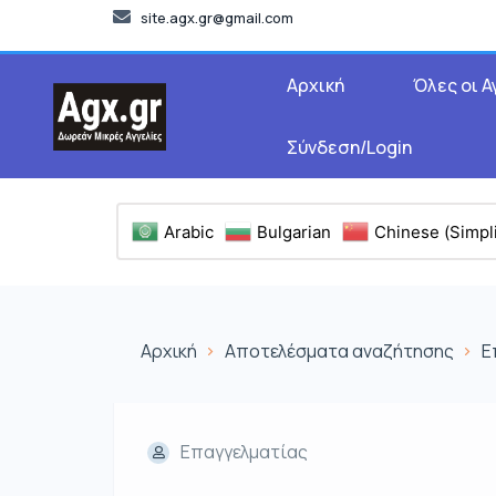
site.agx.gr@gmail.com
Αρχική
Όλες οι Α
Σύνδεση/Login
Arabic
Bulgarian
Chinese (Simpli
Αρχική
Αποτελέσματα αναζήτησης
Ε
Επαγγελματίας