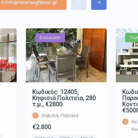
ό info@newneighbour.gr
Ενοικίαση
Πώλ
Κωδικός: 12405,
Κωδικ
Κηφισιά Πολιτεία, 280
Παρα
τ.μ., €2800
Κοντό
€500
Κηφισιά, Πολιτεία
Αγ
€2.800
Κο