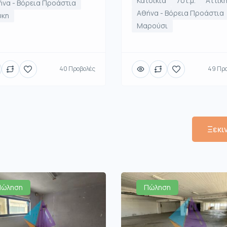
Κατοικία
70τ.μ.
Αττικ
να - Βόρεια Προάστια
Αθήνα - Βόρεια Προάστια
ύκη
Μαρούσι
40 Προβολές
49 Πρ
Ξεκι
Πώληση
Πώληση