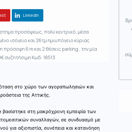
est
LinkedIn
Βρ
στημα προσόψεως, πολύ κεντρικό, μέσα
ένο ισόγειο και 26τμ ημιυπόγειο κύριας
η πρόσοψη 6 m και 2 θέσεις parking , την μία
σύμ
00€ συζητήσιμη Κωδ: 18513
πρόταση στο χώρο των αγοραπωλησιών και
ροάστεια της Αττικής.
te βασίστηκε στη μακρόχρονη εμπειρία των
ατομεσιτικών συναλλαγών, σε συνδυασμό με
νού για αξιοπιστία, συνέπεια και κατανόηση