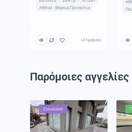
Κατοικία
264τ.μ.
Αττική
Αθή
Αθήνα - Βόρεια Προάστια
Πε
43 Προβολές
Παρόμοιες αγγελίες
Ενοικίαση