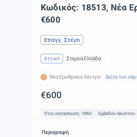
Κωδικός: 18513, Νέα Ερ
€600
Επαγγ. Στέγη
Αττική
Στερεά Ελλάδα
Νέα Ερυθραία, Κέντρο
Δείτε τον χά
€600
Έτος κατασκευής: 1960
Εμβαδόν ακινήτου: 
Περιγραφή