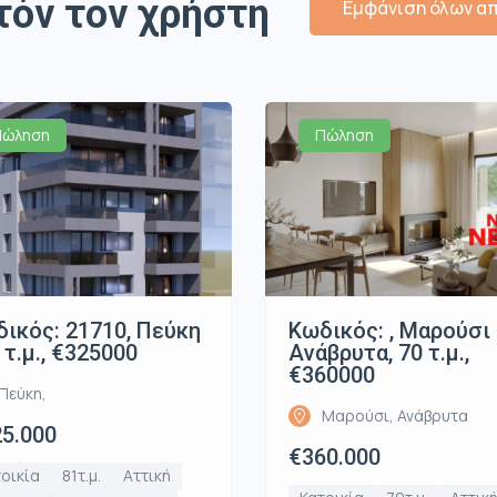
τόν τον χρήστη
Εμφάνιση όλων απ
Πώληση
Πώληση
ικός: 21710, Πεύκη
Κωδικός: , Μαρούσι
1 τ.μ., €325000
Ανάβρυτα, 70 τ.μ.,
€360000
Πεύκη,
Μαρούσι, Ανάβρυτα
5.000
€360.000
οικία
81τ.μ.
Αττική