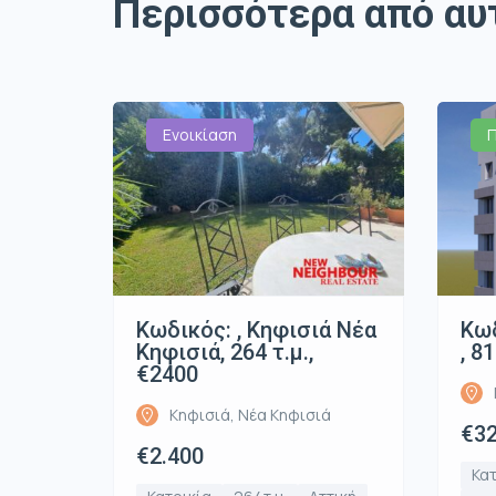
Περισσότερα από αυ
Ενοικίαση
Κωδικός: , Κηφισιά Νέα
Κωδ
Κηφισιά, 264 τ.μ.,
, 8
€2400
Κηφισιά, Νέα Κηφισιά
€32
€2.400
Κατ