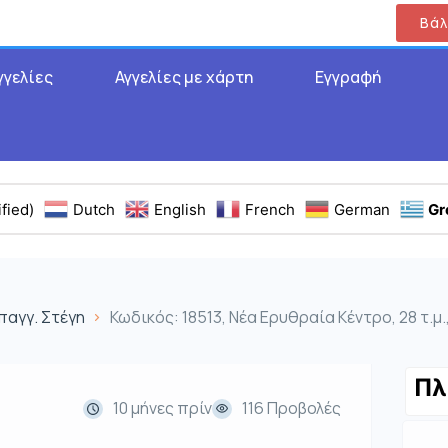
Βάλ
γγελίες
Αγγελίες με χάρτη
Εγγραφή
fied)
Dutch
English
French
German
Gr
παγγ. Στέγη
Κωδικός: 18513, Νέα Ερυθραία Κέντρο, 28 τ.μ.
Πλ
10 μήνες πρίν
116 Προβολές