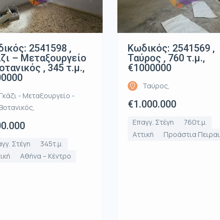
ικός: 2541598 ,
Κωδικός: 2541569 ,
ζι – Μεταξουργείο
Ταύρος , 760 τ.μ.,
οτανικός , 345 τ.μ.,
€1000000
00000
Ταύρος,
Γκάζι - Μεταξουργείο -
€1.000.000
Βοτανικός,
Επαγγ. Στέγη
760τ.μ.
0.000
Αττική
Προάστια Πειρα
γγ. Στέγη
345τ.μ.
ική
Αθήνα – Κέντρο