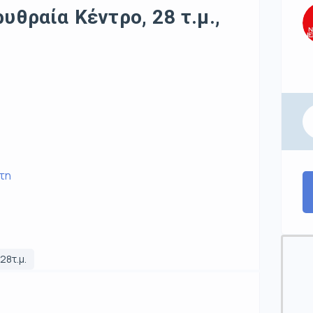
υθραία Κέντρο, 28 τ.μ.,
ρτη
28τ.μ.