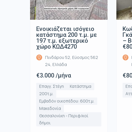
Ενοικιάζεται ισόγειο
Κωδ
κατάστημα 200 τ.μ. με
Γκά
197 τ.μ. εξωτερικό
– Β
χώρο ΚΩΔ4270
€8
Πινδάρου 52, Εύοσμος 562
24, Ελλάδα
€3.000 /μήνα
€80
Επαγγ. Στέγη
Κατάστημα
Επα
200τ.μ.
Αττ
Εμβαδόν οικοπέδου: 600τ.μ.
Μακεδονία
Θεσσαλονίκη - Περιφ/κοί
δήμοι