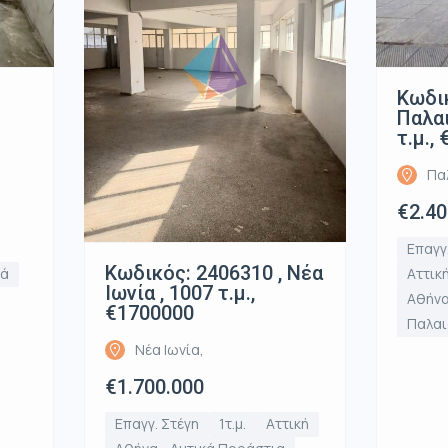
Κωδικ
Παλαι
τ.μ.,
Πα
€2.40
Επαγγ
Κωδικός: 2406310 , Νέα
ιά
Αττικ
Ιωνία , 1007 τ.μ.,
Αθήνα
€1700000
Παλαι
Νέα Ιωνία,
€1.700.000
Επαγγ. Στέγη
1τ.μ.
Αττική