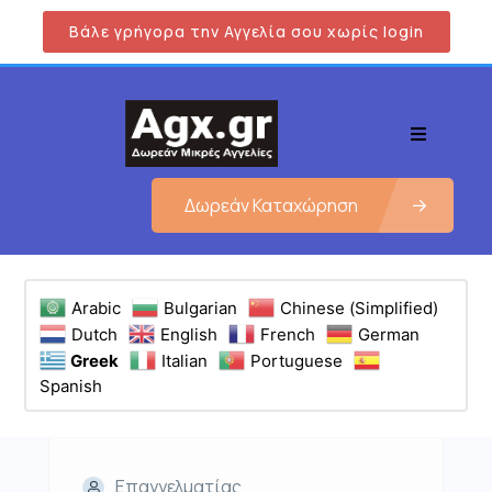
Βάλε γρήγορα την Αγγελία σου χωρίς login
Δωρεάν Καταχώρηση
Arabic
Bulgarian
Chinese (Simplified)
Dutch
English
French
German
Greek
Italian
Portuguese
Spanish
Επαγγελματίας