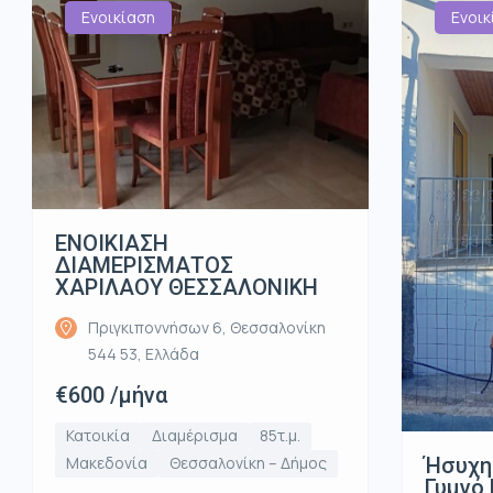
Ενοικίαση
Ενοικ
ΕΝΟΙΚΙΑΣΗ
ΔΙΑΜΕΡΙΣΜΑΤΟΣ
ΧΑΡΙΛΑΟΥ ΘΕΣΣΑΛΟΝΙΚΗ
Πριγκιποννήσων 6, Θεσσαλονίκη
544 53, Ελλάδα
€600 /μήνα
Κατοικία
Διαμέρισμα
85τ.μ.
Ήσυχη
Μακεδονία
Θεσσαλονίκη – Δήμος
Γυμνό 