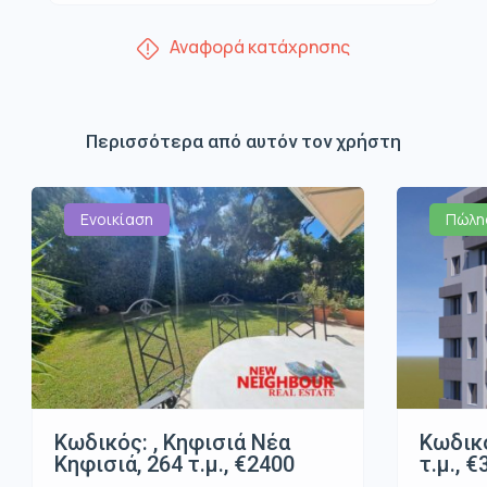
Αναφορά κατάχρησης
Περισσότερα από αυτόν τον χρήστη
Ενοικίαση
Πώλη
Κωδικός: , Κηφισιά Νέα
Κωδικό
Κηφισιά, 264 τ.μ., €2400
τ.μ., 