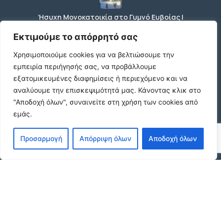
Ήσυχη Μονοκατοικία στο Γυμνό Ευβοίας |
Κοντά σε Θάλασσα & Βουνό
€52 /μήνα
Εκτιμούμε το απόρρητό σας
Χρησιμοποιούμε cookies για να βελτιώσουμε την
εμπειρία περιήγησής σας, να προβάλλουμε
ΕΝΟΙΚΙΑΣΗ ΔΙΑΜΕΡΙΣΜΑΤΟΣ ΧΑΡΙΛΑΟΥ
εξατομικευμένες διαφημίσεις ή περιεχόμενο και να
ΘΕΣΣΑΛΟΝΙΚΗ
αναλύουμε την επισκεψιμότητά μας.
Κάνοντας κλικ στο
€600 /μήνα
"Αποδοχή όλων", συναινείτε στη χρήση των cookies από
εμάς.
Κωδικος ακινητου Μ480 καταστημα στον
Προσαρμογή
Απόρριψη όλων
Αποδοχή όλων
Ευοσμο
€500 /μήνα
© 2026 agx.gr. All rights reserved.