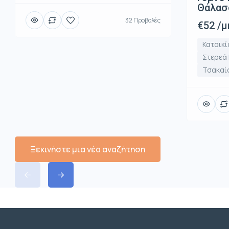
Θάλασ
32 Προβολές
€52 /μ
Κατοικί
Στερεά
Τσακαί
Ξεκινήστε μια νέα αναζήτηση