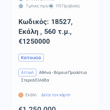
7 μήνες πρίν
115 Προβολές
Κωδικός: 18527,
Εκάλη , 560 τ.μ.,
€1250000
Κατοικία
Αττική
Αθήνα - Βόρεια Προάστια
Στερεά Ελλάδα
Εκάλη,
Δείτε τον χάρτη
€1.250.000