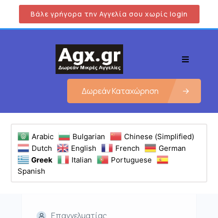
Βάλε γρήγορα την Αγγελία σου χωρίς login
Δωρεάν Καταχώρηση
Arabic
Bulgarian
Chinese (Simplified)
Dutch
English
French
German
Greek
Italian
Portuguese
Spanish
Επαγγελματίας