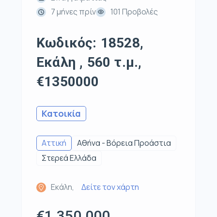
7 μήνες πρίν
101 Προβολές
Κωδικός: 18528,
Εκάλη , 560 τ.μ.,
€1350000
Κατοικία
Αττική
Αθήνα - Βόρεια Προάστια
Στερεά Ελλάδα
Εκάλη,
Δείτε τον χάρτη
€1.350.000