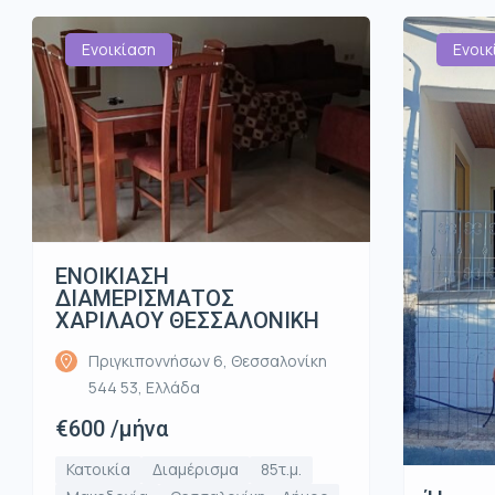
Ενοικίαση
Ενοικ
ΕΝΟΙΚΙΑΣΗ
ΔΙΑΜΕΡΙΣΜΑΤΟΣ
ΧΑΡΙΛΑΟΥ ΘΕΣΣΑΛΟΝΙΚΗ
Πριγκιποννήσων 6, Θεσσαλονίκη
544 53, Ελλάδα
€600 /μήνα
Κατοικία
Διαμέρισμα
85τ.μ.