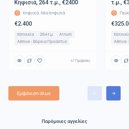
Κηφισιά, 264 τ.μ., €2400
τ.μ., 
Κηφισιά, Νέα Κηφισιά
Πεύκ
€2.400
€325.
Κατοικία
264τ.μ.
Αττική
Κατοικί
Αθήνα - Βόρεια Προάστια
Αθήνα 
47 Προβολές
Εμφάνιση όλων
Παρόμοιες αγγελίες