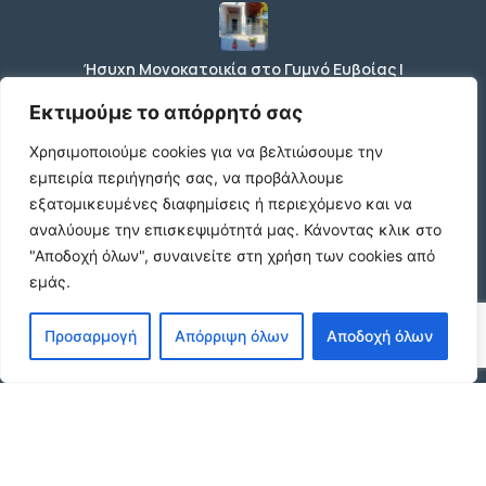
Ήσυχη Μονοκατοικία στο Γυμνό Ευβοίας |
Κοντά σε Θάλασσα & Βουνό
€52 /μήνα
Εκτιμούμε το απόρρητό σας
Χρησιμοποιούμε cookies για να βελτιώσουμε την
εμπειρία περιήγησής σας, να προβάλλουμε
ΕΝΟΙΚΙΑΣΗ ΔΙΑΜΕΡΙΣΜΑΤΟΣ ΧΑΡΙΛΑΟΥ
εξατομικευμένες διαφημίσεις ή περιεχόμενο και να
ΘΕΣΣΑΛΟΝΙΚΗ
αναλύουμε την επισκεψιμότητά μας.
Κάνοντας κλικ στο
€600 /μήνα
"Αποδοχή όλων", συναινείτε στη χρήση των cookies από
εμάς.
Κωδικος ακινητου Μ480 καταστημα στον
Προσαρμογή
Απόρριψη όλων
Αποδοχή όλων
Ευοσμο
€500 /μήνα
© 2026 agx.gr. All rights reserved.