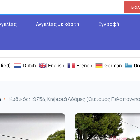
Βάλ
γγελίες
Αγγελίες με χάρτη
Εγγραφή
fied)
Dutch
English
French
German
Gr
η
Κωδικός: 19754, Κηφισιά Αδάμες (Οικισμός Πελοποννησί