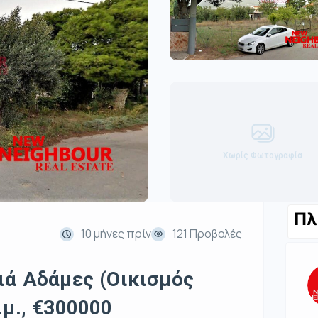
Χωρίς Φωτογραφία
Πλ
10 μήνες πρίν
121 Προβολές
ιά Αδάμες (Οικισμός
.μ., €300000