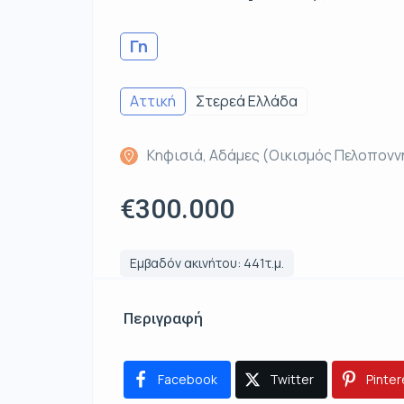
Γη
Αττική
Στερεά Ελλάδα
Κηφισιά, Αδάμες (Οικισμός Πελοπονν
€300.000
Εμβαδόν ακινήτου: 441τ.μ.
Περιγραφή
Facebook
Twitter
Pinter