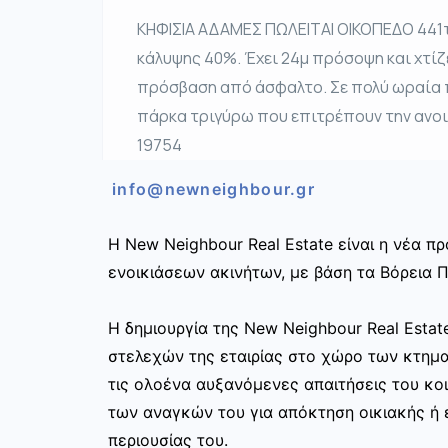
ΚΗΦΙΣΙΑ ΑΔΑΜΕΣ ΠΩΛΕΙΤΑΙ ΟΙΚΟΠΕΔΟ 441τμ
κάλυψης 40%. Έχει 24μ πρόσοψη και χτίζε
πρόσβαση από άσφαλτο. Σε πολύ ωραία π
πάρκα τριγύρω που επιτρέπουν την ανοιχ
19754
info@newneighbour.gr
Η New Neighbour Real Estate είναι η νέα 
ενοικιάσεων ακινήτων, με βάση τα Βόρεια Π
Η δημιουργία της New Neighbour Real Esta
στελεχών της εταιρίας στο χώρο των κτημ
τις ολοένα αυξανόμενες απαιτήσεις του κοι
των αναγκών του για απόκτηση οικιακής ή ε
περιουσίας του.