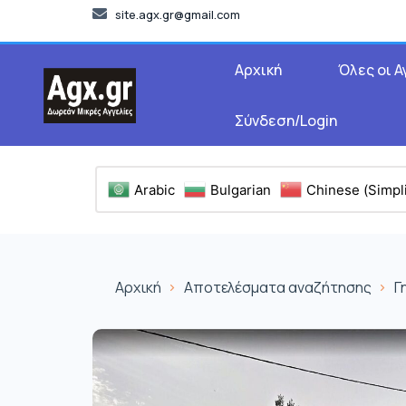
site.agx.gr@gmail.com
Αρχική
Όλες οι Α
Σύνδεση/Login
Arabic
Bulgarian
Chinese (Simpli
Αρχική
Αποτελέσματα αναζήτησης
Γ