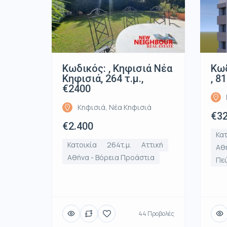
Κωδικός: , Κηφισιά Νέα
Κωδ
Κηφισιά, 264 τ.μ.,
, 8
€2400
Κηφισιά, Νέα Κηφισιά
€32
€2.400
Κατ
Κατοικία
264τ.μ.
Αττική
Αθή
Αθήνα - Βόρεια Προάστια
Πε
44 Προβολές