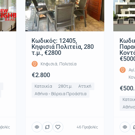
Κωδικός: 12405,
Κωδικ
Κηφισιά Πολιτεία, 280
Παρα
τ.μ., €2800
Κοντό
€500
Κηφισιά, Πολιτεία
Αγ
€2.800
Κο
ή
Κατοικία
280τ.μ.
Αττική
€500
Αθήνα - Βόρεια Προάστια
Κατοι
Αθήνα
οβολές
46 Προβολές