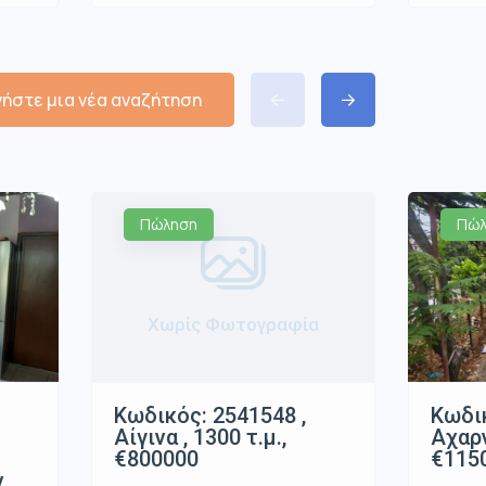
νήστε μια νέα αναζήτηση
Πώληση
Πώλ
Χωρίς Φωτογραφία
Κωδικ
Κωδικός: 2541548 ,
Αχαρν
Αίγινα , 1300 τ.μ.,
€115
€800000
ν