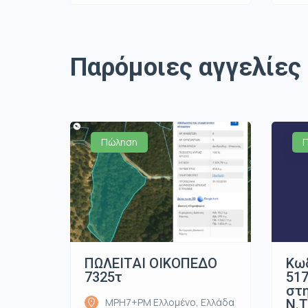
Παρόμοιες αγγελίες
Πώληση
ΠΩΛΕΙΤΑΙ ΟΙΚΟΠΕΔΟ
Κωδ
7325τ
517
στη
MPH7+PM Ελλομένο, Ελλάδα
Ν.Τ