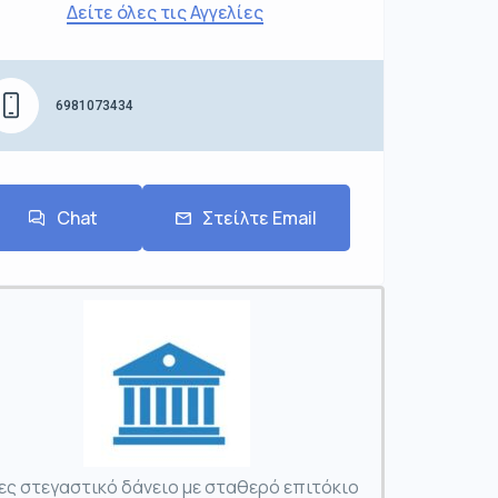
Δείτε όλες τις Αγγελίες
6981073434
Chat
Στείλτε Email
ες στεγαστικό δάνειο με σταθερό επιτόκιο