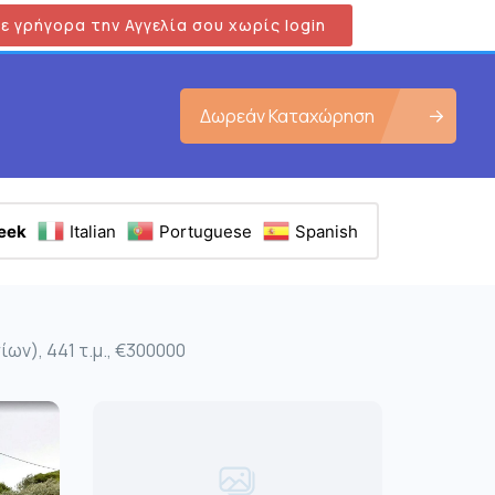
ε γρήγορα την Αγγελία σου χωρίς login
Δωρεάν Καταχώρηση
eek
Italian
Portuguese
Spanish
ων), 441 τ.μ., €300000