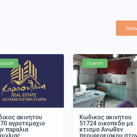
Ξεκι
Πώληση
Πώληση
ικος ακινητου
Κωδικος ακινητου
70 αγροτεμαχιο
51724 οικοπεδο με
ν παραλια
κτισμα Ανωθεν
ριγλιας
περιφερειακου στο