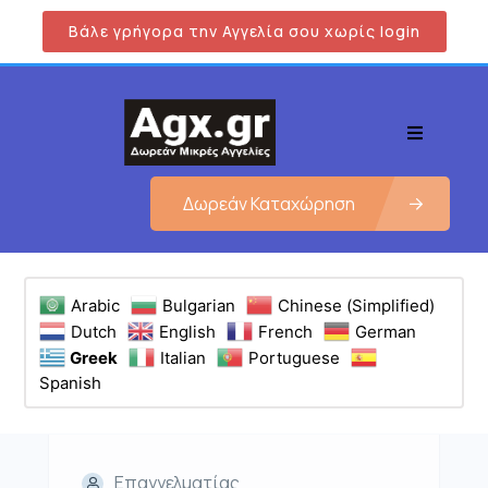
Βάλε γρήγορα την Αγγελία σου χωρίς login
Δωρεάν Καταχώρηση
Arabic
Bulgarian
Chinese (Simplified)
Dutch
English
French
German
Greek
Italian
Portuguese
Spanish
Επαγγελματίας