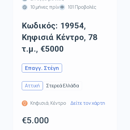
10 μήνες πρίν
101 Προβολές
Κωδικός: 19954,
Κηφισιά Κέντρο, 78
τ.μ., €5000
Επαγγ. Στέγη
Αττική
Στερεά Ελλάδα
Κηφισιά, Κέντρο
Δείτε τον χάρτη
€5.000