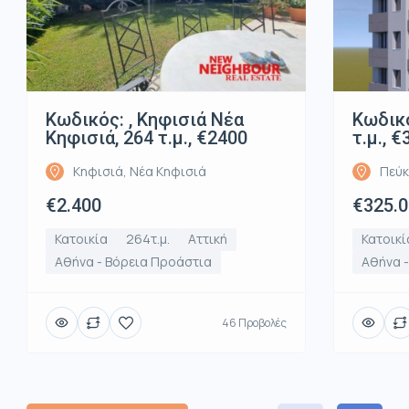
Κωδικός: , Κηφισιά Νέα
Κωδικό
Κηφισιά, 264 τ.μ., €2400
τ.μ., 
Κηφισιά, Νέα Κηφισιά
Πεύκ
€2.400
€325.
Κατοικία
264τ.μ.
Αττική
Κατοικί
Αθήνα - Βόρεια Προάστια
Αθήνα 
46 Προβολές