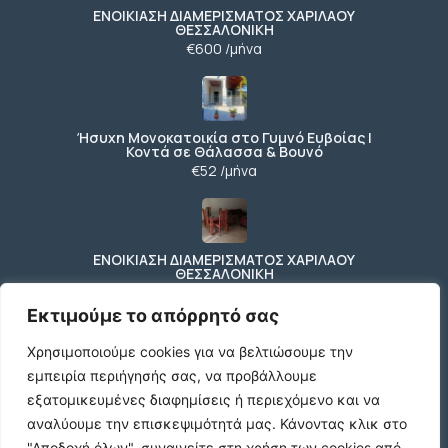
ΕΝΟΙΚΙΑΣΗ ΔΙΑΜΕΡΙΣΜΑΤΟΣ ΧΑΡΙΛΑΟΥ
ΘΕΣΣΑΛΟΝΙΚΗ
€600 /μήνα
Ήσυχη Μονοκατοικία στο Γυμνό Ευβοίας |
Κοντά σε Θάλασσα & Βουνό
€52 /μήνα
ΕΝΟΙΚΙΑΣΗ ΔΙΑΜΕΡΙΣΜΑΤΟΣ ΧΑΡΙΛΑΟΥ
ΘΕΣΣΑΛΟΝΙΚΗ
€600 /μήνα
Εκτιμούμε το απόρρητό σας
Χρησιμοποιούμε cookies για να βελτιώσουμε την
εμπειρία περιήγησής σας, να προβάλλουμε
Κωδικος ακινητου Μ480 καταστημα στον
Ευοσμο
εξατομικευμένες διαφημίσεις ή περιεχόμενο και να
€500 /μήνα
αναλύουμε την επισκεψιμότητά μας.
Κάνοντας κλικ στο
"Αποδοχή όλων", συναινείτε στη χρήση των cookies από