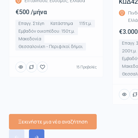
Επτανήσου, Εύοσμος, Ελλάδα
ΚΩΔ42
€500 /μήνα
Πινδ
Ελλ
Επαγγ. Στέγη
Κατάστημα
115τ.μ.
Εμβαδόν οικοπέδου: 150τ.μ.
€3.000
Μακεδονία
Επαγγ. 
Θεσσαλονίκη - Περιφ/κοί δήμοι
200τ.μ.
Εμβαδόν
Μακεδο
15 Προβολές
Θεσσαλο
Ξεκινήστε μια νέα αναζήτηση