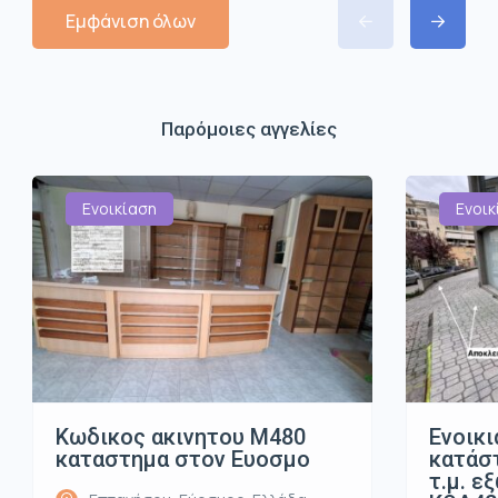
Εμφάνιση όλων
Παρόμοιες αγγελίες
Ενοικίαση
Ενοικ
Κωδικος ακινητου Μ480
Ενοικι
καταστημα στον Ευοσμο
κατάστ
τ.μ. ε