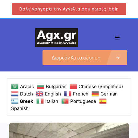
Βάλε γρήγορα την Αγγελία σου χωρίς login
Δωρεάν Καταχώρηση
Arabic
Bulgarian
Chinese (Simplified)
Dutch
English
French
German
Greek
Italian
Portuguese
Spanish