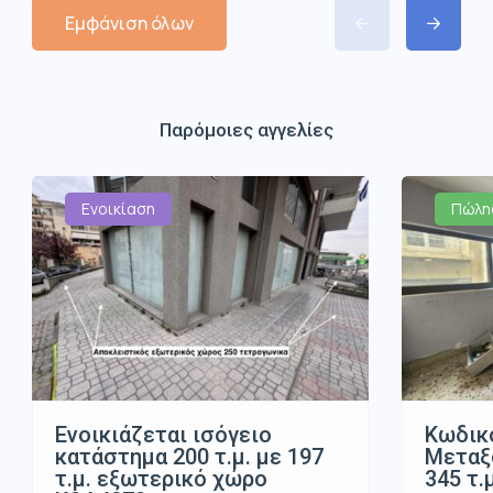
Εμφάνιση όλων
Παρόμοιες αγγελίες
Ενοικίαση
Πώλη
Ενοικιάζεται ισόγειο
Κωδικό
κατάστημα 200 τ.μ. με 197
Μεταξο
τ.μ. εξωτερικό χώρο
345 τ.