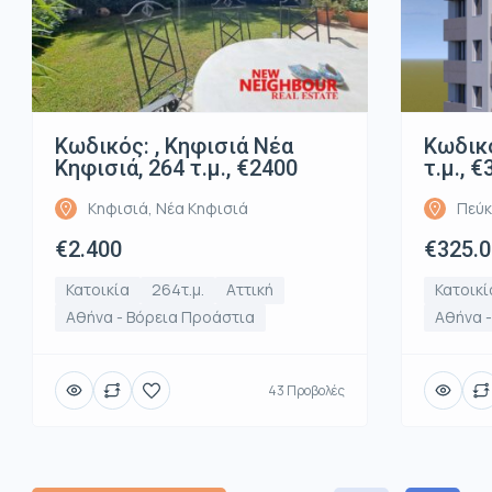
Κωδικός: , Κηφισιά Νέα
Κωδικό
Κηφισιά, 264 τ.μ., €2400
τ.μ., 
Κηφισιά, Νέα Κηφισιά
Πεύκ
€2.400
€325.
Κατοικία
264τ.μ.
Αττική
Κατοικί
Αθήνα - Βόρεια Προάστια
Αθήνα 
43 Προβολές