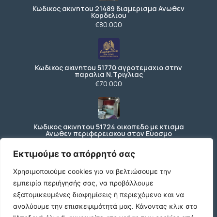
Κωδικος ακινητου 21489 διαμερισμα Ανωθεν
Κορδελιου
€80.000
Κωδικος ακινητου 51770 αγροτεμαχιο στην
παραλια Ν.Τριγλιας
€70.000
Κωδικος ακινητου 51724 οικοπεδο με κτισμα
Ανωθεν περιφερειακου στον Ευοσμο
€150.000
Εκτιμούμε το απόρρητό σας
Χρησιμοποιούμε cookies για να βελτιώσουμε την
εμπειρία περιήγησής σας, να προβάλλουμε
Ενοικιάζεται ισόγειο κατάστημα 200 τ.μ. με
197 τ.μ. εξωτερικό χώρο ΚΩΔ4270
εξατομικευμένες διαφημίσεις ή περιεχόμενο και να
€3.000 /μήνα
αναλύουμε την επισκεψιμότητά μας.
Κάνοντας κλικ στο