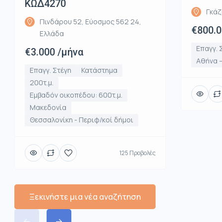
ΚΩΔ4270
Γκάζ
Πινδάρου 52, Εύοσμος 562 24,
€800.
Ελλάδα
Επαγγ. 
€3.000 /μήνα
Αθήνα –
Επαγγ. Στέγη
Κατάστημα
200τ.μ.
Εμβαδόν οικοπέδου: 600τ.μ.
Μακεδονία
Θεσσαλονίκη - Περιφ/κοί δήμοι
125 Προβολές
Ξεκινήστε μια νέα αναζήτηση