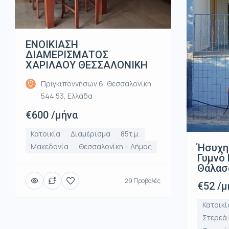
ΕΝΟΙΚΙΑΣΗ
ΔΙΑΜΕΡΙΣΜΑΤΟΣ
ΧΑΡΙΛΑΟΥ ΘΕΣΣΑΛΟΝΙΚΗ
Πριγκιποννήσων 6, Θεσσαλονίκη
544 53, Ελλάδα
€600 /μήνα
Κατοικία
Διαμέρισμα
85τ.μ.
Ήσυχη
Μακεδονία
Θεσσαλονίκη – Δήμος
Γυμνό 
Θάλασ
29 Προβολές
€52 /μ
Κατοικί
Στερεά