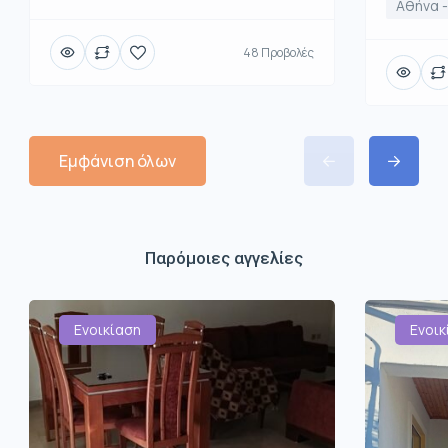
Αθήνα -
48 Προβολές
Εμφάνιση όλων
Παρόμοιες αγγελίες
Ενοικίαση
Ενοικ