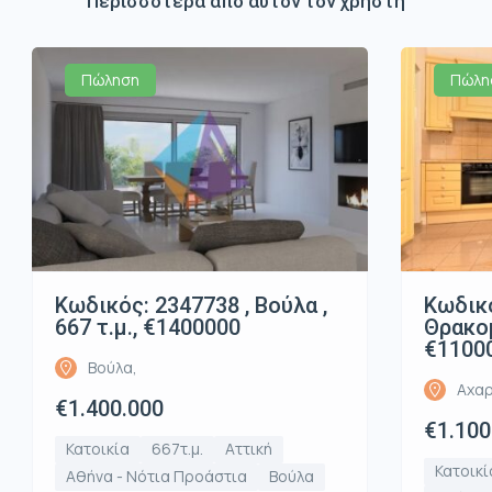
Περισσότερα από αυτόν τον χρήστη
Πώληση
Πώλη
Κωδικός: 2347738 , Βούλα ,
Κωδικό
667 τ.μ., €1400000
Θρακομ
€1100
Βούλα,
Αχαρ
€1.400.000
€1.100
Κατοικία
667τ.μ.
Αττική
Κατοικί
Αθήνα - Νότια Προάστια
Βούλα