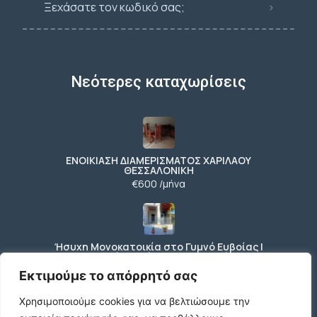
Ξεχάσατε τον κωδικό σας;
Νεότερες καταχωρίσεις
ΕΝΟΙΚΙΑΣΗ ΔΙΑΜΕΡΙΣΜΑΤΟΣ ΧΑΡΙΛΑΟΥ
ΘΕΣΣΑΛΟΝΙΚΗ
€600 /μήνα
Ήσυχη Μονοκατοικία στο Γυμνό Ευβοίας |
Κοντά σε Θάλασσα & Βουνό
€52 /μήνα
Εκτιμούμε το απόρρητό σας
Χρησιμοποιούμε cookies για να βελτιώσουμε την