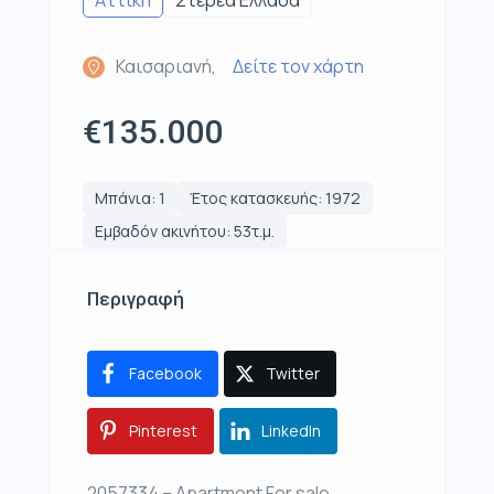
Αττική
Στερεά Ελλάδα
Καισαριανή,
Δείτε τον χάρτη
€135.000
Μπάνια: 1
Έτος κατασκευής: 1972
Εμβαδόν ακινήτου: 53τ.μ.
Περιγραφή
Facebook
Twitter
Pinterest
LinkedIn
2057334 – Apartment For sale,