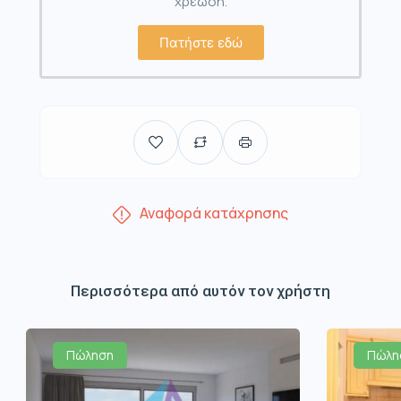
χρέωση.
Πατήστε εδώ
Αναφορά κατάχρησης
Περισσότερα από αυτόν τον χρήστη
Πώληση
Πώλη