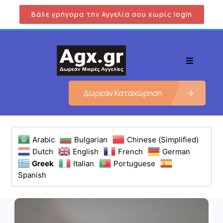
Βάλε γρήγορα την Αγγελία σου χωρίς login
Δωρεάν Καταχώρηση
Arabic
Bulgarian
Chinese (Simplified)
Dutch
English
French
German
Greek
Italian
Portuguese
Spanish