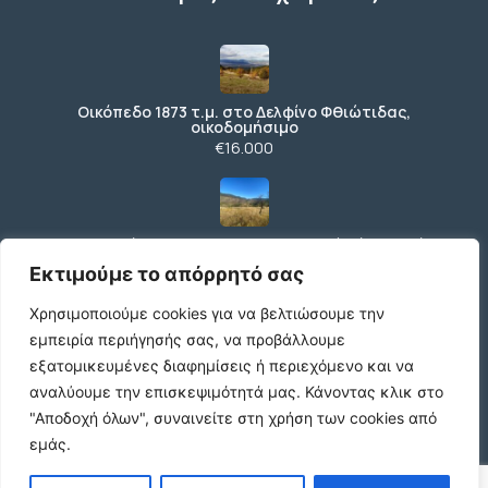
Οικόπεδο 1873 τ.μ. στο Δελφίνο Φθιώτιδας,
οικοδομήσιμο
€16.000
Αγροτεμάχιο 338 τ.μ. με πανοραμική θέα κοντά
στην Αράχωβα
Εκτιμούμε το απόρρητό σας
€2.500
Χρησιμοποιούμε cookies για να βελτιώσουμε την
εμπειρία περιήγησής σας, να προβάλλουμε
εξατομικευμένες διαφημίσεις ή περιεχόμενο και να
Ενοικίαση
αναλύουμε την επισκεψιμότητά μας.
Κάνοντας κλικ στο
€480 /μήνα
"Αποδοχή όλων", συναινείτε στη χρήση των cookies από
εμάς.