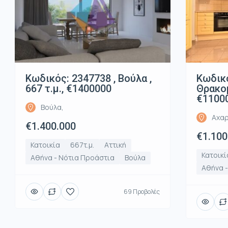
Κωδικός: 2347738 , Βούλα ,
Κωδικό
667 τ.μ., €1400000
Θρακομ
€1100
Βούλα,
Αχαρ
€1.400.000
€1.100
Κατοικία
667τ.μ.
Αττική
Κατοικί
Αθήνα - Νότια Προάστια
Βούλα
Αθήνα -
69 Προβολές