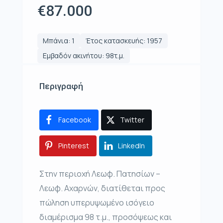
€87.000
Μπάνια: 1
Έτος κατασκευής: 1957
Εμβαδόν ακινήτου: 98τ.μ.
Περιγραφή
Facebook
Twitter
Pinterest
LinkedIn
Στην περιοχή Λεωφ. Πατησίων –
Λεωφ. Αχαρνών, διατίθεται προς
πώληση υπερυψωμένο ισόγειο
διαμέρισμα 98 τ.μ., προσόψεως και