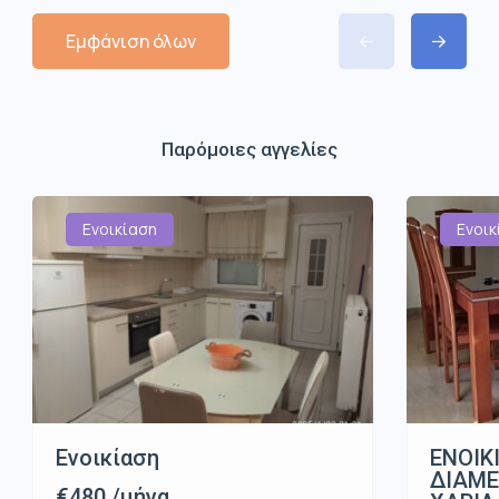
Εμφάνιση όλων
Παρόμοιες αγγελίες
Ενοικίαση
Ενοικ
Ενοικίαση
ΕΝΟΙΚ
ΔΙΑΜ
€480 /μήνα