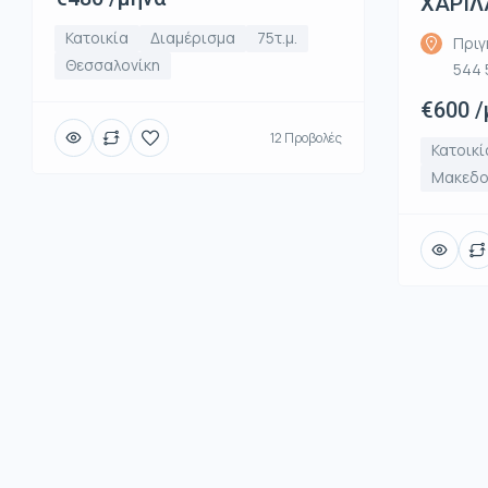
ΧΑΡΙΛ
Κατοικία
Διαμέρισμα
75τ.μ.
Πριγ
Θεσσαλονίκη
544 
€600 /
12 Προβολές
Κατοικί
Μακεδο