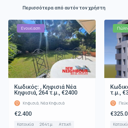
Περισσότερα από αυτόν τον χρήστη
Ενοικίαση
Πώλη
Κωδικός: , Κηφισιά Νέα
Κωδικό
Κηφισιά, 264 τ.μ., €2400
τ.μ., 
Κηφισιά, Νέα Κηφισιά
Πεύκ
€2.400
€325.
Κατοικία
264τ.μ.
Αττική
Κατοικί