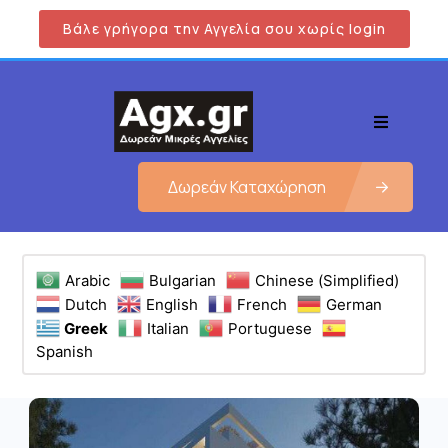
Βάλε γρήγορα την Αγγελία σου χωρίς login
Δωρεάν Καταχώρηση
Arabic
Bulgarian
Chinese (Simplified)
Dutch
English
French
German
Greek
Italian
Portuguese
Spanish