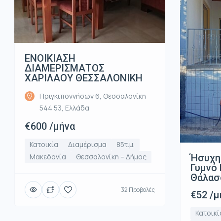
ΕΝΟΙΚΙΑΣΗ
ΔΙΑΜΕΡΙΣΜΑΤΟΣ
ΧΑΡΙΛΑΟΥ ΘΕΣΣΑΛΟΝΙΚΗ
Πριγκιποννήσων 6, Θεσσαλονίκη
544 53, Ελλάδα
€600 /μήνα
Κατοικία
Διαμέρισμα
85τ.μ.
Ήσυχη
Μακεδονία
Θεσσαλονίκη – Δήμος
Γυμνό 
Θάλασ
32 Προβολές
€52 /μ
Κατοικί