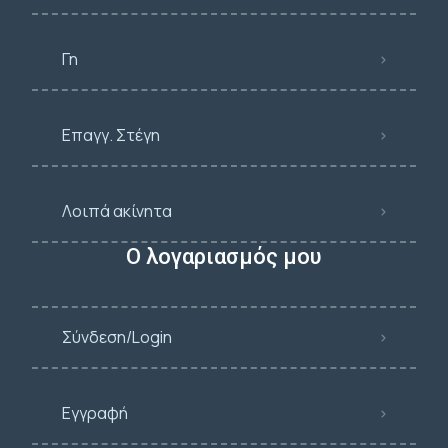
Γη
Επαγγ. Στέγη
Λοιπά ακίνητα
Ο λογαριασμός μου
Σύνδεση/Login
Εγγραφή