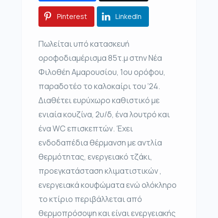
Pinterest
LinkedIn
Πωλείται υπό κατασκευή
οροφοδιαμέρισμα 85τ.μ στην Νέα
Φιλοθέη Αμαρουσίου, 1ου ορόφου,
παραδοτέο το καλοκαίρι του ‘24.
Διαθέτει ευρύχωρο καθιστικό με
ενιαία κουζίνα, 2υ/δ, ένα λουτρό και
ένα WC επισκεπτών. Έχει
ενδοδαπέδια θέρμανση με αντλία
θερμότητας, ενεργειακό τζάκι,
προεγκατάσταση κλιματιστικών ,
ενεργειακά κουφώματα ενώ ολόκληρο
το κτίριο περιβάλλεται από
θερμοπρόσοψη και είναι ενεργειακής