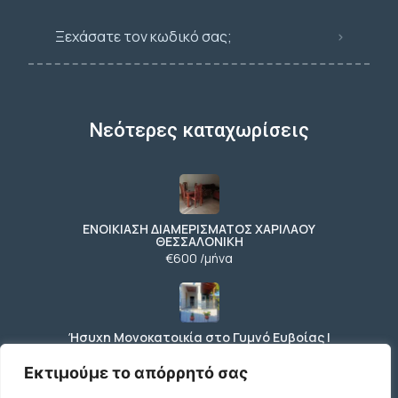
Ξεχάσατε τον κωδικό σας;
Νεότερες καταχωρίσεις
ΕΝΟΙΚΙΑΣΗ ΔΙΑΜΕΡΙΣΜΑΤΟΣ ΧΑΡΙΛΑΟΥ
ΘΕΣΣΑΛΟΝΙΚΗ
€600 /μήνα
Ήσυχη Μονοκατοικία στο Γυμνό Ευβοίας |
Κοντά σε Θάλασσα & Βουνό
€52 /μήνα
Εκτιμούμε το απόρρητό σας