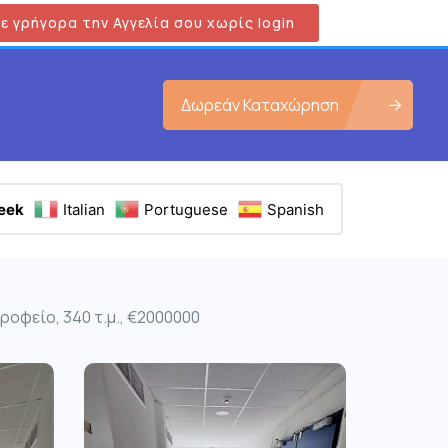
ε γρήγορα την Αγγελία σου χωρίς login
Δωρεάν Καταχώρηση
eek
Italian
Portuguese
Spanish
οφείο, 340 τ.μ., €2000000