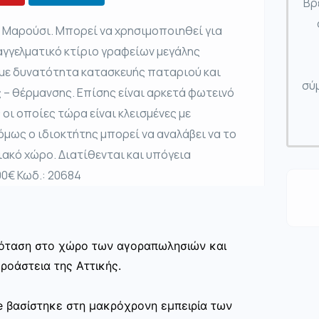
Βρ
 Μαρούσι. Μπορεί να χρησιμοποιηθεί για
αγγελματικό κτίριο γραφείων μεγάλης
, με δυνατότητα κατασκευής παταριού και
σύμ
ης – θέρμανσης. Επίσης είναι αρκετά φωτεινό
ι οποίες τώρα είναι κλεισμένες με
όμως ο ιδιοκτήτης μπορεί να αναλάβει να το
ιακό χώρο. Διατίθενται και υπόγεια
00€ Κωδ.: 20684
πρόταση στο χώρο των αγοραπωλησιών και
ροάστεια της Αττικής.
te βασίστηκε στη μακρόχρονη εμπειρία των