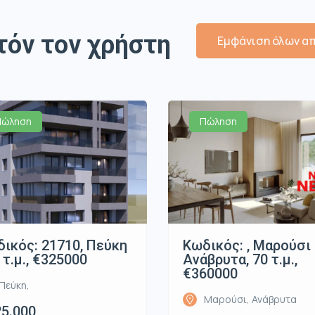
τόν τον χρήστη
Εμφάνιση όλων απ
Πώληση
Πώληση
ικός: 21710, Πεύκη
Κωδικός: , Μαρούσι
1 τ.μ., €325000
Ανάβρυτα, 70 τ.μ.,
€360000
Πεύκη,
Μαρούσι, Ανάβρυτα
5.000