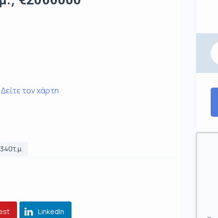
Δείτε τον χάρτη
340τ.μ.
est
LinkedIn