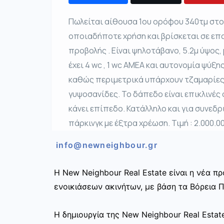
Πωλείται αίθουσα 1ου ορόφου 340τμ στο
οποιαδήποτε χρήση και βρίσκεται σε επ
προβολής . Είναι ψηλοτάβανο, 5.2μ ύψος
έχει 4 wc , 1 wc ΑΜΕΑ και αυτονομία ψύξ
καθώς περιμετρικά υπάρχουν τζαμαρίες ο
γυψοσανίδες. Το δάπεδο είναι επικλινές 
κάνει επίπεδο. Κατάλληλο και για συνεδρ
πάρκινγκ με έξτρα χρέωση. Τιμή : 2.000.0
info@newneighbour.gr
Η New Neighbour Real Estate είναι η νέα 
ενοικιάσεων ακινήτων, με βάση τα Βόρεια Π
Η δημιουργία της New Neighbour Real Esta