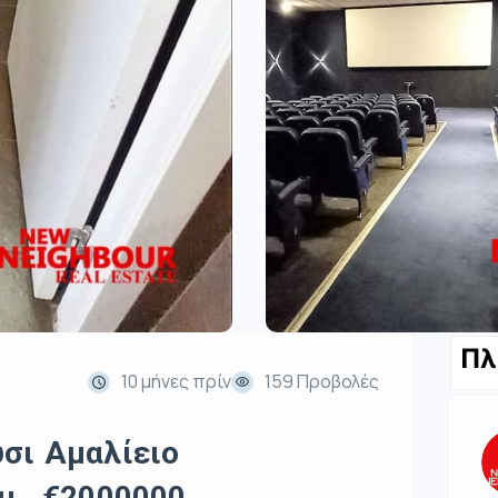
Πλ
10 μήνες πρίν
159 Προβολές
σι Αμαλίειο
μ., €2000000