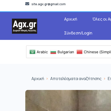
site.agx.gr@gmail.com
Αρχική
Όλες οι Α
Σύνδεση/Login
Arabic
Bulgarian
Chinese (Simpli
Αρχική
Αποτελέσματα αναζήτησης
Ε