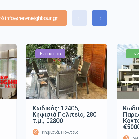
ό info@newneighbour.gr
Ενοικίαση
Πώλ
Κωδικός: 12405,
Κωδικ
Κηφισιά Πολιτεία, 280
Παρα
τ.μ., €2800
Κοντό
€500
Κηφισιά, Πολιτεία
Αγ