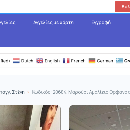
Βάλ
γγελίες
Αγγελίες με χάρτη
Εγγραφή
fied)
Dutch
English
French
German
Gr
παγγ. Στέγη
Κωδικός: 20684, Μαρούσι Αμαλίειο Ορφανοτρ