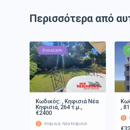
Περισσότερα από αυ
Ενοικίαση
Κωδικός: , Κηφισιά Νέα
Κωδ
Κηφισιά, 264 τ.μ.,
, 8
€2400
Κηφισιά, Νέα Κηφισιά
€32