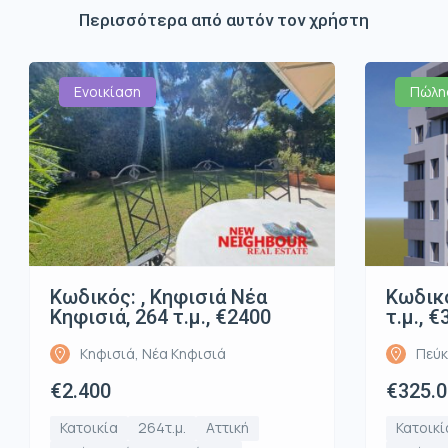
Περισσότερα από αυτόν τον χρήστη
Ενοικίαση
Πώλη
Κωδικός: , Κηφισιά Νέα
Κωδικό
Κηφισιά, 264 τ.μ., €2400
τ.μ., 
Κηφισιά, Νέα Κηφισιά
Πεύκ
€2.400
€325.
Κατοικία
264τ.μ.
Αττική
Κατοικί