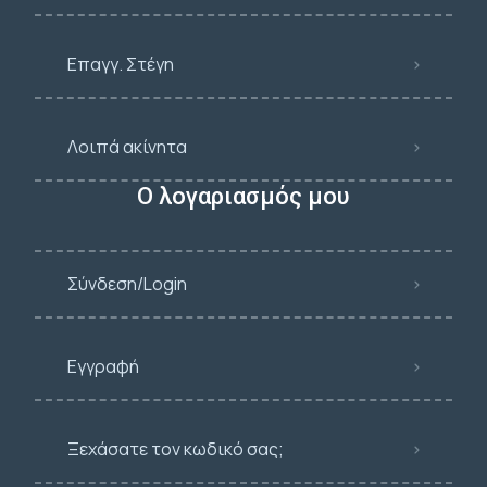
Επαγγ. Στέγη
Λοιπά ακίνητα
Ο λογαριασμός μου
Σύνδεση/Login
Εγγραφή
Ξεχάσατε τον κωδικό σας;