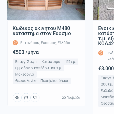
Κωδικος ακινητου Μ480
Ενοικι
καταστημα στον Ευοσμο
κατάστ
τ.μ. ε
Επτανήσου, Εύοσμος, Ελλάδα
ΚΩΔ42
€500 /μήνα
Πινδ
Ελλ
Επαγγ. Στέγη
Κατάστημα
115τ.μ.
Εμβαδόν οικοπέδου: 150τ.μ.
€3.000
Μακεδονία
Επαγγ. 
Θεσσαλονίκη - Περιφ/κοί δήμοι
200τ.μ.
Εμβαδόν
Μακεδο
20 Προβολές
Θεσσαλο