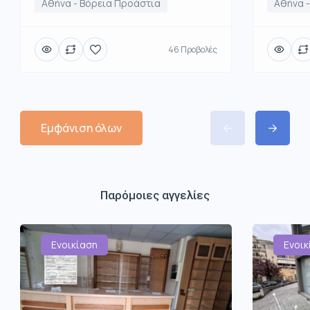
Αθήνα - Βόρεια Προάστια
Αθήνα 
46 Προβολές
Εμφάνιση όλων
Παρόμοιες αγγελίες
Ενοικίαση
Ενοικ