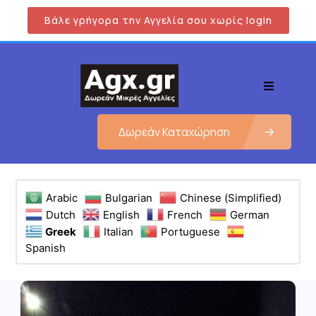
Βάλε γρήγορα την Αγγελία σου χωρίς login
Δωρεάν Καταχώρηση
Arabic
Bulgarian
Chinese (Simplified)
Dutch
English
French
German
Greek
Italian
Portuguese
Spanish