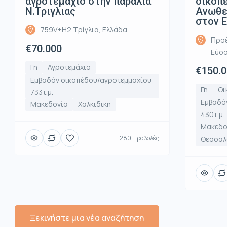
αγροτεμαχιο στην παραλια
οικοπ
Ν.Τριγλιας
Ανωθε
στον 
759V+H2 Τρίγλια, Ελλάδα
Προέ
€70.000
Εύοσ
Γη
Αγροτεμάχιο
€150.
Εμβαδόν οικοπέδου/αγροτεμμαχίου:
Γη
Οι
733τ.μ.
Εμβαδό
Μακεδονία
Χαλκιδική
430τ.μ.
Μακεδο
280 Προβολές
Θεσσαλο
Ξεκινήστε μια νέα αναζήτηση