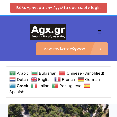
Βάλε γρήγορα την Αγγελία σου χωρίς login
Δωρεάν Καταχώρηση
Arabic
Bulgarian
Chinese (Simplified)
Dutch
English
French
German
Greek
Italian
Portuguese
Spanish