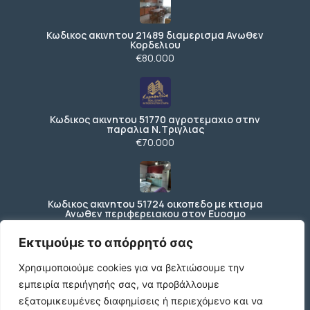
Κωδικος ακινητου 21489 διαμερισμα Ανωθεν
Κορδελιου
€80.000
Κωδικος ακινητου 51770 αγροτεμαχιο στην
παραλια Ν.Τριγλιας
€70.000
Κωδικος ακινητου 51724 οικοπεδο με κτισμα
Ανωθεν περιφερειακου στον Ευοσμο
€150.000
Εκτιμούμε το απόρρητό σας
Χρησιμοποιούμε cookies για να βελτιώσουμε την
εμπειρία περιήγησής σας, να προβάλλουμε
Ενοικιάζεται ισόγειο κατάστημα 200 τ.μ. με
197 τ.μ. εξωτερικό χώρο ΚΩΔ4270
εξατομικευμένες διαφημίσεις ή περιεχόμενο και να