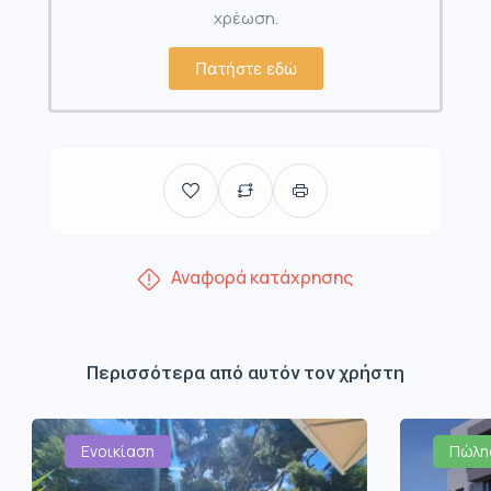
χρέωση.
Πατήστε εδώ
Αναφορά κατάχρησης
Περισσότερα από αυτόν τον χρήστη
Ενοικίαση
Πώλη