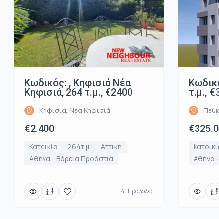
Κωδικός: , Κηφισιά Νέα
Κωδικό
Κηφισιά, 264 τ.μ., €2400
τ.μ., 
Κηφισιά, Νέα Κηφισιά
Πεύκ
€2.400
€325.
Κατοικία
264τ.μ.
Αττική
Κατοικί
Αθήνα - Βόρεια Προάστια
Αθήνα 
41 Προβολές