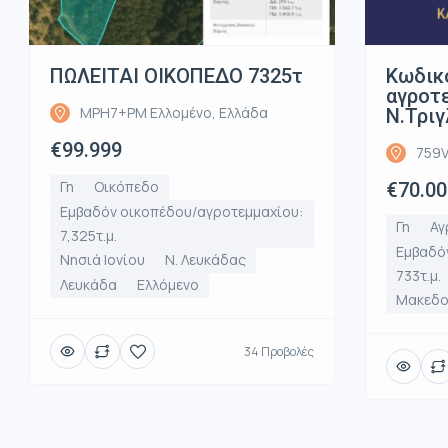
ΠΩΛΕΙΤΑΙ ΟΙΚΟΠΕΔΟ 7325τ
Κωδικ
αγροτε
MPH7+PM Ελλομένο, Ελλάδα
Ν.Τριγ
€99.999
759V
Γη
Οικόπεδο
€70.00
Εμβαδόν οικοπέδου/αγροτεμμαχίου:
Γη
Αγ
7,325τ.μ.
Εμβαδό
Νησιά Ιονίου
Ν. Λευκάδας
733τ.μ.
Λευκάδα
Ελλόμενο
Μακεδο
34 Προβολές