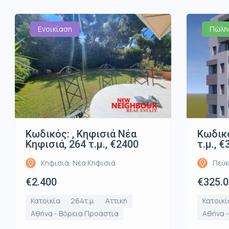
Ενοικίαση
Πώλη
Κωδικός: , Κηφισιά Νέα
Κωδικό
Κηφισιά, 264 τ.μ., €2400
τ.μ., 
Κηφισιά, Νέα Κηφισιά
Πεύκ
€2.400
€325.
Κατοικία
264τ.μ.
Αττική
Κατοικί
Αθήνα - Βόρεια Προάστια
Αθήνα 