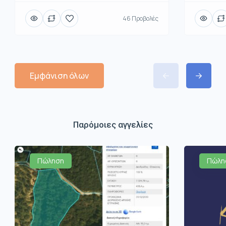
46 Προβολές
Εμφάνιση όλων
Παρόμοιες αγγελίες
Πώληση
Πώλη