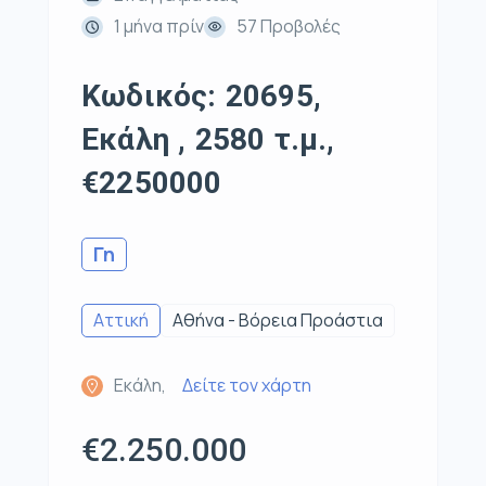
1 μήνα πρίν
57 Προβολές
Κωδικός: 20695,
Εκάλη , 2580 τ.μ.,
€2250000
Γη
Αττική
Αθήνα - Βόρεια Προάστια
Εκάλη,
Δείτε τον χάρτη
€2.250.000