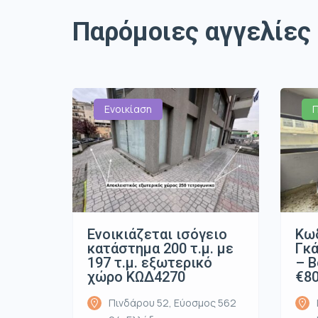
Παρόμοιες αγγελίες
Ενοικίαση
Ενοικιάζεται ισόγειο
Κωδ
κατάστημα 200 τ.μ. με
Γκά
197 τ.μ. εξωτερικό
– Β
χώρο ΚΩΔ4270
€8
Πινδάρου 52, Εύοσμος 562