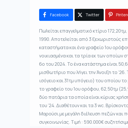
Facebook
Twitter
Pinter
Πωλείται επαγγελματικό κτίριο 172,20τμ
1990. Αποτελείται από 3 ξεχωριστούς επ
καταστήματα και ένα γραφείο 1ου ορόφου 
νοικιασμένα και τα τρία εκ των οποίων 
6ο του 2024. Το ένα κατάστημα είναι 50,6
μισθωτήριο που λήγει την Άνοιξη το ’26. 
ισόγειο και 31τμ υπόγειο) του οποίου το 
το γραφείο του 1ου ορόφου, 62,50τμ (25,
δύο πατάρια τα οποία είναι κύριας χρήσ
του ’24. Διαθέτουν και τα 3 wc. Βρίσκον
Μαρούσι με μεγάλη διέλευση πεζών και π
συγκοινωνίας. Τιμή : 590.000€ συζητήσιμ