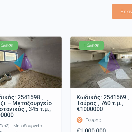
Ξεκι
Πώληση
Πώληση
ικός: 2541598 ,
Κωδικός: 2541569 ,
ζι – Μεταξουργείο
Ταύρος , 760 τ.μ.,
οτανικός , 345 τ.μ.,
€1000000
00000
Ταύρος,
Γκάζι - Μεταξουργείο -
€1.000.000