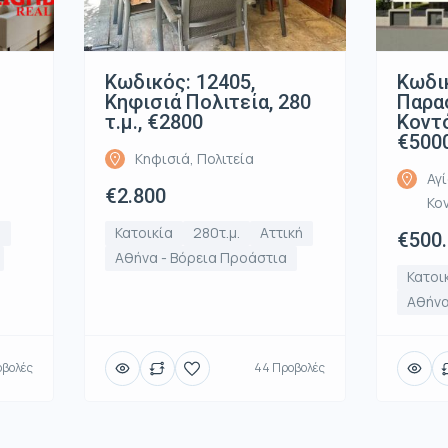
Κωδικός: 12405,
Κωδικ
Κηφισιά Πολιτεία, 280
Παρα
τ.μ., €2800
Κοντό
€500
Κηφισιά, Πολιτεία
Αγ
€2.800
Κο
ή
Κατοικία
280τ.μ.
Αττική
€500
Αθήνα - Βόρεια Προάστια
Κατοι
Αθήνα
οβολές
44 Προβολές