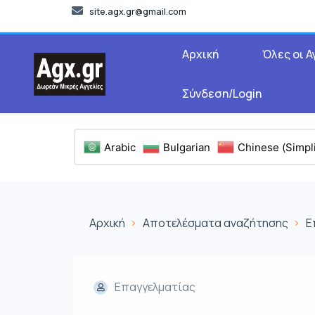
site.agx.gr@gmail.com
Αρχική
Όλες οι Α
Σύνδεση/Login
Arabic
Bulgarian
Chinese (Simpli
Αρχική
Αποτελέσματα αναζήτησης
Ε
Επαγγελματίας