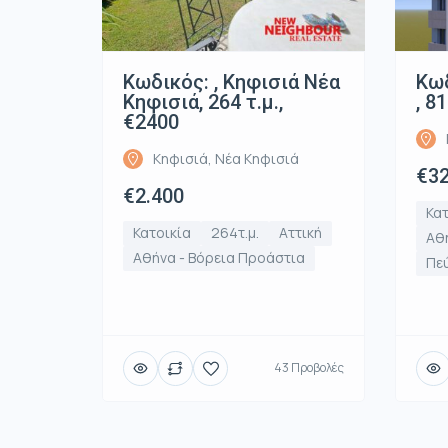
Κωδικός: , Κηφισιά Νέα
Κωδ
Κηφισιά, 264 τ.μ.,
, 8
€2400
Κηφισιά, Νέα Κηφισιά
€32
€2.400
Κατ
Κατοικία
264τ.μ.
Αττική
Αθή
Αθήνα - Βόρεια Προάστια
Πε
43 Προβολές