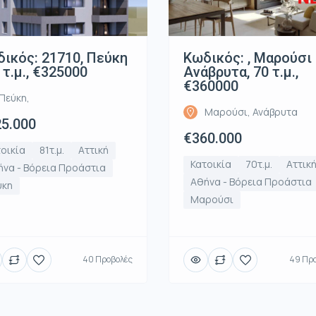
ικός: 21710, Πεύκη
Κωδικός: , Μαρούσι
1 τ.μ., €325000
Ανάβρυτα, 70 τ.μ.,
€360000
Πεύκη,
Μαρούσι, Ανάβρυτα
5.000
€360.000
οικία
81τ.μ.
Αττική
Κατοικία
70τ.μ.
Αττικ
να - Βόρεια Προάστια
Αθήνα - Βόρεια Προάστια
ύκη
Μαρούσι
40 Προβολές
49 Πρ