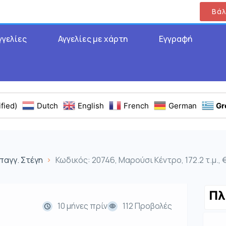
Βάλ
γγελίες
Αγγελίες με χάρτη
Εγγραφή
fied)
Dutch
English
French
German
Gr
παγγ. Στέγη
Κωδικός: 20746, Μαρούσι Κέντρο, 172.2 τ.μ.,
Πλ
10 μήνες πρίν
112 Προβολές