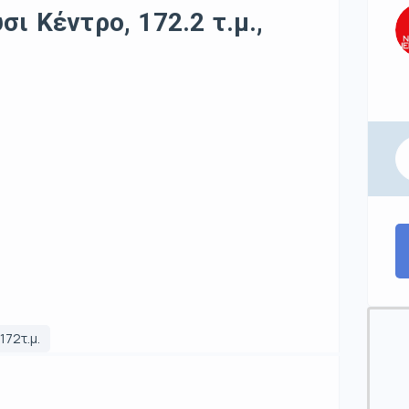
ι Κέντρο, 172.2 τ.μ.,
172τ.μ.