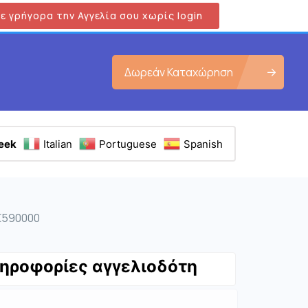
ε γρήγορα την Αγγελία σου χωρίς login
Δωρεάν Καταχώρηση
eek
Italian
Portuguese
Spanish
 €590000
ηροφορίες αγγελιοδότη