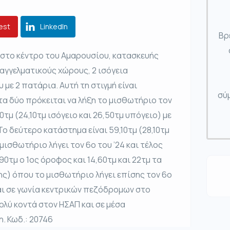
est
LinkedIn
Βρ
, στο κέντρο του Αμαρουσίου, κατασκευής
αγγελματικούς χώρους, 2 ισόγεια
με 2 πατάρια. Αυτή τη στιγμή είναι
σύμ
στα δύο πρόκειται να λήξη το μισθωτήριο τον
0τμ (24,10τμ ισόγειο και 26,50τμ υπόγειο) με
Το δεύτερο κατάστημα είναι 59,10τμ (28,10τμ
μισθωτήριο λήγει τον 6ο του ’24 και τέλος
90τμ ο 1ος όροφος και 14,60τμ και 22τμ τα
ης) όπου το μισθωτήριο λήγει επίσης τον 6ο
ται σε γωνία κεντρικών πεζόδρομων στο
ολύ κοντά στον ΗΣΑΠ και σε μέσα
η. Κωδ.: 20746