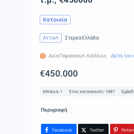
Κατοικία
Αττική
Στερεά Ελλάδα
Αγία Παρασκευή, Κολλέγιο
Δείτε τον
€450.000
Μπάνια: 1
Έτος κατασκευής: 1987
Εμβαδό
Περιγραφή
Facebook
Twitter
Pinter