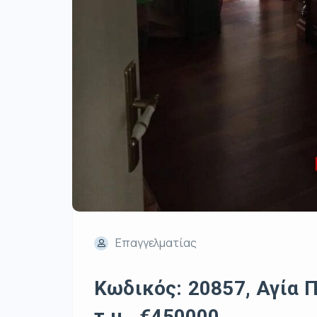
Επαγγελματίας
Κωδικός: 20857, Αγία 
τ.μ., €450000