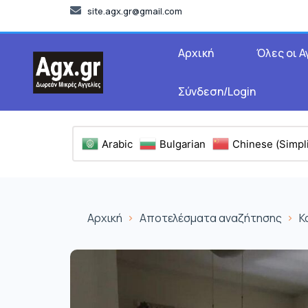
site.agx.gr@gmail.com
Αρχική
Όλες οι Α
Σύνδεση/Login
Arabic
Bulgarian
Chinese (Simpli
Αρχική
Αποτελέσματα αναζήτησης
Κ