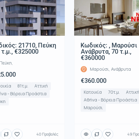
ικός: 21710, Πεύκη
Κωδικός: , Μαρούσι
1 τ.μ., €325000
Ανάβρυτα, 70 τ.μ.,
€360000
Πεύκη,
Μαρούσι, Ανάβρυτα
5.000
€360.000
οικία
81τ.μ.
Αττική
Κατοικία
70τ.μ.
Αττικ
να - Βόρεια Προάστια
Αθήνα - Βόρεια Προάστια
ύκη
Μαρούσι
40 Προβολές
49 Πρ