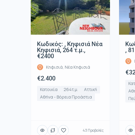
Κωδικός: , Κηφισιά Νέα
Κωδ
Κηφισιά, 264 τ.μ.,
, 8
€2400
Κηφισιά, Νέα Κηφισιά
€32
€2.400
Κατ
Κατοικία
264τ.μ.
Αττική
Αθή
Αθήνα - Βόρεια Προάστια
Πε
43 Προβολές