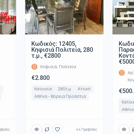
Κωδικός: 12405,
Κωδικ
Κηφισιά Πολιτεία, 280
Παρα
τ.μ., €2800
Κοντό
€500
Κηφισιά, Πολιτεία
Αγ
€2.800
Κο
ή
Κατοικία
280τ.μ.
Αττική
€500
Αθήνα - Βόρεια Προάστια
Κατοι
Αθήνα
οβολές
44 Προβολές