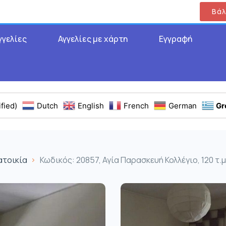
Βάλ
γγελίες
Αγγελίες με χάρτη
Εγγραφή
fied)
Dutch
English
French
German
Gr
ατοικία
Κωδικός: 20857, Αγία Παρασκευή Κολλέγιο, 120 τ.