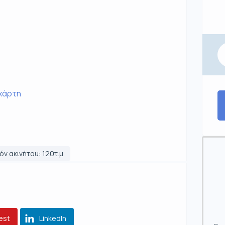
 χάρτη
ν ακινήτου: 120τ.μ.
est
LinkedIn