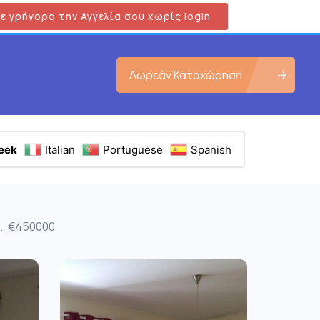
ε γρήγορα την Αγγελία σου χωρίς login
Δωρεάν Καταχώρηση
eek
Italian
Portuguese
Spanish
μ., €450000