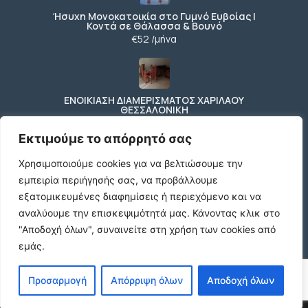
Ήσυχη Μονοκατοικία στο Γυμνό Ευβοίας |
Κοντά σε Θάλασσα & Βουνό
€52 /μήνα
ΕΝΟΙΚΙΑΣΗ ΔΙΑΜΕΡΙΣΜΑΤΟΣ ΧΑΡΙΛΑΟΥ
ΘΕΣΣΑΛΟΝΙΚΗ
€600 /μήνα
Εκτιμούμε το απόρρητό σας
Χρησιμοποιούμε cookies για να βελτιώσουμε την
εμπειρία περιήγησής σας, να προβάλλουμε
Κωδικος ακινητου Μ480 καταστημα στον
Ευοσμο
εξατομικευμένες διαφημίσεις ή περιεχόμενο και να
€500 /μήνα
αναλύουμε την επισκεψιμότητά μας.
Κάνοντας κλικ στο
"Αποδοχή όλων", συναινείτε στη χρήση των cookies από
εμάς.
© 2026 agx.gr. All rights reserved.
Προσαρμογή
Απόρριψη όλων
Αποδοχή όλων