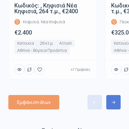
Κωδικός: , Κηφισιά Νέα
Κωδικό
Κηφισιά, 264 τ.μ., €2400
τ.μ., 
Κηφισιά, Νέα Κηφισιά
Πεύκ
€2.400
€325.
Κατοικία
264τ.μ.
Αττική
Κατοικί
Αθήνα - Βόρεια Προάστια
Αθήνα 
47 Προβολές
Εμφάνιση όλων