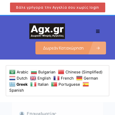
Βάλε γρήγορα την Αγγελία σου χωρίς login
Δωρεάν Καταχώρηση
Arabic
Bulgarian
Chinese (Simplified)
Dutch
English
French
German
Greek
Italian
Portuguese
Spanish
Επαγγελματίας