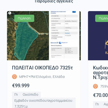
Παρόμοιες αγγελίες
Πώληση
Πώλη
ΠΩΛΕΙΤΑΙ ΟΙΚΟΠΕΔΟ 7325τ
Κωδικ
αγροτε
MPH7+PM Ελλομένο, Ελλάδα
Ν.Τριγ
€99.999
759V
Γη
Οικόπεδο
€70.00
Εμβαδόν οικοπέδου/αγροτεμμαχίου:
Γη
Αγ
7,325τ.μ.