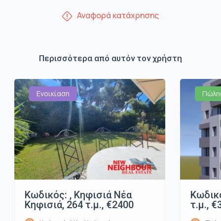
Αναφορά κατάχρησης
Περισσότερα από αυτόν τον χρήστη
Ενοικίαση
Πώλη
Κωδικός: , Κηφισιά Νέα
Κωδικό
Κηφισιά, 264 τ.μ., €2400
τ.μ., 