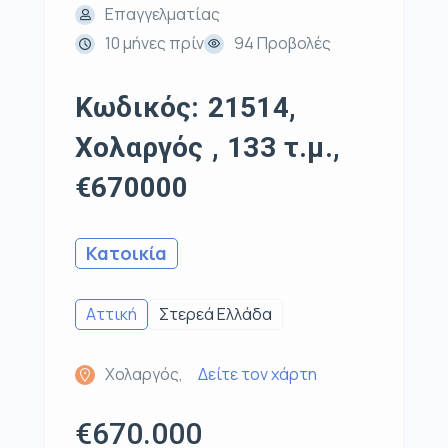
Επαγγελματίας
10 μήνες πρίν
94 Προβολές
Κωδικός: 21514,
Χολαργός , 133 τ.μ.,
€670000
Κατοικία
Αττική
Στερεά Ελλάδα
Χολαργός,
Δείτε τον χάρτη
€670.000