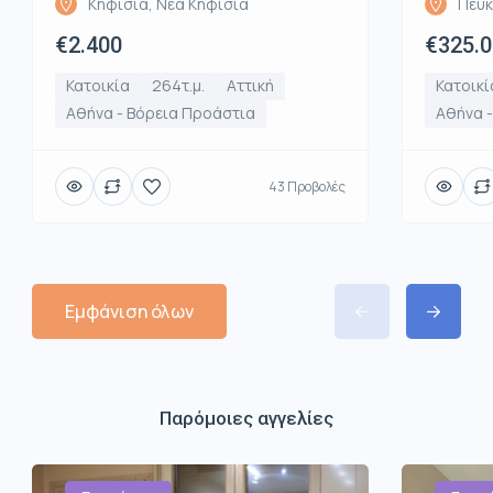
Κηφισιά, Νέα Κηφισιά
Πεύκ
€2.400
€325.
Κατοικία
264τ.μ.
Αττική
Κατοικί
Αθήνα - Βόρεια Προάστια
Αθήνα 
43 Προβολές
Εμφάνιση όλων
Παρόμοιες αγγελίες