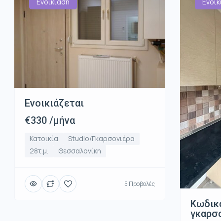
Ενοικίαση
Ενοικ
Ενοικιάζεται
€330 /μήνα
Κατοικία
Studio/Γκαρσονιέρα
28τ.μ.
Θεσσαλονίκη
5 Προβολές
Κωδικ
γκαρσο