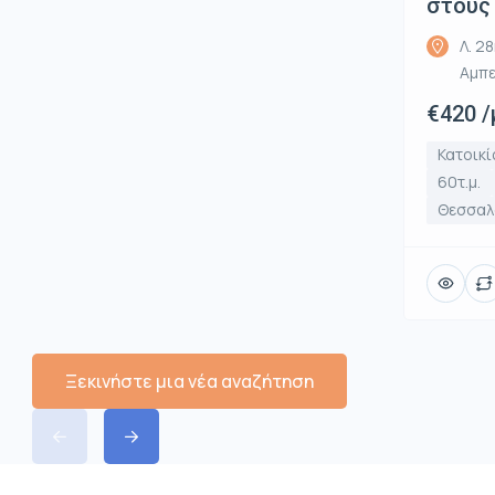
στους
Λ. 2
Αμπε
€420 /
Κατοικί
60τ.μ.
Θεσσαλο
Ξεκινήστε μια νέα αναζήτηση