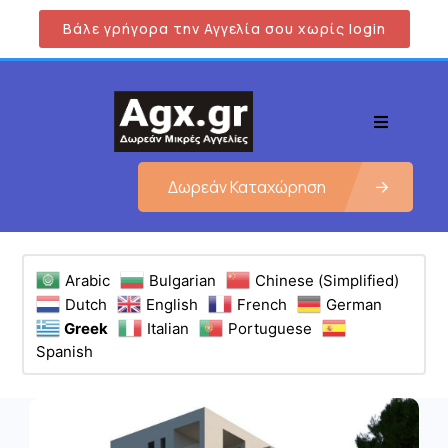
Βάλε γρήγορα την Αγγελία σου χωρίς login
Δωρεάν Καταχώρηση
Arabic
Bulgarian
Chinese (Simplified)
Dutch
English
French
German
Greek
Italian
Portuguese
Spanish