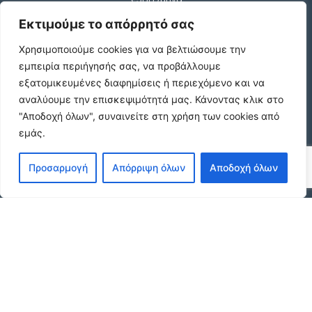
Εκτιμούμε το απόρρητό σας
Χρησιμοποιούμε cookies για να βελτιώσουμε την
ΠΩΛΕΙΤΑΙ ΟΙΚΟΠΕΔΟ 7325τ
εμπειρία περιήγησής σας, να προβάλλουμε
€99.999
εξατομικευμένες διαφημίσεις ή περιεχόμενο και να
αναλύουμε την επισκεψιμότητά μας.
Κάνοντας κλικ στο
"Αποδοχή όλων", συναινείτε στη χρήση των cookies από
εμάς.
Ενοικιάζεται
€330 /μήνα
Προσαρμογή
Απόρριψη όλων
Αποδοχή όλων
Κωδικος ακινητου Α3395 γκαρσονιερα
ανακαινισμενη στους Αμπελοκηπους
€420 /μήνα
© 2026 agx.gr. All rights reserved.