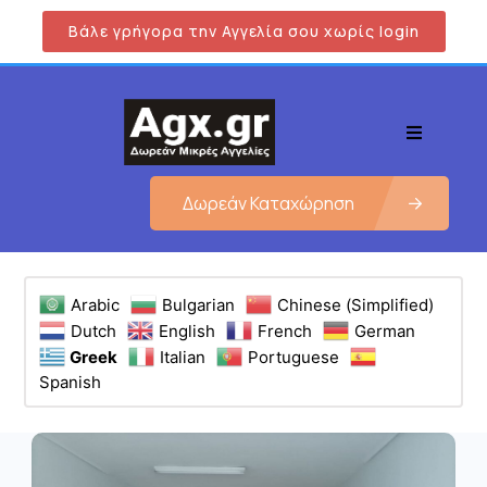
Βάλε γρήγορα την Αγγελία σου χωρίς login
Δωρεάν Καταχώρηση
Arabic
Bulgarian
Chinese (Simplified)
Dutch
English
French
German
Greek
Italian
Portuguese
Spanish