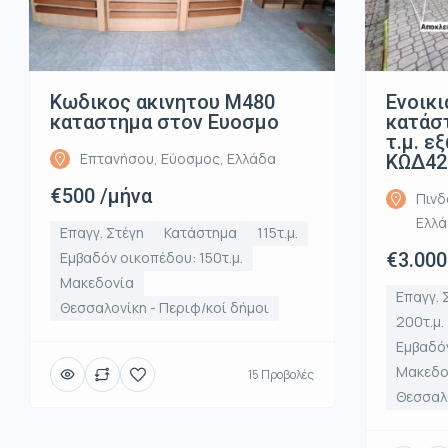
Κωδικος ακινητου Μ480
Ενοικι
καταστημα στον Ευοσμο
κατάστ
τ.μ. ε
Επτανήσου, Εύοσμος, Ελλάδα
ΚΩΔ42
€500 /μήνα
Πινδ
Ελλ
Επαγγ. Στέγη
Κατάστημα
115τ.μ.
Εμβαδόν οικοπέδου: 150τ.μ.
€3.000
Μακεδονία
Επαγγ. 
Θεσσαλονίκη - Περιφ/κοί δήμοι
200τ.μ.
Εμβαδόν
Μακεδο
15 Προβολές
Θεσσαλο