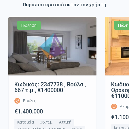
Περισσότερα από αυτόν τον χρήστη
Πώληση
Πώλη
Κωδικός: 2347738 , Βούλα ,
Κωδικό
667 τ.μ., €1400000
Θρακομ
€1100
Βούλα,
Αχαρ
€1.400.000
€1.100
Κατοικία
667τ.μ.
Αττική
Κατοικί