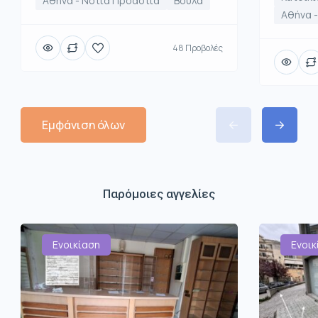
Αθήνα - Νότια Προάστια
Βούλα
Αθήνα -
48 Προβολές
Εμφάνιση όλων
Παρόμοιες αγγελίες
Ενοικίαση
Ενοικ