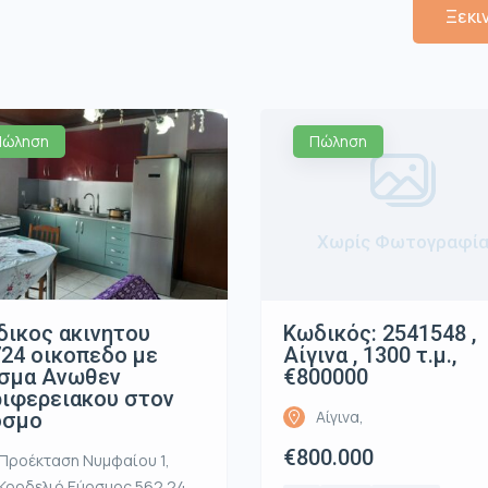
Ξεκι
Πώληση
Πώληση
Χωρίς Φωτογραφί
ικος ακινητου
Κωδικός: 2541548 ,
24 οικοπεδο με
Αίγινα , 1300 τ.μ.,
ισμα Ανωθεν
€800000
ιφερειακου στον
Αίγινα,
οσμο
€800.000
Προέκταση Νυμφαίου 1,
Κορδελιό Εύοσμος 562 24,