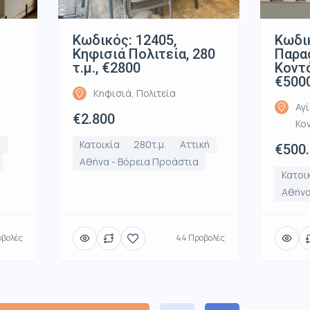
Κωδικός: 12405,
Κωδικ
Κηφισιά Πολιτεία, 280
Παρα
τ.μ., €2800
Κοντό
€500
Κηφισιά, Πολιτεία
Αγ
€2.800
Κο
ή
Κατοικία
280τ.μ.
Αττική
€500
Αθήνα - Βόρεια Προάστια
Κατοι
Αθήνα
οβολές
44 Προβολές