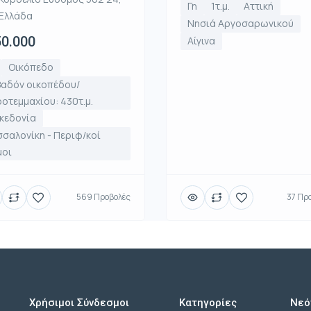
Γη
1τ.μ.
Αττική
Ελλάδα
Νησιά Αργοσαρωνικού
0.000
Αίγινα
Οικόπεδο
βαδόν οικοπέδου/
οτεμμαχίου: 430τ.μ.
κεδονία
σαλονίκη - Περιφ/κοί
μοι
569 Προβολές
37 Πρ
Χρήσιμοι Σύνδεσμοι
Κατηγορίες
Νεό