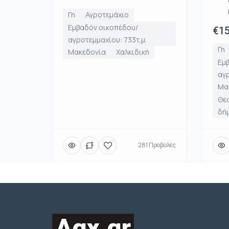
Γη
Αγροτεμάχιο
Εμβαδόν οικοπέδου/
€15
αγροτεμμαχίου: 733τ.μ.
Γη
Μακεδονία
Χαλκιδική
Εμ
αγρ
Μα
Θεσ
δή
281 Προβολές