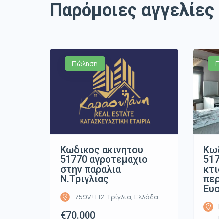
Παρόμοιες αγγελίες
Πώληση
Κωδικος ακινητου
Κωδ
51770 αγροτεμαχιο
517
στην παραλια
κτ
Ν.Τριγλιας
περ
Ευ
759V+H2 Τρίγλια, Ελλάδα
€70.000