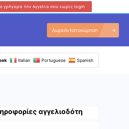
ε γρήγορα την Αγγελία σου χωρίς login
Δωρεάν Καταχώρηση
eek
Italian
Portuguese
Spanish
ηροφορίες αγγελιοδότη