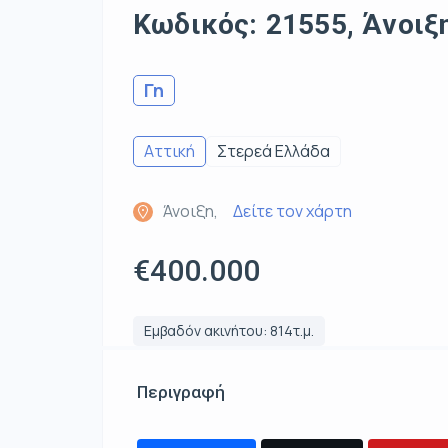
Κωδικός: 21555, Άνοιξη
Γη
Αττική
Στερεά Ελλάδα
Άνοιξη,
Δείτε τον χάρτη
€400.000
Εμβαδόν ακινήτου: 814τ.μ.
Περιγραφή