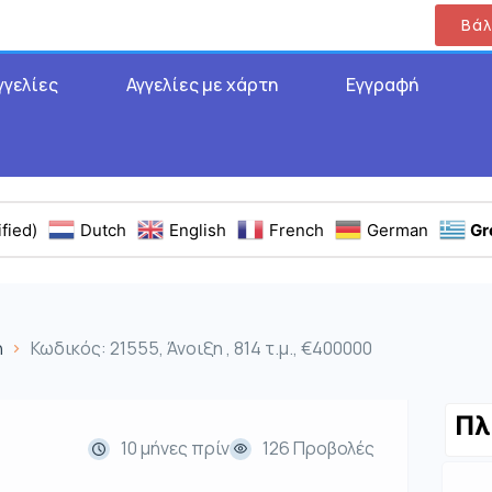
Βάλ
γγελίες
Αγγελίες με χάρτη
Εγγραφή
fied)
Dutch
English
French
German
Gr
η
Κωδικός: 21555, Άνοιξη , 814 τ.μ., €400000
Πλ
10 μήνες πρίν
126 Προβολές