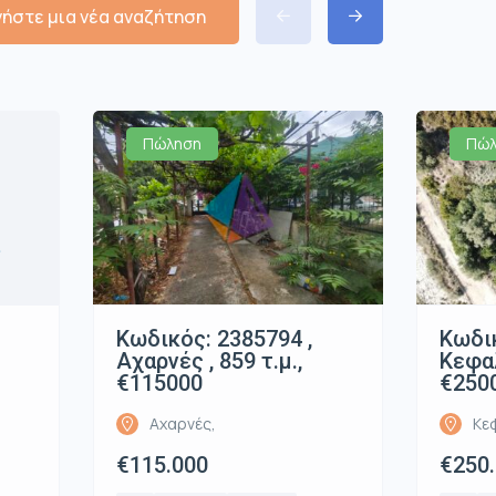
νήστε μια νέα αναζήτηση
Πώληση
Πώλ
α
Κωδικός: 2385794 ,
Κωδικ
Αχαρνές , 859 τ.μ.,
Κεφαλ
€115000
€250
Αχαρνές,
Κε
€115.000
€250