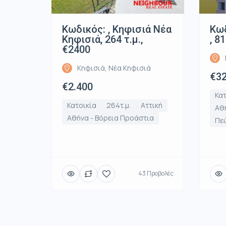
Κωδικός: , Κηφισιά Νέα
Κωδ
Κηφισιά, 264 τ.μ.,
, 8
€2400
Κηφισιά, Νέα Κηφισιά
€32
€2.400
Κατ
Κατοικία
264τ.μ.
Αττική
Αθή
Αθήνα - Βόρεια Προάστια
Πε
43 Προβολές