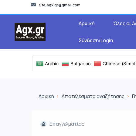
site.agx.gr@gmail.com
Αρχική
Όλες οι Α
Σύνδεση/Login
Arabic
Bulgarian
Chinese (Simpli
Αρχική
Αποτελέσματα αναζήτησης
Γ
Επαγγελματίας