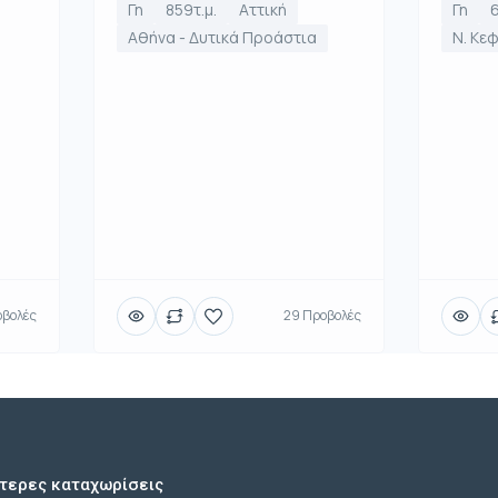
Γη
859τ.μ.
Αττική
Γη
6
Αθήνα - Δυτικά Προάστια
Ν. Κε
οβολές
29 Προβολές
τερες καταχωρίσεις