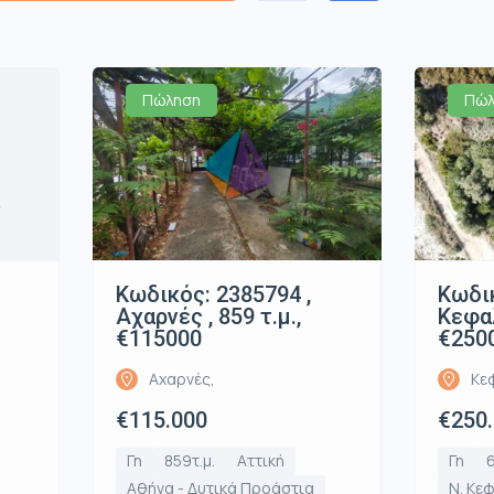
Πώληση
Πώλ
α
Κωδικός: 2385794 ,
Κωδικ
Αχαρνές , 859 τ.μ.,
Κεφαλ
€115000
€250
Αχαρνές,
Κε
€115.000
€250
Γη
859τ.μ.
Αττική
Γη
6
Αθήνα - Δυτικά Προάστια
Ν. Κε