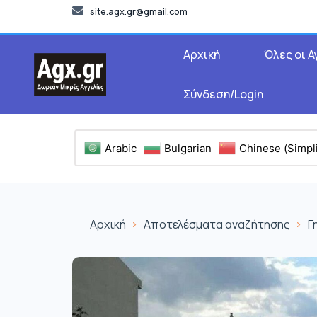
site.agx.gr@gmail.com
Αρχική
Όλες οι Α
Σύνδεση/Login
Arabic
Bulgarian
Chinese (Simpli
Αρχική
Αποτελέσματα αναζήτησης
Γ