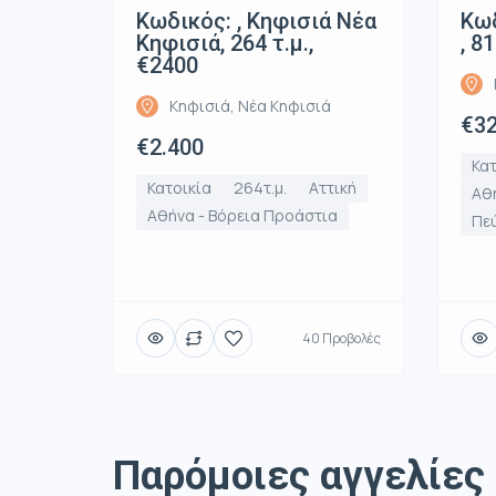
Κωδικός: , Κηφισιά Νέα
Κωδ
Κηφισιά, 264 τ.μ.,
, 8
€2400
Κηφισιά, Νέα Κηφισιά
€32
€2.400
Κατ
Κατοικία
264τ.μ.
Αττική
Αθή
Αθήνα - Βόρεια Προάστια
Πε
40 Προβολές
Παρόμοιες αγγελίες