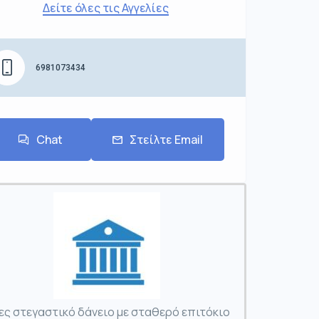
Δείτε όλες τις Αγγελίες
6981073434
Chat
Στείλτε Email
ες στεγαστικό δάνειο με σταθερό επιτόκιο