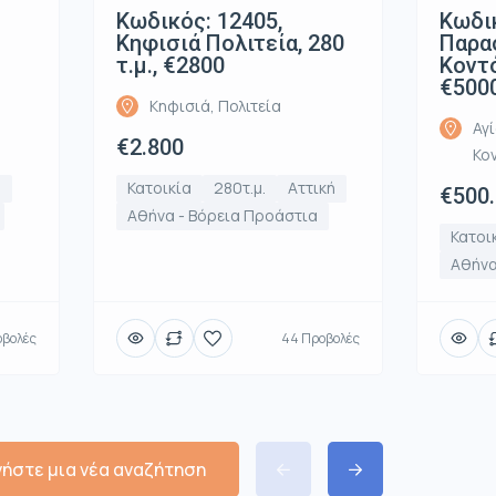
Κωδικός: 12405,
Κωδικ
Κηφισιά Πολιτεία, 280
Παρα
τ.μ., €2800
Κοντό
€500
Κηφισιά, Πολιτεία
Αγ
€2.800
Κο
ή
Κατοικία
280τ.μ.
Αττική
€500
Αθήνα - Βόρεια Προάστια
Κατοι
Αθήνα
οβολές
44 Προβολές
νήστε μια νέα αναζήτηση