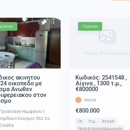
Πώληση
Πώληση
Χωρίς Φωτογραφί
ικος ακινητου
Κωδικός: 2541548 ,
24 οικοπεδο με
Αίγινα , 1300 τ.μ.,
ισμα Ανωθεν
€800000
ιφερειακου στον
Αίγινα,
οσμο
€800.000
Προέκταση Νυμφαίου 1,
Κορδελιό Εύοσμος 562 24,
Γη
1τ.μ.
Αττική
Ελλάδα
Νησιά Αργοσαρωνικού