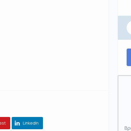
est
LinkedIn
Βρ