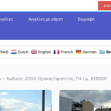
Βάλ
γγελίες
Αγγελίες με χάρτη
Εγγραφή
fied)
Dutch
English
French
German
Gr
η
Κωδικός: 21559, Γέρακας Γαργηττός, 714 τ.μ., €330000