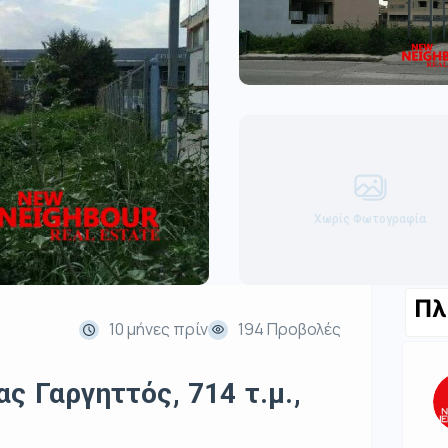
Χωρίς Φωτογραφία
Πλ
10 μήνες πρίν
194 Προβολές
ς Γαργηττός, 714 τ.μ.,