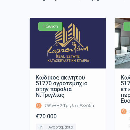
Πώληση
Κωδικος ακινητου
Κωδ
51770 αγροτεμαχιο
517
στην παραλια
κτ
Ν.Τριγλιας
περ
Ευ
759V+H2 Τρίγλια, Ελλάδα
€70.000
Γη
Αγροτεμάχιο