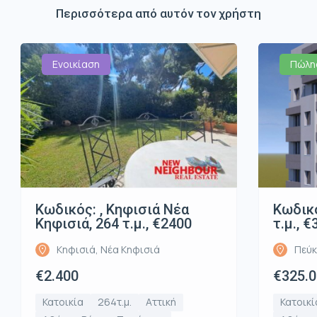
Περισσότερα από αυτόν τον χρήστη
Ενοικίαση
Πώλη
Κωδικός: , Κηφισιά Νέα
Κωδικό
Κηφισιά, 264 τ.μ., €2400
τ.μ., 
Κηφισιά, Νέα Κηφισιά
Πεύκ
€2.400
€325.
Κατοικία
264τ.μ.
Αττική
Κατοικί