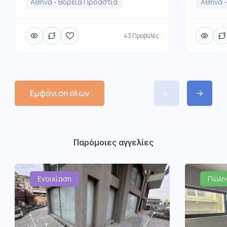
Αθήνα - Βόρεια Προάστια
Αθήνα 
43 Προβολές
Εμφάνιση όλων
Παρόμοιες αγγελίες
Ενοικίαση
Πώλη