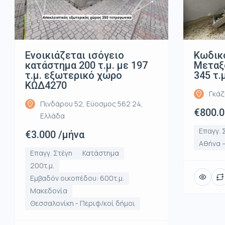
Ενοικιάζεται ισόγειο
Κωδικό
κατάστημα 200 τ.μ. με 197
Μεταξο
τ.μ. εξωτερικό χώρο
345 τ.
ΚΩΔ4270
Γκάζ
Πινδάρου 52, Εύοσμος 562 24,
€800.
Ελλάδα
Επαγγ. 
€3.000 /μήνα
Αθήνα –
Επαγγ. Στέγη
Κατάστημα
200τ.μ.
Εμβαδόν οικοπέδου: 600τ.μ.
Μακεδονία
Θεσσαλονίκη - Περιφ/κοί δήμοι