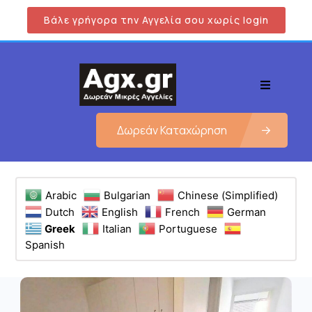
Βάλε γρήγορα την Αγγελία σου χωρίς login
Δωρεάν Καταχώρηση
Arabic
Bulgarian
Chinese (Simplified)
Dutch
English
French
German
Greek
Italian
Portuguese
Spanish