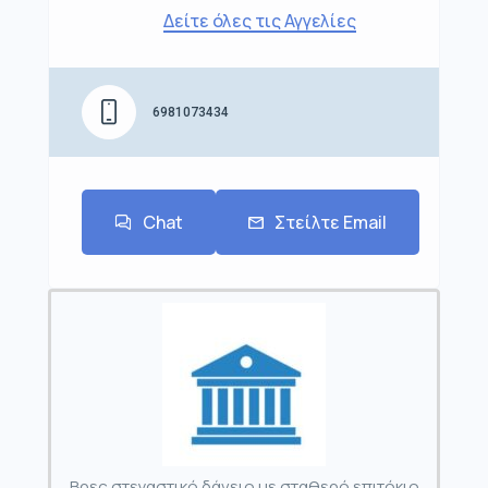
Δείτε όλες τις Αγγελίες
6981073434
Chat
Στείλτε Email
Βρες στεγαστικό δάνειο με σταθερό επιτόκιο