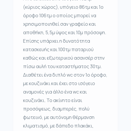
(κύριος χώρος), υπόγειο 86τμ και 1ο
όροφο 106τμ ο οποίος μπορεί να
χρησιμοποιηθεί σαν γραφείο και
αποθήκη, 5,5μ ύψος και 10μ πρόσοψη.
Επίσης υπάρχει η δυνατότητα
κατασκευής και 100τμ παταριού
καθώς και εξωτερικού ασανσέρ στην
πίσω αυλή του καταστήματος 30τμ.
Διαθέτει ένα διπλό wc στον 1ο όροφο,
με κουζινάκι και έχει στο ισόγειο
αναμονές για άλλο ένα wc και
κουζινάκι. Το ακίνητο είναι
προσόψεως, διαμπερές, πολύ
φωτεινό, με αυτόνομη θέρμανση
κλιματισμό, με δάπεδο πλακάκι,