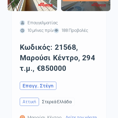
Επαγγελματίας
10 μήνες πρίν
188 Προβολές
Κωδικός: 21568,
Μαρούσι Κέντρο, 294
τ.μ., €850000
Επαγγ. Στέγη
Αττική
Στερεά Ελλάδα
Μαρούσι, Κέντρο
Δείτε τον χάρτη