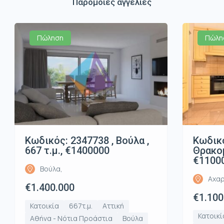
Παρόμοιες αγγελίες
Πώληση
Πώλη
Κωδικός: 2347738 , Βούλα ,
Κωδικό
667 τ.μ., €1400000
Θρακομ
€1100
Βούλα,
Αχαρ
€1.400.000
€1.100
Κατοικία
667τ.μ.
Αττική
Κατοικί
Αθήνα - Νότια Προάστια
Βούλα