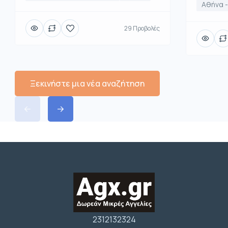
Αθήνα -
29 Προβολές
Ξεκινήστε μια νέα αναζήτηση
2312132324