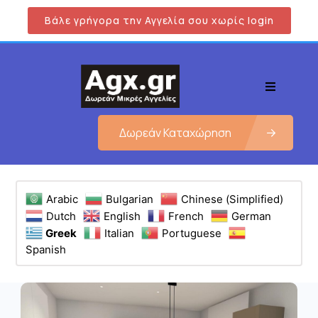
Βάλε γρήγορα την Αγγελία σου χωρίς login
Δωρεάν Καταχώρηση
Arabic
Bulgarian
Chinese (Simplified)
Dutch
English
French
German
Greek
Italian
Portuguese
Spanish