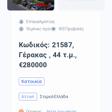
Επαγγελματίας
10 μήνες πρίν
163 Προβολές
Κωδικός: 21587,
Γέρακας , 44 τ.μ.,
€280000
Κατοικία
Αττική
Στερεά Ελλάδα
Γέρακας,
Δείτε τον χάρτη