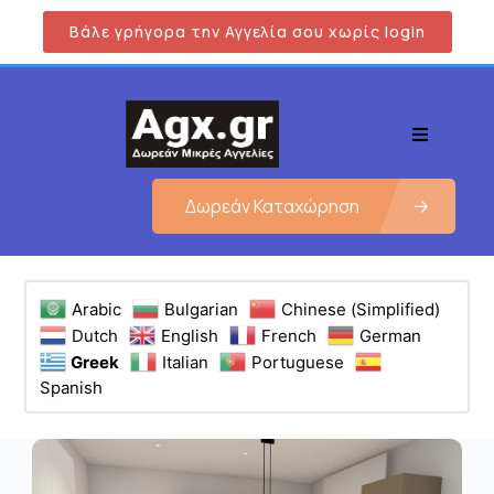
Βάλε γρήγορα την Αγγελία σου χωρίς login
Δωρεάν Καταχώρηση
Arabic
Bulgarian
Chinese (Simplified)
Dutch
English
French
German
Greek
Italian
Portuguese
Spanish