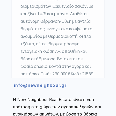
διαμερισμάτων Έχει ενιαίο σαλόνι με
κουζίνα, 1 υ/δ και μπάνιο. Διαθέτει
αυτόνομη θέρμανση-ψύξη με αντλία
θερμότητας, ενεργειακά κουφώματα
αλουμινίου με θερμοδιακοπή, διπλά
τζάμια, σίτες, θερμοπρόσοψη,
ενεργειακή κλάση Α+, αποθήκη και
θέση στάθμευσης. Βρίσκεται σε
ωραίο σημείο, κοντά στην αγορά και
σε πάρκο. Τιμή : 290.000€ Κωδ.: 21589
info@newneighbour.gr
Η New Neighbour Real Estate είναι η νέα
πρόταση στο χώρο των αγοραπωλησιών και
ενοικιάσεων ακινήτων, με βάση τα Βόρεια