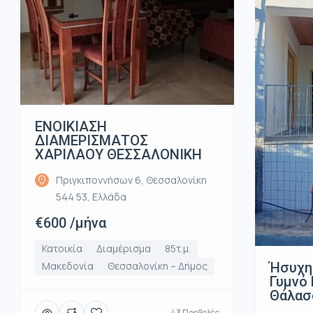
ΕΝΟΙΚΙΑΣΗ
ΔΙΑΜΕΡΙΣΜΑΤΟΣ
ΧΑΡΙΛΑΟΥ ΘΕΣΣΑΛΟΝΙΚΗ
Πριγκιποννήσων 6, Θεσσαλονίκη
544 53, Ελλάδα
€600 /μήνα
Κατοικία
Διαμέρισμα
85τ.μ.
Ήσυχη
Μακεδονία
Θεσσαλονίκη – Δήμος
Γυμνό 
Θάλασ
43 Προβολές