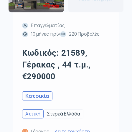
Επαγγελματίας
10 μήνες πρίν
220 Προβολές
Κωδικός: 21589,
Γέρακας , 44 τ.μ.,
€290000
Κατοικία
Αττική
Στερεά Ελλάδα
Γέρακας,
Δείτε τον χάρτη