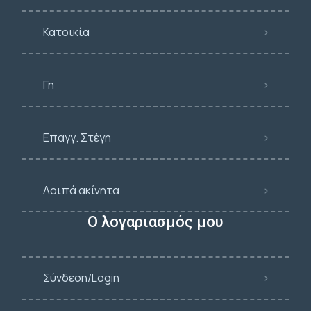
Κατοικία
Γη
Επαγγ. Στέγη
Λοιπά ακίνητα
Ο λογαριασμός μου
Σύνδεση/Login