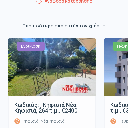
Αναφορά κατάχρησης
Περισσότερα από αυτόν τον χρήστη
Ενοικίαση
Πώλη
Κωδικός: , Κηφισιά Νέα
Κωδικό
Κηφισιά, 264 τ.μ., €2400
τ.μ., 
Κηφισιά, Νέα Κηφισιά
Πεύκ