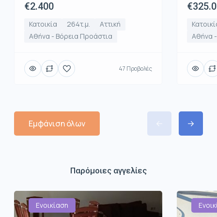
€2.400
€325.
Κατοικία
264τ.μ.
Αττική
Κατοικί
Αθήνα - Βόρεια Προάστια
Αθήνα 
47 Προβολές
Εμφάνιση όλων
Παρόμοιες αγγελίες
Ενοικίαση
Ενοικ