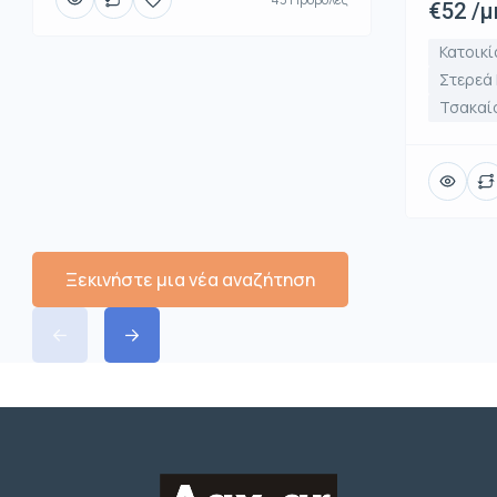
€52 /μ
Κατοικί
Στερεά
Τσακαί
Ξεκινήστε μια νέα αναζήτηση