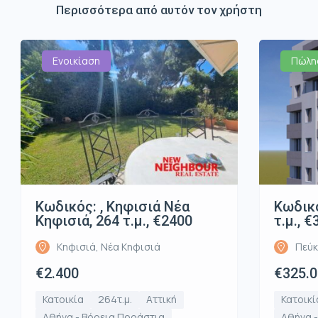
Περισσότερα από αυτόν τον χρήστη
Ενοικίαση
Πώλη
Κωδικός: , Κηφισιά Νέα
Κωδικό
Κηφισιά, 264 τ.μ., €2400
τ.μ., 
Κηφισιά, Νέα Κηφισιά
Πεύκ
€2.400
€325.
Κατοικία
264τ.μ.
Αττική
Κατοικί
Αθήνα - Βόρεια Προάστια
Αθήνα 