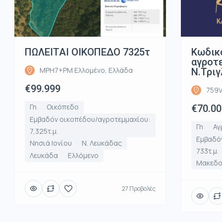
ΠΩΛΕΙΤΑΙ ΟΙΚΟΠΕΔΟ 7325τ
Κωδικ
αγροτε
MPH7+PM Ελλομένο, Ελλάδα
Ν.Τριγ
€99.999
759V
Γη
Οικόπεδο
€70.00
Εμβαδόν οικοπέδου/αγροτεμμαχίου:
Γη
Αγ
7,325τ.μ.
Εμβαδό
Νησιά Ιονίου
Ν. Λευκάδας
733τ.μ.
Λευκάδα
Ελλόμενο
Μακεδο
27 Προβολές