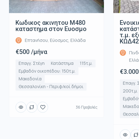
Κωδικος ακινητου Μ480
Ενοικι
καταστημα στον Ευοσμο
κατάστ
τ.μ. ε
Επτανήσου, Εύοσμος, Ελλάδα
ΚΩΔ42
€500 /μήνα
Πινδ
Ελλ
Επαγγ. Στέγη
Κατάστημα
115τ.μ.
Εμβαδόν οικοπέδου: 150τ.μ.
€3.000
Μακεδονία
Επαγγ. 
Θεσσαλονίκη - Περιφ/κοί δήμοι
200τ.μ.
Εμβαδόν
Μακεδο
36 Προβολές
Θεσσαλο