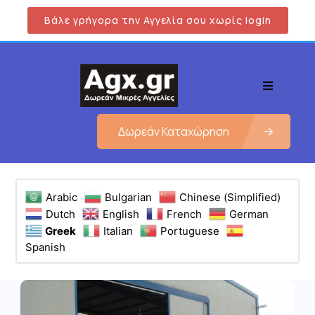
Βάλε γρήγορα την Αγγελία σου χωρίς login
Δωρεάν Καταχώρηση
Arabic
Bulgarian
Chinese (Simplified)
Dutch
English
French
German
Greek
Italian
Portuguese
Spanish