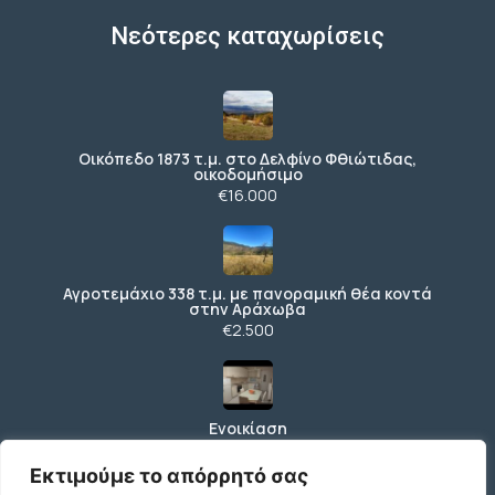
Νεότερες καταχωρίσεις
Οικόπεδο 1873 τ.μ. στο Δελφίνο Φθιώτιδας,
οικοδομήσιμο
€16.000
Αγροτεμάχιο 338 τ.μ. με πανοραμική θέα κοντά
στην Αράχωβα
€2.500
Ενοικίαση
€480 /μήνα
Εκτιμούμε το απόρρητό σας