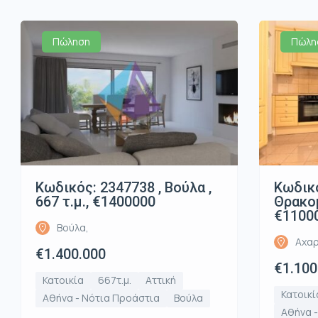
Πώληση
Πώλη
Κωδικός: 2347738 , Βούλα ,
Κωδικό
667 τ.μ., €1400000
Θρακομ
€1100
Βούλα,
Αχαρ
€1.400.000
€1.100
Κατοικία
667τ.μ.
Αττική
Κατοικί
Αθήνα - Νότια Προάστια
Βούλα
Αθήνα -