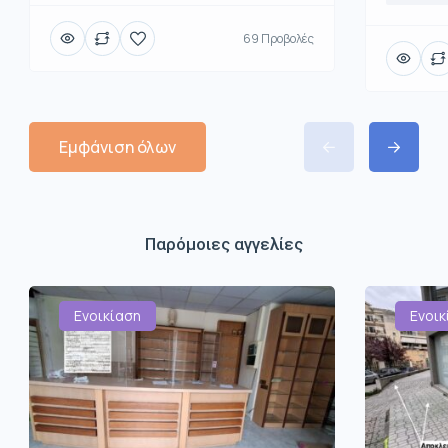
69 Προβολές
Εμφάνιση όλων
Παρόμοιες αγγελίες
Ενοικίαση
Ενοικ