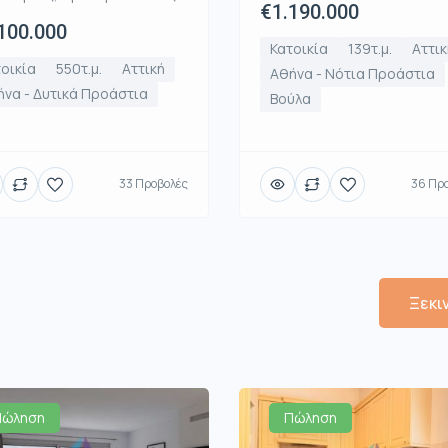
€1.190.000
100.000
Κατοικία
139τ.μ.
Αττικ
οικία
550τ.μ.
Αττική
Αθήνα - Νότια Προάστια
να - Δυτικά Προάστια
Βούλα
33 Προβολές
36 Πρ
Ξεκι
Πώληση
Πώληση