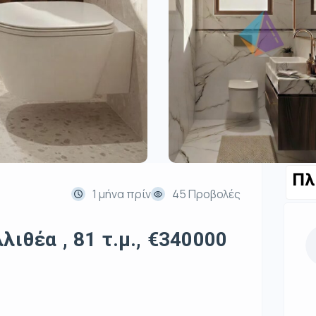
Πλ
1 μήνα πρίν
45 Προβολές
λιθέα , 81 τ.μ., €340000