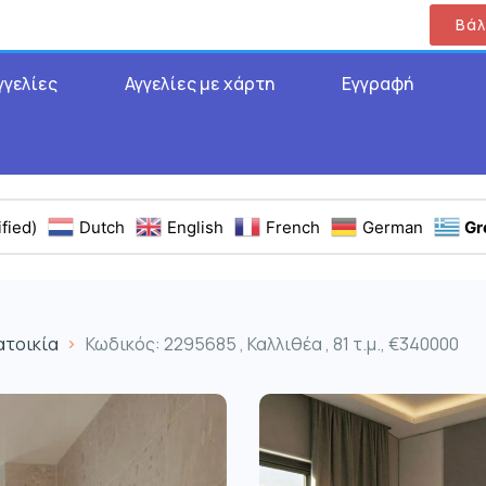
Βάλ
γγελίες
Αγγελίες με χάρτη
Εγγραφή
fied)
Dutch
English
French
German
Gr
ατοικία
Κωδικός: 2295685 , Καλλιθέα , 81 τ.μ., €340000