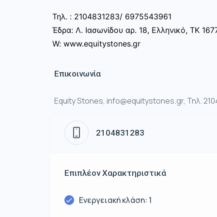
Τηλ. : 2104831283/ 6975543961
Έδρα: Λ. Ιασωνίδου αρ. 18, Ελληνικό, ΤΚ 167
W: www.equitystones.gr
Επικοινωνία
Equity Stones, info@equitystones.gr, Τηλ. 21
2104831283
Επιπλέον Χαρακτηριστικά
Ενεργειακή κλάση: 1