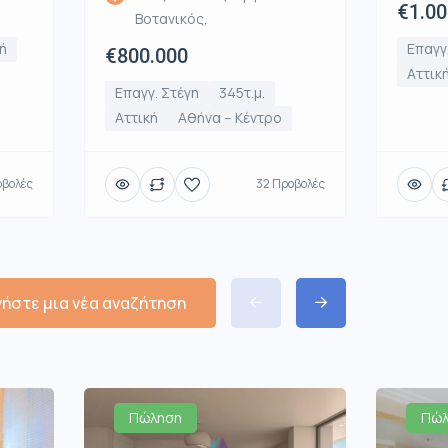
€1.00
Βοτανικός,
ή
Επαγγ
€800.000
Αττικ
Επαγγ. Στέγη
345τ.μ.
Αττική
Αθήνα – Κέντρο
οβολές
32 Προβολές
νήστε μια νέα αναζήτηση
Πώληση
Πώλ