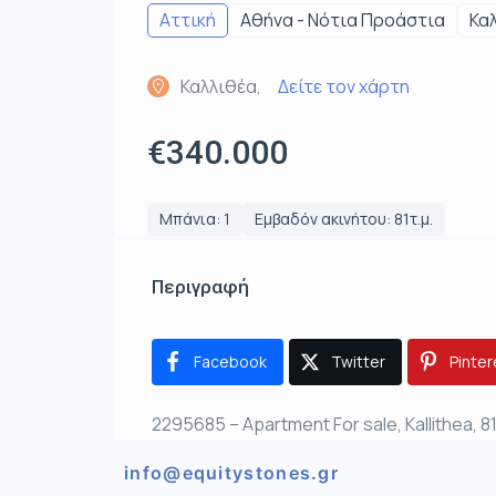
Αττική
Αθήνα - Νότια Προάστια
Κα
Καλλιθέα,
Δείτε τον χάρτη
€340.000
Μπάνια: 1
Εμβαδόν ακινήτου: 81τ.μ.
Περιγραφή
Facebook
Twitter
Pinter
2295685 – Apartment For sale, Kallithea, 8
info@equitystones.gr