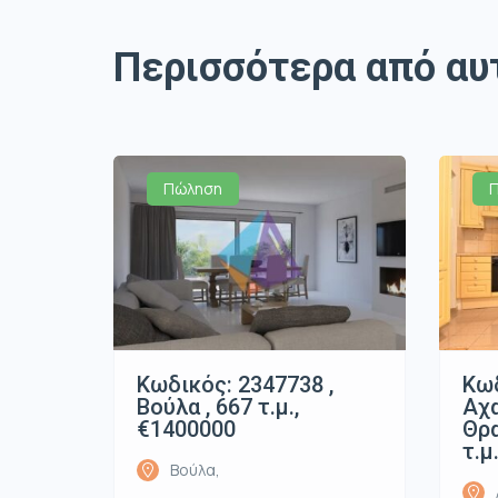
Περισσότερα από αυ
Πώληση
Κωδικός: 2347738 ,
Κωδ
Βούλα , 667 τ.μ.,
Αχ
€1400000
Θρα
τ.μ
Βούλα,