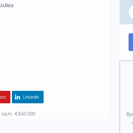
λλιθέα
est
LinkedIn
1 sq.m., €340.000
Βρ