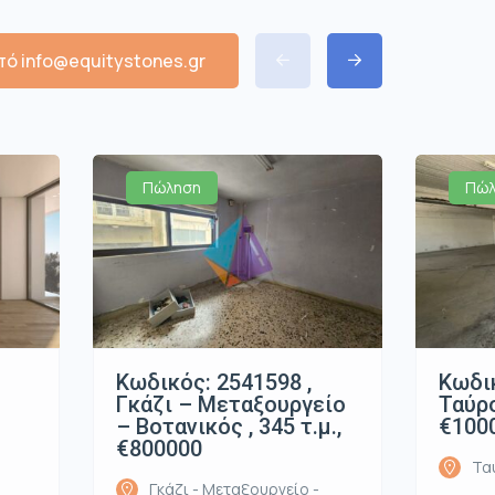
ό info@equitystones.gr
Πώληση
Πώλ
Κωδικός: 2541598 ,
Κωδικ
Γκάζι – Μεταξουργείο
Ταύρο
– Βοτανικός , 345 τ.μ.,
€100
€800000
Τα
Γκάζι - Μεταξουργείο -