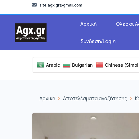
site.agx.gr@gmail.com
Αρχική
Όλες οι Α
Σύνδεση/Login
Arabic
Bulgarian
Chinese (Simpli
Αρχική
Αποτελέσματα αναζήτησης
Κ