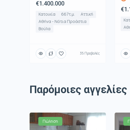
€1.400.000
€1.
Κατοικία
667τ.μ.
Αττική
Κατ
Αθήνα - Νότια Προάστια
Αθή
Βούλα
35 Προβολές
Παρόμοιες αγγελίες
Πώληση