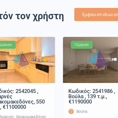
τόν τον χρήστη
Εμφάνιση όλων απ
Πώληση
Πώληση
ικός: 2542045 ,
Κωδικός: 2541986 ,
αρνές
Βούλα , 139 τ.μ.,
κομακεδόνες, 550
€1190000
., €1100000
Βούλα,
Αχαρνές, Θρακομακεδόνες