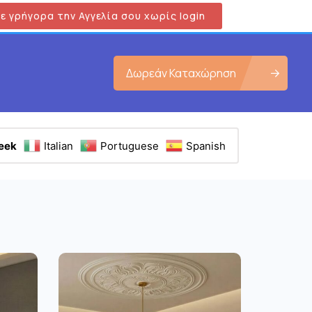
ε γρήγορα την Αγγελία σου χωρίς login
Δωρεάν Καταχώρηση
eek
Italian
Portuguese
Spanish