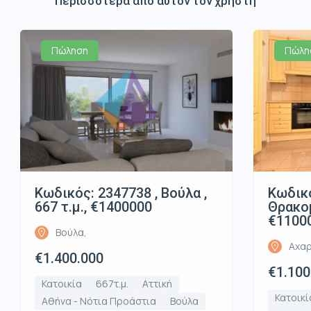
Περισσότερα από αυτόν τον χρήστη
Πώληση
Πώλη
Κωδικός: 2347738 , Βούλα ,
Κωδικό
667 τ.μ., €1400000
Θρακομ
€1100
Βούλα,
Αχαρ
€1.400.000
€1.100
Κατοικία
667τ.μ.
Αττική
Κατοικί
Αθήνα - Νότια Προάστια
Βούλα