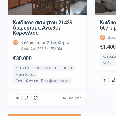
Κωδικος ακινητου 21489
Κωδικό
διαμερισμα Ανωθεν
667 τ.
Κορδελιου
Βούλ
Καλλιπάτειρας 2, Ελευθέριο
€1.400
Κορδελιό 563 34, Ελλάδα
Κατοικί
€80.000
Αθήνα 
Κατοικία
Διαμέρισμα
100τ.μ.
Μακεδονία
Θεσσαλονίκη - Περιφ/κοί δήμοι
141 Προβολές