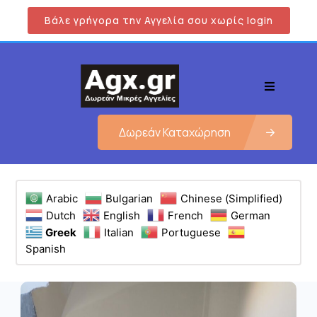
Βάλε γρήγορα την Αγγελία σου χωρίς login
Δωρεάν Καταχώρηση
Arabic
Bulgarian
Chinese (Simplified)
Dutch
English
French
German
Greek
Italian
Portuguese
Spanish