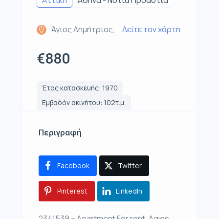
Αττική
Αθήνα - Νότια Προάστια
Άγιος Δημήτριος,
Δείτε τον χάρτη
€880
Έτος κατασκευής: 1970
Εμβαδόν ακινήτου: 102τ.μ.
Περιγραφή
Facebook
Twitter
Pinterest
LinkedIn
2341539 – Apartment For rent, Agios