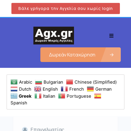
Βάλε γρήγορα την Αγγελία σου χωρίς login
Δωρεάν Καταχώρηση
Arabic
Bulgarian
Chinese (Simplified)
Dutch
English
French
German
Greek
Italian
Portuguese
Spanish
Επαγγελματίας