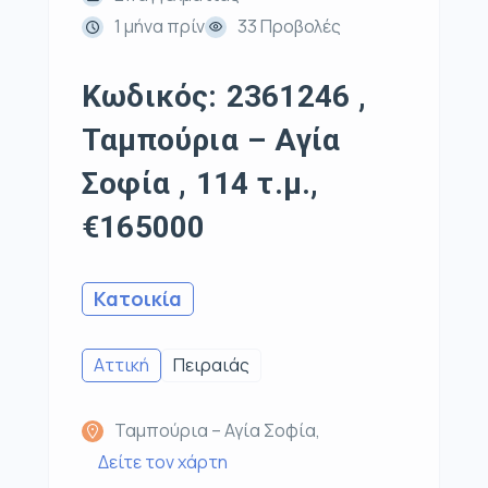
1 μήνα πρίν
33 Προβολές
Κωδικός: 2361246 ,
Ταμπούρια – Αγία
Σοφία , 114 τ.μ.,
€165000
Κατοικία
Αττική
Πειραιάς
Ταμπούρια – Αγία Σοφία,
Δείτε τον χάρτη