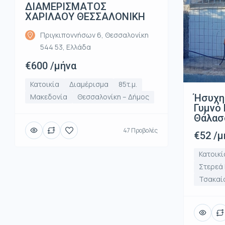
ΔΙΑΜΕΡΙΣΜΑΤΟΣ
ΧΑΡΙΛΑΟΥ ΘΕΣΣΑΛΟΝΙΚΗ
Πριγκιποννήσων 6, Θεσσαλονίκη
544 53, Ελλάδα
€600 /μήνα
Κατοικία
Διαμέρισμα
85τ.μ.
Ήσυχη
Μακεδονία
Θεσσαλονίκη – Δήμος
Γυμνό 
Θάλασ
47 Προβολές
€52 /μ
Κατοικί
Στερεά
Τσακαί