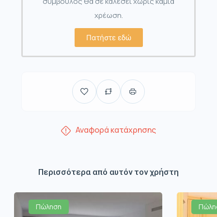
σύμβουλος θα σε καλέσει χωρίς καμία
χρέωση.
Πατήστε εδώ
Αναφορά κατάχρησης
Περισσότερα από αυτόν τον χρήστη
Πώληση
Πώλη