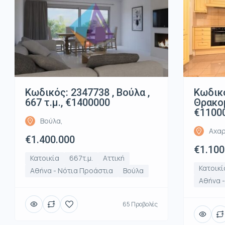
Κωδικός: 2347738 , Βούλα ,
Κωδικό
667 τ.μ., €1400000
Θρακομ
€1100
Βούλα,
Αχαρ
€1.400.000
€1.100
Κατοικία
667τ.μ.
Αττική
Κατοικί
Αθήνα - Νότια Προάστια
Βούλα
Αθήνα -
65 Προβολές