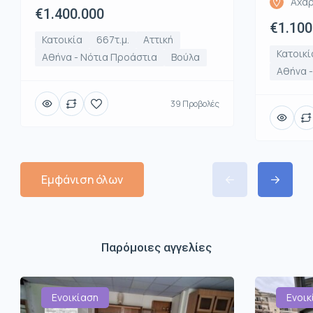
Αχαρ
€1.400.000
€1.100
Κατοικία
667τ.μ.
Αττική
Κατοικί
Αθήνα - Νότια Προάστια
Βούλα
Αθήνα -
39 Προβολές
Εμφάνιση όλων
Παρόμοιες αγγελίες
Ενοικίαση
Ενοικ