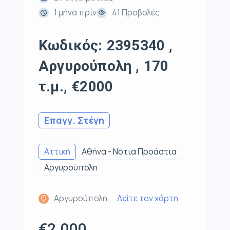
1 μήνα πρίν
41 Προβολές
Κωδικός: 2395340 ,
Αργυρούπολη , 170
τ.μ., €2000
Επαγγ. Στέγη
Αττική
Αθήνα - Νότια Προάστια
Αργυρούπολη
Αργυρούπολη,
Δείτε τον χάρτη
€2.000