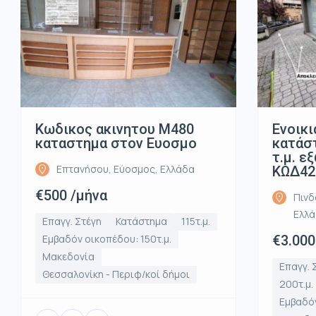
Κωδικος ακινητου Μ480
Ενοικι
καταστημα στον Ευοσμο
κατάστ
τ.μ. ε
Επτανήσου, Εύοσμος, Ελλάδα
ΚΩΔ42
€500 /μήνα
Πινδ
Ελλ
Επαγγ. Στέγη
Κατάστημα
115τ.μ.
Εμβαδόν οικοπέδου: 150τ.μ.
€3.000
Μακεδονία
Επαγγ. 
Θεσσαλονίκη - Περιφ/κοί δήμοι
200τ.μ.
Εμβαδόν