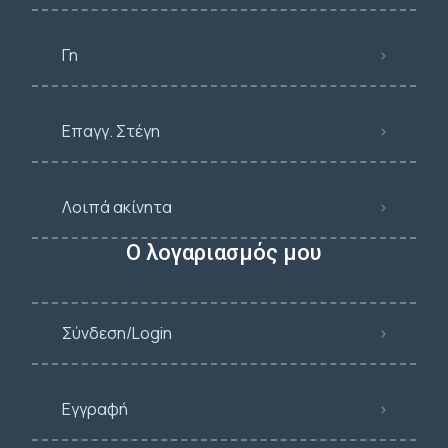
Γη
Επαγγ. Στέγη
Λοιπά ακίνητα
Ο λογαριασμός μου
Σύνδεση/Login
Εγγραφή