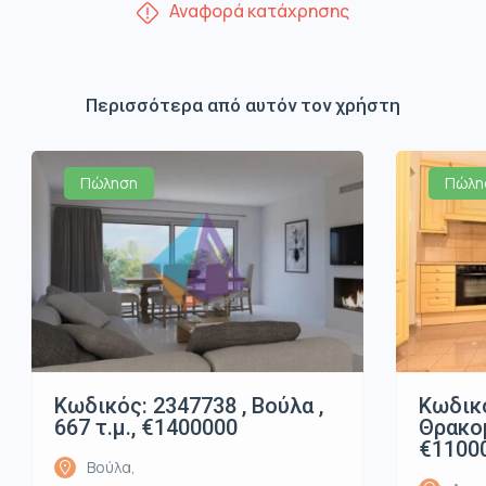
Αναφορά κατάχρησης
Περισσότερα από αυτόν τον χρήστη
Πώληση
Πώλη
Κωδικός: 2347738 , Βούλα ,
Κωδικό
667 τ.μ., €1400000
Θρακομ
€1100
Βούλα,