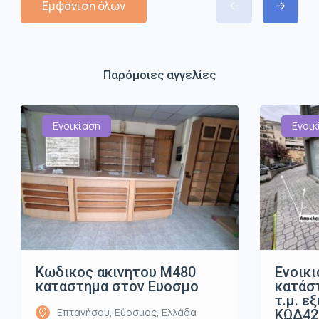
Εμφάνιση όλων
Παρόμοιες αγγελίες
Ενοικίαση
Ενοικ
Κωδικος ακινητου Μ480
Ενοικι
καταστημα στον Ευοσμο
κατάστ
τ.μ. ε
Επτανήσου, Εύοσμος, Ελλάδα
ΚΩΔ42