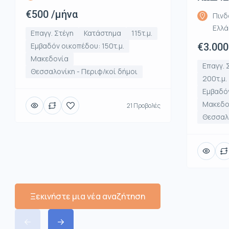
€500 /μήνα
Πινδ
Ελλ
Επαγγ. Στέγη
Κατάστημα
115τ.μ.
Εμβαδόν οικοπέδου: 150τ.μ.
€3.000
Μακεδονία
Επαγγ. 
Θεσσαλονίκη - Περιφ/κοί δήμοι
200τ.μ.
Εμβαδόν
Μακεδο
21 Προβολές
Θεσσαλο
Ξεκινήστε μια νέα αναζήτηση