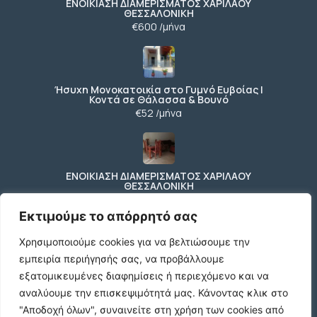
ΕΝΟΙΚΙΑΣΗ ΔΙΑΜΕΡΙΣΜΑΤΟΣ ΧΑΡΙΛΑΟΥ
ΘΕΣΣΑΛΟΝΙΚΗ
€600 /μήνα
Ήσυχη Μονοκατοικία στο Γυμνό Ευβοίας |
Κοντά σε Θάλασσα & Βουνό
€52 /μήνα
ΕΝΟΙΚΙΑΣΗ ΔΙΑΜΕΡΙΣΜΑΤΟΣ ΧΑΡΙΛΑΟΥ
ΘΕΣΣΑΛΟΝΙΚΗ
€600 /μήνα
Εκτιμούμε το απόρρητό σας
Χρησιμοποιούμε cookies για να βελτιώσουμε την
εμπειρία περιήγησής σας, να προβάλλουμε
Κωδικος ακινητου Μ480 καταστημα στον
Ευοσμο
εξατομικευμένες διαφημίσεις ή περιεχόμενο και να
€500 /μήνα
αναλύουμε την επισκεψιμότητά μας.
Κάνοντας κλικ στο
"Αποδοχή όλων", συναινείτε στη χρήση των cookies από