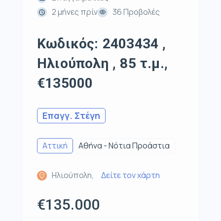
2 μήνες πρίν
36 Προβολές
Κωδικός: 2403434 ,
Ηλιούπολη , 85 τ.μ.,
€135000
Επαγγ. Στέγη
Αττική
Αθήνα - Νότια Προάστια
Ηλιούπολη,
Δείτε τον χάρτη
€135.000