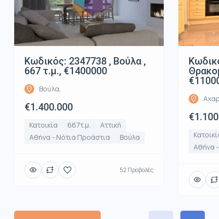
Κωδικός: 2347738 , Βούλα ,
Κωδικό
667 τ.μ., €1400000
Θρακομ
€1100
Βούλα,
Αχαρ
€1.400.000
€1.100
Κατοικία
667τ.μ.
Αττική
Κατοικί
Αθήνα - Νότια Προάστια
Βούλα
Αθήνα -
52 Προβολές