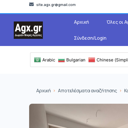
site.agx.gr@gmail.com
Αρχική
Όλες οι Α
Σύνδεση/Login
Arabic
Bulgarian
Chinese (Simpli
Αρχική
Αποτελέσματα αναζήτησης
Κ