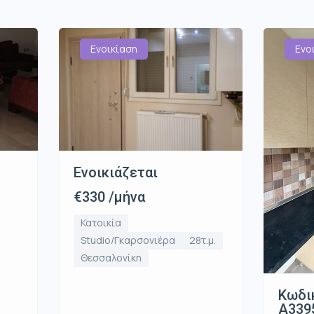
Ενοικίαση
Ενο
Ενοικιάζεται
€330 /μήνα
Κατοικία
Studio/Γκαρσονιέρα
28τ.μ.
Θεσσαλονίκη
Κωδι
Α339