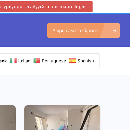
ε γρήγορα την Αγγελία σου χωρίς login
Δωρεάν Καταχώρηση
eek
Italian
Portuguese
Spanish