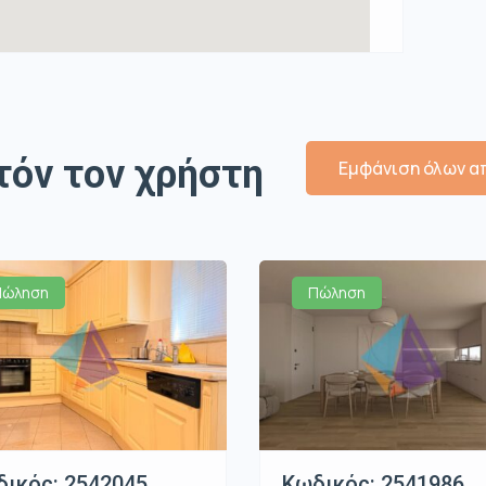
τόν τον χρήστη
Εμφάνιση όλων απ
Πώληση
Πώληση
ικός: 2542045 ,
Κωδικός: 2541986 ,