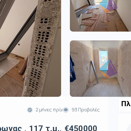
Πλ
2 μήνες πρίν
93 Προβολές
ωνας , 117 τ.μ., €450000