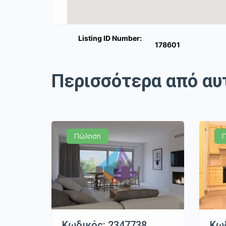
Listing ID Number:
178601
Περισσότερα από αυ
Πώληση
Κωδικός: 2347738 ,
Κωδ