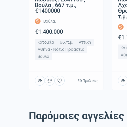
Βούλα , 667 τ.μ.,
Αχ
€1400000
Θρα
τ.μ
Βούλα,
€1.400.000
€1.
Κατοικία
667τ.μ.
Αττική
Κατ
Αθήνα - Νότια Προάστια
Αθή
Βούλα
39 Προβολές
Παρόμοιες αγγελίες