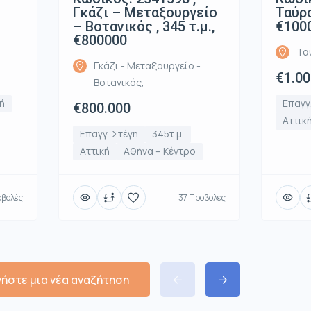
Γκάζι – Μεταξουργείο
Ταύρο
– Βοτανικός , 345 τ.μ.,
€100
€800000
Τα
Γκάζι - Μεταξουργείο -
€1.00
Βοτανικός,
ή
Επαγγ
€800.000
Αττικ
Επαγγ. Στέγη
345τ.μ.
Αττική
Αθήνα – Κέντρο
οβολές
37 Προβολές
νήστε μια νέα αναζήτηση