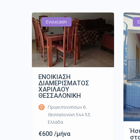
Ενοικίαση
Ε
ΕΝΟΙΚΙΑΣΗ
ΔΙΑΜΕΡΙΣΜΑΤΟΣ
ΧΑΡΙΛΑΟΥ
ΘΕΣΣΑΛΟΝΙΚΗ
Πριγκιποννήσων 6,
Θεσσαλονίκη 544 53,
Ελλάδα
Ήσ
€600 /μήνα
στο