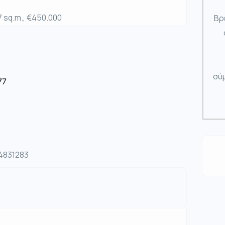
7 sq.m., €450.000
Βρ
σύμ
77
04831283