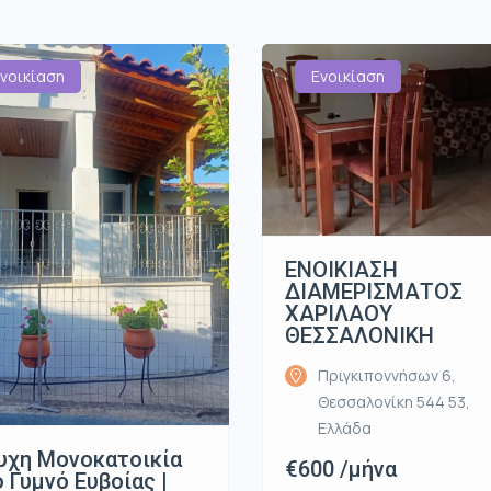
νοικίαση
Ενοικίαση
ΕΝΟΙΚΙΑΣΗ
ΔΙΑΜΕΡΙΣΜΑΤΟΣ
ΧΑΡΙΛΑΟΥ
ΘΕΣΣΑΛΟΝΙΚΗ
Πριγκιποννήσων 6,
Θεσσαλονίκη 544 53,
Ελλάδα
υχη Μονοκατοικία
€600 /μήνα
 Γυμνό Ευβοίας |