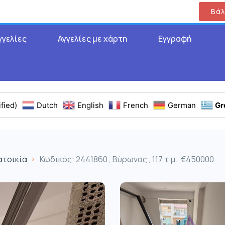
Βάλ
γγελίες
Αγγελίες με χάρτη
Εγγραφή
fied)
Dutch
English
French
German
Gr
ατοικία
Κωδικός: 2441860 , Βύρωνας , 117 τ.μ., €450000