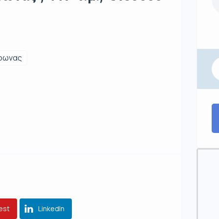
ρωνας
est
LinkedIn