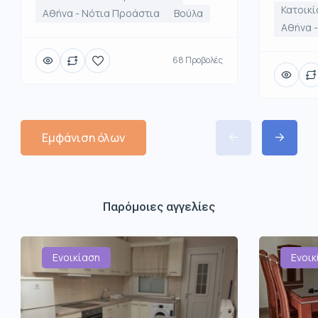
Κατοικί
Αθήνα - Νότια Προάστια
Βούλα
Αθήνα -
68 Προβολές
Εμφάνιση όλων
Παρόμοιες αγγελίες
Ενοικίαση
Ενοικ