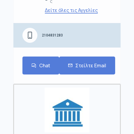
ς
Δείτε όλες τις Αγγελίες
2104831283
Chat
Στείλτε Email