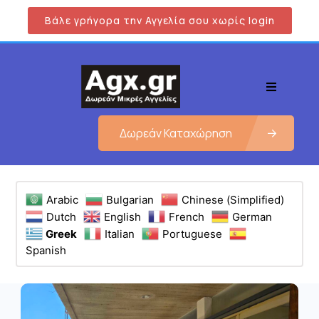
Βάλε γρήγορα την Αγγελία σου χωρίς login
Δωρεάν Καταχώρηση
Arabic
Bulgarian
Chinese (Simplified)
Dutch
English
French
German
Greek
Italian
Portuguese
Spanish