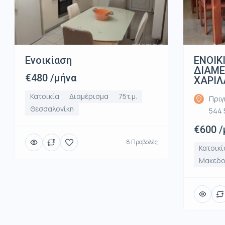
Ενοικίαση
ΕΝΟΙΚ
ΔΙΑΜ
€480 /μήνα
ΧΑΡΙΛ
Κατοικία
Διαμέρισμα
75τ.μ.
Πριγ
Θεσσαλονίκη
544 
€600 /
8 Προβολές
Κατοικί
Μακεδο