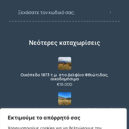
Ξεχάσατε τον κωδικό σας;
Νεότερες καταχωρίσεις
Οικόπεδο 1873 τ.μ. στο Δελφίνο Φθιώτιδας,
οικοδομήσιμο
€16.000
Αγροτεμάχιο 338 τ.μ. με πανοραμική θέα κοντά
στην Αράχωβα
Εκτιμούμε το απόρρητό σας
€2.500
Χρησιμοποιούμε cookies για να βελτιώσουμε την