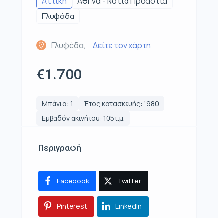
Αττική
Αθήνα - Νότια Προάστια
Γλυφάδα
Γλυφάδα,
Δείτε τον χάρτη
€1.700
Μπάνια: 1
Έτος κατασκευής: 1980
Εμβαδόν ακινήτου: 105τ.μ.
Περιγραφή
Facebook
Twitter
Pinterest
LinkedIn