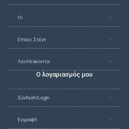
Γη
Επαγγ. Στέγη
Λοιπά ακίνητα
Ο λογαριασμός μου
Σύνδεση/Login
Εγγραφή