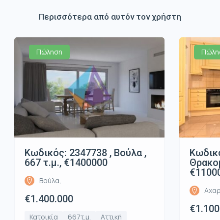
Περισσότερα από αυτόν τον χρήστη
Πώληση
Πώλη
Κωδικός: 2347738 , Βούλα ,
Κωδικό
667 τ.μ., €1400000
Θρακομ
€1100
Βούλα,
Αχαρ
€1.400.000
€1.100
Κατοικία
667τ.μ.
Αττική