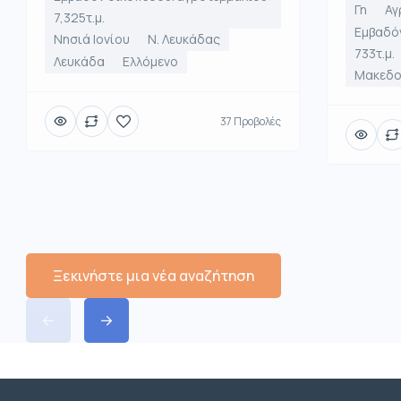
Γη
Αγ
7,325τ.μ.
Εμβαδό
Νησιά Ιονίου
Ν. Λευκάδας
733τ.μ.
Λευκάδα
Ελλόμενο
Μακεδο
37 Προβολές
Ξεκινήστε μια νέα αναζήτηση