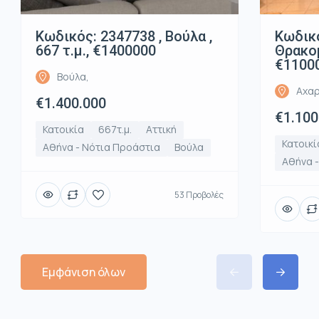
Κωδικός: 2347738 , Βούλα ,
Κωδικό
667 τ.μ., €1400000
Θρακομ
€1100
Βούλα,
Αχαρ
€1.400.000
€1.100
Κατοικία
667τ.μ.
Αττική
Κατοικί
Αθήνα - Νότια Προάστια
Βούλα
Αθήνα -
53 Προβολές
Εμφάνιση όλων