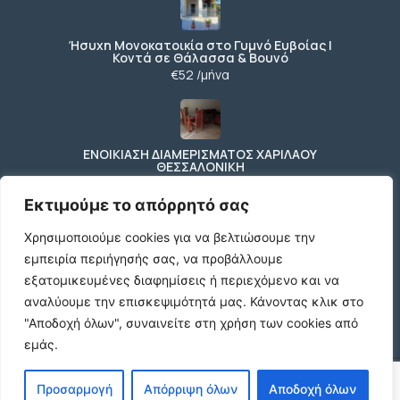
Ήσυχη Μονοκατοικία στο Γυμνό Ευβοίας |
Κοντά σε Θάλασσα & Βουνό
€52 /μήνα
ΕΝΟΙΚΙΑΣΗ ΔΙΑΜΕΡΙΣΜΑΤΟΣ ΧΑΡΙΛΑΟΥ
ΘΕΣΣΑΛΟΝΙΚΗ
€600 /μήνα
Εκτιμούμε το απόρρητό σας
Χρησιμοποιούμε cookies για να βελτιώσουμε την
εμπειρία περιήγησής σας, να προβάλλουμε
Κωδικος ακινητου Μ480 καταστημα στον
Ευοσμο
εξατομικευμένες διαφημίσεις ή περιεχόμενο και να
€500 /μήνα
αναλύουμε την επισκεψιμότητά μας.
Κάνοντας κλικ στο
"Αποδοχή όλων", συναινείτε στη χρήση των cookies από
εμάς.
© 2026 agx.gr. All rights reserved.
Προσαρμογή
Απόρριψη όλων
Αποδοχή όλων