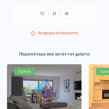
Αναφορά κατάχρησης
Περισσότερα από αυτόν τον χρήστη
Πώληση
Πώλη