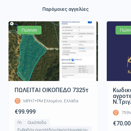
Παρόμοιες αγγελίες
Πώληση
Πώλη
ΠΩΛΕΙΤΑΙ ΟΙΚΟΠΕΔΟ 7325τ
Κωδικ
αγροτε
MPH7+PM Ελλομένο, Ελλάδα
Ν.Τριγ
€99.999
759V
Γη
Οικόπεδο
€70.00
Εμβαδόν οικοπέδου/αγροτεμμαχίου: