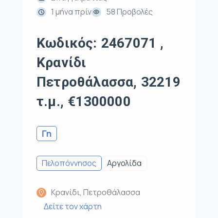
1 μήνα πρίν
58 Προβολές
Κωδικός: 2467071 ,
Κρανίδι
Πετροθάλασσα, 32219
τ.μ., €1300000
Γη
Πελοπόννησος
Αργολίδα
Κρανίδι, Πετροθάλασσα
Δείτε τον χάρτη