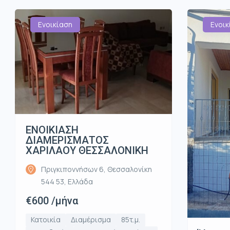
Ενοικίαση
Ενοικ
ΕΝΟΙΚΙΑΣΗ
ΔΙΑΜΕΡΙΣΜΑΤΟΣ
ΧΑΡΙΛΑΟΥ ΘΕΣΣΑΛΟΝΙΚΗ
Πριγκιποννήσων 6, Θεσσαλονίκη
544 53, Ελλάδα
€600 /μήνα
Κατοικία
Διαμέρισμα
85τ.μ.