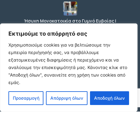
Ήσυχη Μονοκατοικία στο Γυμνό Ευβοίας |
Κοντά σε Θάλασσα & Βουνό
€52 /μήνα
Εκτιμούμε το απόρρητό σας
Χρησιμοποιούμε cookies για να βελτιώσουμε την
εμπειρία περιήγησής σας, να προβάλλουμε
ΕΝΟΙΚΙΑΣΗ ΔΙΑΜΕΡΙΣΜΑΤΟΣ ΧΑΡΙΛΑΟΥ
εξατομικευμένες διαφημίσεις ή περιεχόμενο και να
ΘΕΣΣΑΛΟΝΙΚΗ
αναλύουμε την επισκεψιμότητά μας.
Κάνοντας κλικ στο
€600 /μήνα
"Αποδοχή όλων", συναινείτε στη χρήση των cookies από
εμάς.
Κωδικος ακινητου Μ480 καταστημα στον
Προσαρμογή
Απόρριψη όλων
Αποδοχή όλων
Ευοσμο
€500 /μήνα
© 2026 agx.gr. All rights reserved.