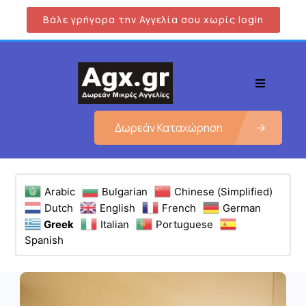
Βάλε γρήγορα την Αγγελία σου χωρίς login
Δωρεάν Καταχώρηση
Arabic
Bulgarian
Chinese (Simplified)
Dutch
English
French
German
Greek
Italian
Portuguese
Spanish