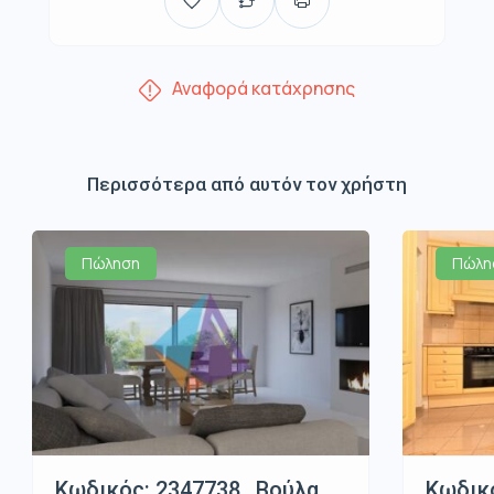
Αναφορά κατάχρησης
Περισσότερα από αυτόν τον χρήστη
Πώληση
Πώλη
Κωδικός: 2347738 , Βούλα ,
Κωδικό