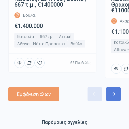
667 τ.μ., €1400000
Θρακομ
€1100
Βούλα,
Αχαρ
€1.400.000
€1.100
Κατοικία
667τ.μ.
Αττική
Κατοικί
Αθήνα - Νότια Προάστια
Βούλα
Αθήνα -
65 Προβολές
Εμφάνιση όλων
Παρόμοιες αγγελίες