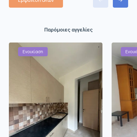
Εμφάνιση όλων
Παρόμοιες αγγελίες
Ενοικίαση
Ενοικ