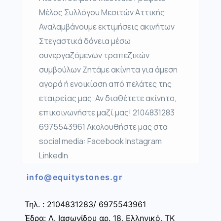
Μέλος Συλλόγου Μεσιτών Αττικής
Αναλαμβάνουμε εκτιμήσεις ακινήτων
Στεγαστικά δάνεια μέσω
συνεργαζόμενων τραπεζικών
συμβούλων Ζητάμε ακίνητα για άμεση
αγορά ή ενοικίαση από πελάτες της
εταιρείας μας. Αν διαθέτετε ακίνητο,
επικοινωνήστε μαζί μας! 2104831283
6975543961 Ακολουθήστε μας στα
social media: Facebook Instagram
LinkedIn
info@equitystones.gr
Τηλ. : 2104831283/ 6975543961
Έδρα: Λ. Ιασωνίδου αρ. 18, Ελληνικό, ΤΚ