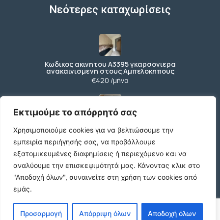
Νεότερες καταχωρίσεις
Κωδικος ακινητου Α3395 γκαρσονιερα
ανακαινισμενη στους Αμπελοκηπους
€420 /μήνα
Εκτιμούμε το απόρρητό σας
Κωδικος ακινητου Β4104 διαμερισμα στους
Χρησιμοποιούμε cookies για να βελτιώσουμε την
Αμπελοκηπους
€550 /μήνα
εμπειρία περιήγησής σας, να προβάλλουμε
εξατομικευμένες διαφημίσεις ή περιεχόμενο και να
αναλύουμε την επισκεψιμότητά μας.
Κάνοντας κλικ στο
"Αποδοχή όλων", συναινείτε στη χρήση των cookies από
Κωδικος ακινητου 21490 διαμερισμα στην
εμάς.
Ν.Πολιτεια Ευοσμου
€169.000
Προσαρμογή
Απόρριψη όλων
Αποδοχή όλων