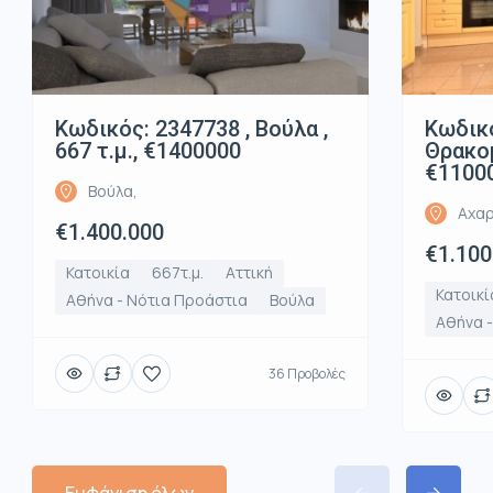
Κωδικός: 2347738 , Βούλα ,
Κωδικό
667 τ.μ., €1400000
Θρακομ
€1100
Βούλα,
Αχαρ
€1.400.000
€1.100
Κατοικία
667τ.μ.
Αττική
Κατοικί
Αθήνα - Νότια Προάστια
Βούλα
Αθήνα -
36 Προβολές