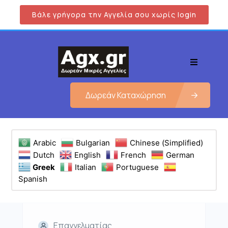
Βάλε γρήγορα την Αγγελία σου χωρίς login
Δωρεάν Καταχώρηση
Arabic
Bulgarian
Chinese (Simplified)
Dutch
English
French
German
Greek
Italian
Portuguese
Spanish
Επαγγελματίας