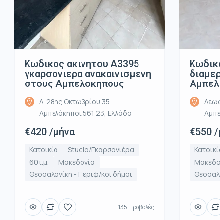
Κωδικ
Κωδικος ακινητου Α3395
διαμε
γκαρσονιερα ανακαινισμενη
Αμπελ
στους Αμπελοκηπους
Λεωφ
Λ. 28ης Οκτωβρίου 35,
Αμπε
Αμπελόκηποι 561 23, Ελλάδα
€550 /
€420 /μήνα
Κατοικί
Κατοικία
Studio/Γκαρσονιέρα
Μακεδο
60τ.μ.
Μακεδονία
Θεσσαλο
Θεσσαλονίκη - Περιφ/κοί δήμοι
135 Προβολές