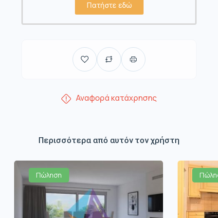
Πατήστε εδώ
Αναφορά κατάχρησης
Περισσότερα από αυτόν τον χρήστη
Πώληση
Πώλη