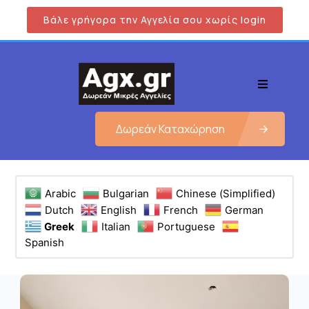
Βάλε γρήγορα την Αγγελία σου χωρίς login
Δωρεάν Καταχώρηση
Arabic
Bulgarian
Chinese (Simplified)
Dutch
English
French
German
Greek
Italian
Portuguese
Spanish