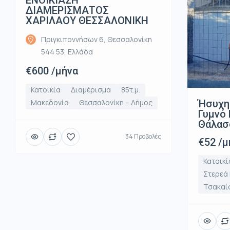
ΔΙΑΜΕΡΙΣΜΑΤΟΣ
ΧΑΡΙΛΑΟΥ ΘΕΣΣΑΛΟΝΙΚΗ
Πριγκιποννήσων 6, Θεσσαλονίκη
544 53, Ελλάδα
€600 /μήνα
Κατοικία
Διαμέρισμα
85τ.μ.
Ήσυχη
Μακεδονία
Θεσσαλονίκη – Δήμος
Γυμνό 
Θάλασ
34 Προβολές
€52 /μ
Κατοικί
Στερεά
Τσακαί