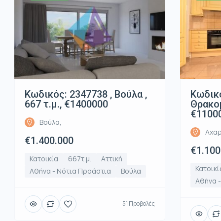
Κωδικός: 2347738 , Βούλα ,
Κωδικό
667 τ.μ., €1400000
Θρακομ
€1100
Βούλα,
Αχαρ
€1.400.000
€1.100
Κατοικία
667τ.μ.
Αττική
Κατοικί
Αθήνα - Νότια Προάστια
Βούλα
Αθήνα -
51 Προβολές