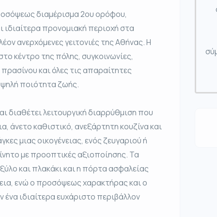
ροσόψεως διαμέρισμα 2ου ορόφου,
και ιδιαίτερα προνομιακή περιοχή στα
λέον ανερχόμενες γειτονιές της Αθήνας. Η
σύμ
το κέντρο της πόλης, συγκοινωνίες,
 πρασίνου και όλες τις απαραίτητες
ψηλή ποιότητα ζωής.
αι διαθέτει λειτουργική διαρρύθμιση που
, άνετο καθιστικό, ανεξάρτητη κουζίνα και
γκες μιας οικογένειας, ενός ζευγαριού ή
κίνητο με προοπτικές αξιοποίησης. Τα
ξύλο και πλακάκι και η πόρτα ασφαλείας
εια, ενώ ο προσόψεως χαρακτήρας και ο
 ένα ιδιαίτερα ευχάριστο περιβάλλον