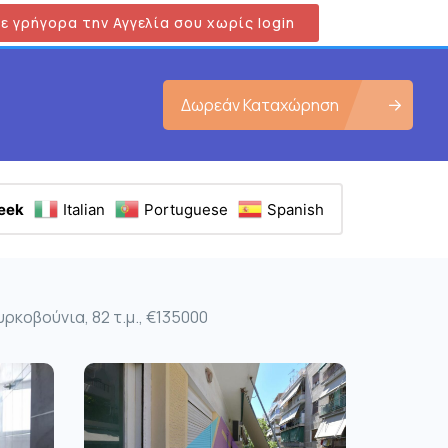
ε γρήγορα την Αγγελία σου χωρίς login
Δωρεάν Καταχώρηση
eek
Italian
Portuguese
Spanish
ρκοβούνια, 82 τ.μ., €135000