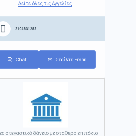
Δείτε όλες τις Αγγελίες
2104831283
Chat
Στείλτε Email
ες στεγαστικό δάνειο με σταθερό επιτόκιο