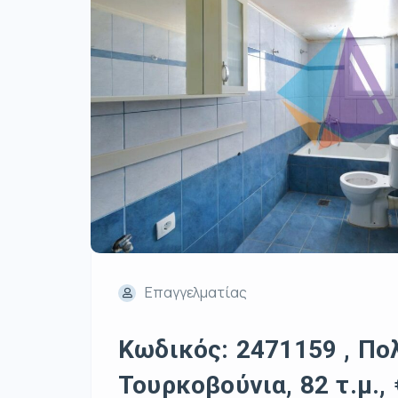
Επαγγελματίας
Κωδικός: 2471159 , Π
Τουρκοβούνια, 82 τ.μ.,