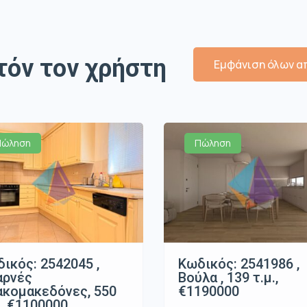
τόν τον χρήστη
Εμφάνιση όλων απ
Πώληση
Πώληση
ικός: 2542045 ,
Κωδικός: 2541986 ,
αρνές
Βούλα , 139 τ.μ.,
κομακεδόνες, 550
€1190000
., €1100000