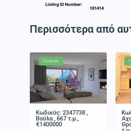
Listing ID Number:
181414
Περισσότερα από αυ
Πώληση
Κωδικός: 2347738 ,
Κωδ
Βούλα , 667 τ.μ.,
Αχ
€1400000
Θρα
τ.μ