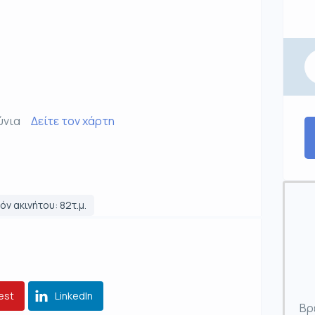
ύνια
Δείτε τον χάρτη
ν ακινήτου: 82τ.μ.
est
LinkedIn
Βρ