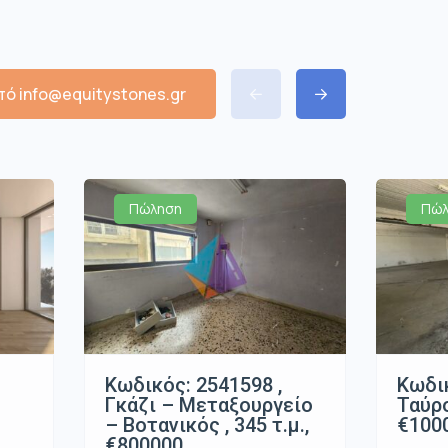
ό info@equitystones.gr
Πώληση
Πώλ
Κωδικός: 2541598 ,
Κωδικ
Γκάζι – Μεταξουργείο
Ταύρο
– Βοτανικός , 345 τ.μ.,
€100
€800000