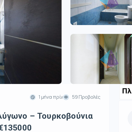
Πλ
1 μήνα πρίν
59 Προβολές
ολύγωνο – Τουρκοβούνια
 €135000