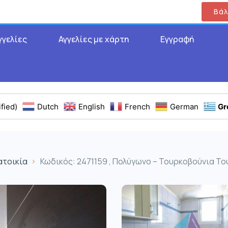
Βάλ
γγελίες
Αγγελίες με χάρτη
Εγγραφή
fied)
Dutch
English
French
German
Gr
ατοικία
Κωδικός: 2471159 , Πολύγωνο – Τουρκοβούνια Του