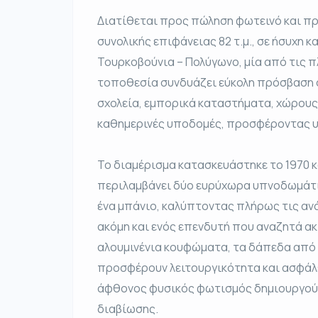
Διατίθεται προς πώληση φωτεινό και π
συνολικής επιφάνειας 82 τ.μ., σε ήσυχη 
Τουρκοβούνια – Πολύγωνο, μία από τις π
τοποθεσία συνδυάζει εύκολη πρόσβαση σ
σχολεία, εμπορικά καταστήματα, χώρους
καθημερινές υποδομές, προσφέροντας υ
Το διαμέρισμα κατασκευάστηκε το 1970 κ
περιλαμβάνει δύο ευρύχωρα υπνοδωμάτια
ένα μπάνιο, καλύπτοντας πλήρως τις ανά
ακόμη και ενός επενδυτή που αναζητά α
αλουμινένια κουφώματα, τα δάπεδα από 
προσφέρουν λειτουργικότητα και ασφάλ
άφθονος φυσικός φωτισμός δημιουργούν
διαβίωσης.