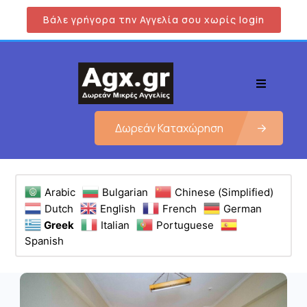
Βάλε γρήγορα την Αγγελία σου χωρίς login
Δωρεάν Καταχώρηση
Arabic
Bulgarian
Chinese (Simplified)
Dutch
English
French
German
Greek
Italian
Portuguese
Spanish