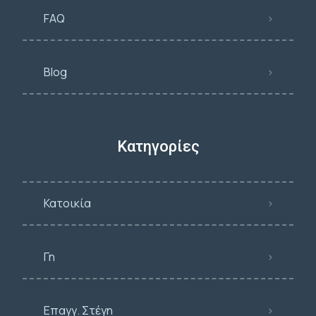
FAQ
Blog
Κατηγορίες
Κατοικία
Γη
Επαγγ. Στέγη