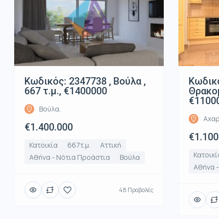
Κωδικός: 2347738 , Βούλα ,
Κωδικό
667 τ.μ., €1400000
Θρακομ
€1100
Βούλα,
Αχαρ
€1.400.000
€1.100
Κατοικία
667τ.μ.
Αττική
Κατοικί
Αθήνα - Νότια Προάστια
Βούλα
Αθήνα -
48 Προβολές