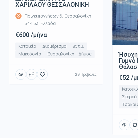
ΧΑΡΙΛΑΟΥ ΘΕΣΣΑΛΟΝΙΚΗ
Πριγκιποννήσων 6, Θεσσαλονίκη
544 53, Ελλάδα
€600 /μήνα
Κατοικία
Διαμέρισμα
85τ.μ.
Ήσυχη
Μακεδονία
Θεσσαλονίκη – Δήμος
Γυμνό 
Θάλασ
29 Προβολές
€52 /μ
Κατοικί
Στερεά
Τσακαί