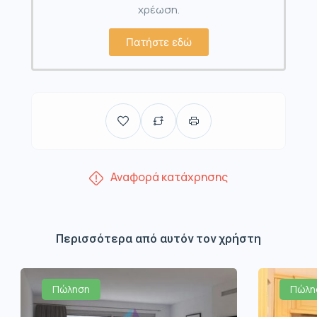
χρέωση.
Πατήστε εδώ
Αναφορά κατάχρησης
Περισσότερα από αυτόν τον χρήστη
Πώληση
Πώλη