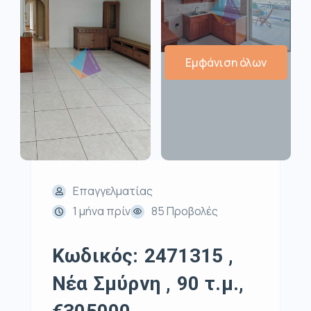
Εμφάνιση όλων
Επαγγελματίας
1 μήνα πρίν
85 Προβολές
Κωδικός: 2471315 ,
Νέα Σμύρνη , 90 τ.μ.,