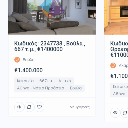
Κωδικός: 2347738 , Βούλα ,
Κωδικό
667 τ.μ., €1400000
Θρακομ
€1100
Βούλα,
Αχαρ
€1.400.000
€1.100
Κατοικία
667τ.μ.
Αττική
Κατοικί
Αθήνα - Νότια Προάστια
Βούλα
Αθήνα -
52 Προβολές