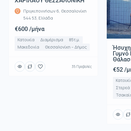
ΧΑΡΙΛΑΟΥ ΘΕΣΣΑΛΟΝΙΚΗ
Πριγκιποννήσων 6, Θεσσαλονίκη
544 53, Ελλάδα
€600 /μήνα
Κατοικία
Διαμέρισμα
85τ.μ.
Ήσυχη
Μακεδονία
Θεσσαλονίκη – Δήμος
Γυμνό 
Θάλασ
35 Προβολές
€52 /μ
Κατοικί
Στερεά
Τσακαί