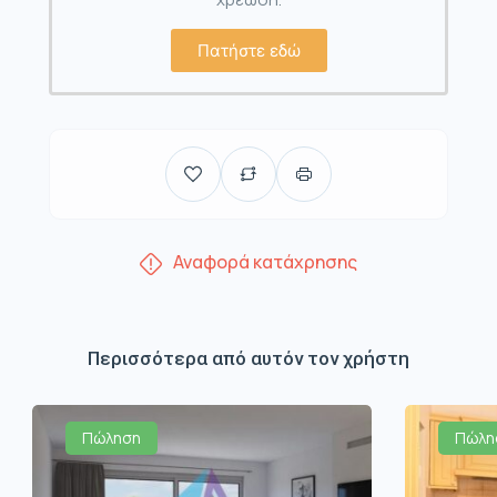
Πατήστε εδώ
Αναφορά κατάχρησης
Περισσότερα από αυτόν τον χρήστη
Πώληση
Πώλη