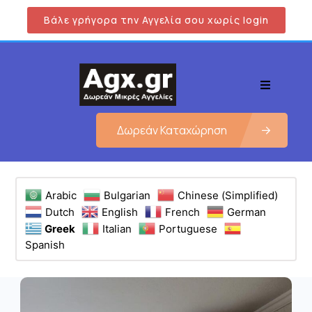
Βάλε γρήγορα την Αγγελία σου χωρίς login
Δωρεάν Καταχώρηση
Arabic
Bulgarian
Chinese (Simplified)
Dutch
English
French
German
Greek
Italian
Portuguese
Spanish