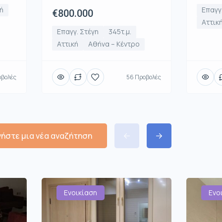
ή
Επαγγ
€800.000
Αττικ
Επαγγ. Στέγη
345τ.μ.
Αττική
Αθήνα – Κέντρο
οβολές
56 Προβολές
νήστε μια νέα αναζήτηση
Ενοικίαση
Ενο