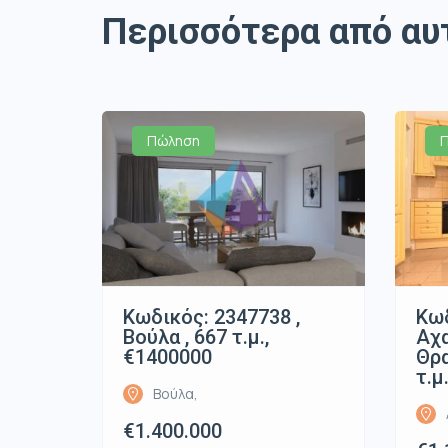
Περισσότερα από αυ
Πώληση
Κωδικός: 2347738 ,
Κωδ
Βούλα , 667 τ.μ.,
Αχ
€1400000
Θρα
τ.μ
Βούλα,
€1.400.000