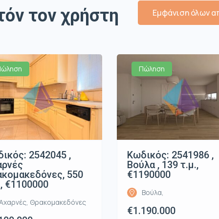
τόν τον χρήστη
Εμφάνιση όλων απ
Πώληση
Πώληση
ικός: 2542045 ,
Κωδικός: 2541986 ,
αρνές
Βούλα , 139 τ.μ.,
κομακεδόνες, 550
€1190000
., €1100000
Βούλα,
Αχαρνές, Θρακομακεδόνες
€1.190.000