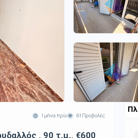
Πλ
1 μήνα πρίν
61 Προβολές
υδαλλός , 90 τ.μ., €600