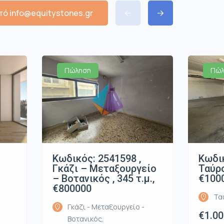
ό info@equitystones.gr
Πώληση
Πώλ
Κωδικός: 2541598 ,
Κωδικ
Γκάζι – Μεταξουργείο
Ταύρο
– Βοτανικός , 345 τ.μ.,
€100
€800000
Τα
Γκάζι - Μεταξουργείο -
€1.00
Βοτανικός,