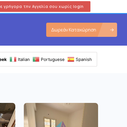
ε γρήγορα την Αγγελία σου χωρίς login
Δωρεάν Καταχώρηση
eek
Italian
Portuguese
Spanish