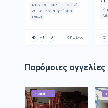
€1.
Κατοικία
667τ.μ.
Αττική
Κατ
Αθήνα - Νότια Προάστια
Αθή
Βούλα
53 Προβολές
Παρόμοιες αγγελίες
Ενοικίαση
Ε