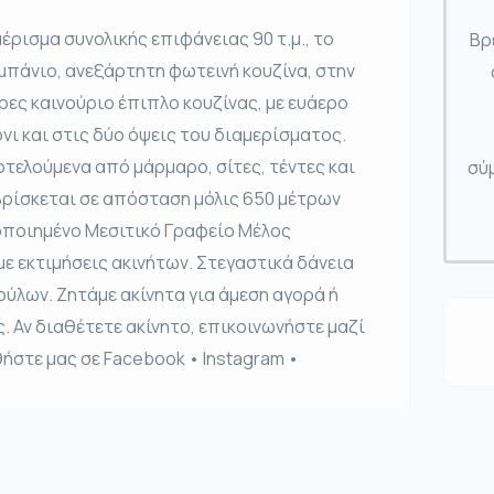
ρισμα συνολικής επιφάνειας 90 τ.μ., το
Βρ
μπάνιο, ανεξάρτητη φωτεινή κουζίνα, στην
ες καινούριο έπιπλο κουζίνας, με ευάερο
νι και στις δύο όψεις του διαμερίσματος.
τελούμενα από μάρμαρο, σίτες, τέντες και
σύμ
Βρίσκεται σε απόσταση μόλις 650 μέτρων
οποιημένο Μεσιτικό Γραφείο Μέλος
ε εκτιμήσεις ακινήτων. Στεγαστικά δάνεια
λων. Ζητάμε ακίνητα για άμεση αγορά ή
. Αν διαθέτετε ακίνητο, επικοινωνήστε μαζί
ήστε μας σε Facebook • Instagram •