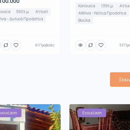
100.000
Κατοικία
139τ.μ.
Αττικ
οικία
550τ.μ.
Αττική
Αθήνα - Νότια Προάστια
να - Δυτικά Προάστια
Βούλα
61 Προβολές
53 Πρ
Ξεκι
νοικίαση
Ενοικίαση