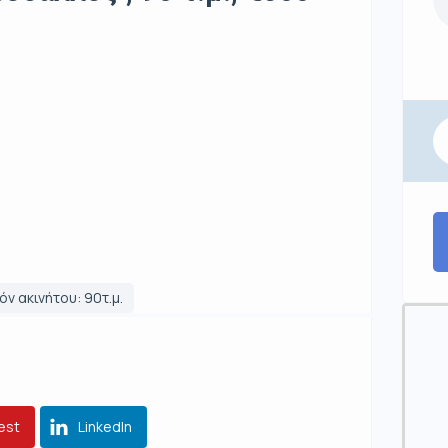
ν ακινήτου: 90τ.μ.
est
LinkedIn