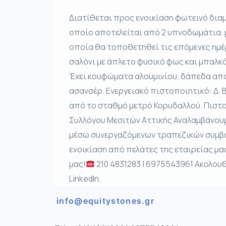
Διατίθεται προς ενοικίαση φωτεινό διαμέ
οποίο αποτελείται από 2 υπνοδωμάτια, 
οποία θα τοποθετηθεί τις επόμενες ημέρ
σαλόνι με άπλετο φυσικό φως και μπαλκό
Έχει κουφώματα αλουμινίου, δάπεδα απο
ασανσέρ. Ενεργειακό πιστοποιητικό: Δ. 
από το σταθμό μετρό Κορυδαλλού. Πιστ
Συλλόγου Μεσιτών Αττικής Αναλαμβάνουμ
μέσω συνεργαζόμενων τραπεζικών συμβού
ενοικίαση από πελάτες της εταιρείας μας
μας!
210 4831283 | 6975543961 Ακολουθ
LinkedIn.
info@equitystones.gr