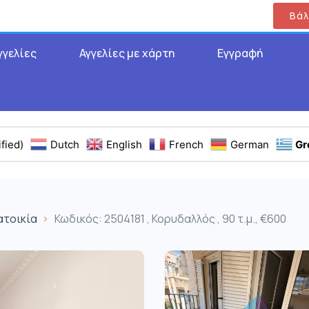
Βάλ
γγελίες
Αγγελίες με χάρτη
Εγγραφή
fied)
Dutch
English
French
German
Gr
ατοικία
Κωδικός: 2504181 , Κορυδαλλός , 90 τ.μ., €600