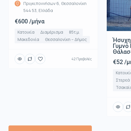
Πριγκιποννήσων 6, Θεσσαλονίκη
544 53, Ελλάδα
€600 /μήνα
Κατοικία
Διαμέρισμα
85τ.μ.
Ήσυχη
Μακεδονία
Θεσσαλονίκη – Δήμος
Γυμνό 
Θάλασ
42 Προβολές
€52 /μ
Κατοικί
Στερεά
Τσακαί