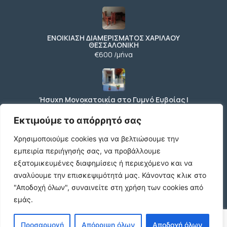
ΕΝΟΙΚΙΑΣΗ ΔΙΑΜΕΡΙΣΜΑΤΟΣ ΧΑΡΙΛΑΟΥ
ΘΕΣΣΑΛΟΝΙΚΗ
€600 /μήνα
Ήσυχη Μονοκατοικία στο Γυμνό Ευβοίας |
Κοντά σε Θάλασσα & Βουνό
€52 /μήνα
Εκτιμούμε το απόρρητό σας
Χρησιμοποιούμε cookies για να βελτιώσουμε την
εμπειρία περιήγησής σας, να προβάλλουμε
ΕΝΟΙΚΙΑΣΗ ΔΙΑΜΕΡΙΣΜΑΤΟΣ ΧΑΡΙΛΑΟΥ
εξατομικευμένες διαφημίσεις ή περιεχόμενο και να
ΘΕΣΣΑΛΟΝΙΚΗ
αναλύουμε την επισκεψιμότητά μας.
Κάνοντας κλικ στο
€600 /μήνα
"Αποδοχή όλων", συναινείτε στη χρήση των cookies από
εμάς.
Κωδικος ακινητου Μ480 καταστημα στον
Προσαρμογή
Απόρριψη όλων
Αποδοχή όλων