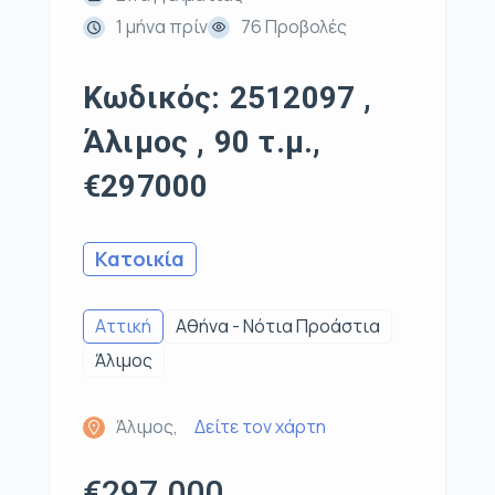
1 μήνα πρίν
76 Προβολές
Κωδικός: 2512097 ,
Άλιμος , 90 τ.μ.,
€297000
Κατοικία
Αττική
Αθήνα - Νότια Προάστια
Άλιμος
Άλιμος,
Δείτε τον χάρτη
€297.000