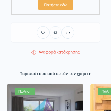
Πατήστε εδώ
Αναφορά κατάχρησης
Περισσότερα από αυτόν τον χρήστη
Πώληση
Πώλη