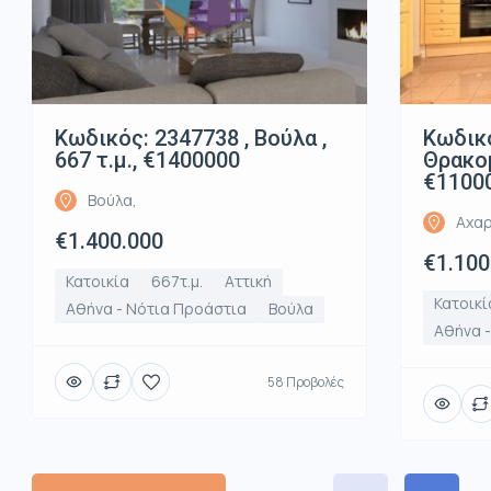
Κωδικός: 2347738 , Βούλα ,
Κωδικό
667 τ.μ., €1400000
Θρακομ
€1100
Βούλα,
Αχαρ
€1.400.000
€1.100
Κατοικία
667τ.μ.
Αττική
Κατοικί
Αθήνα - Νότια Προάστια
Βούλα
Αθήνα -
58 Προβολές