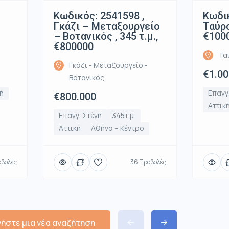
Κωδικός: 2541598 ,
Κωδικ
Γκάζι – Μεταξουργείο
Ταύρο
– Βοτανικός , 345 τ.μ.,
€100
€800000
Τα
Γκάζι - Μεταξουργείο -
€1.00
Βοτανικός,
ή
Επαγγ
€800.000
Αττικ
Επαγγ. Στέγη
345τ.μ.
Αττική
Αθήνα – Κέντρο
οβολές
36 Προβολές
νήστε μια νέα αναζήτηση