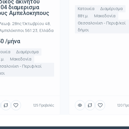
ικος ακινητου
04 διαμερισμα
Κατοικία
Διαμέρισμα
ους Αμπελοκηπους
88τ.μ.
Μακεδονία
Θεσσαλονίκη - Περιφ/κοί
Λεωφ. 28ης Ὀκτωβρίου 48,
δήμοι
Αμπελόκηποι 561 23, Ελλάδα
0 /μήνα
οικία
Διαμέρισμα
.μ.
Μακεδονία
σαλονίκη - Περιφ/κοί
μοι
125 Προβολές
120 Πρ