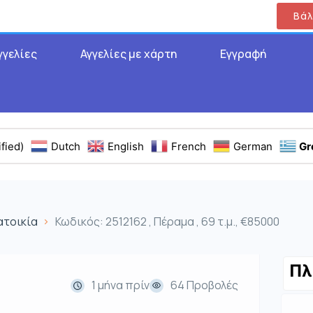
Βάλ
γγελίες
Αγγελίες με χάρτη
Εγγραφή
fied)
Dutch
English
French
German
Gr
ατοικία
Κωδικός: 2512162 , Πέραμα , 69 τ.μ., €85000
Πλ
1 μήνα πρίν
64 Προβολές