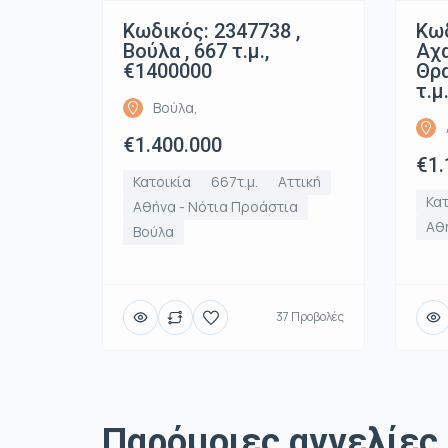
Κωδικός: 2347738 ,
Κωδ
Βούλα , 667 τ.μ.,
Αχ
€1400000
Θρα
τ.μ
Βούλα,
€1.400.000
€1.
Κατοικία
667τ.μ.
Αττική
Κατ
Αθήνα - Νότια Προάστια
Αθή
Βούλα
37 Προβολές
Παρόμοιες αγγελίες