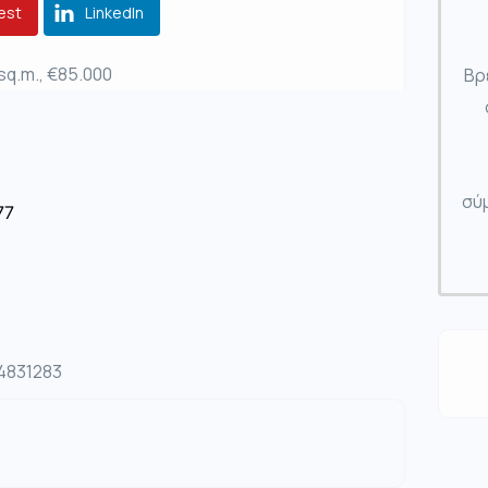
est
LinkedIn
sq.m., €85.000
Βρ
σύμ
77
04831283