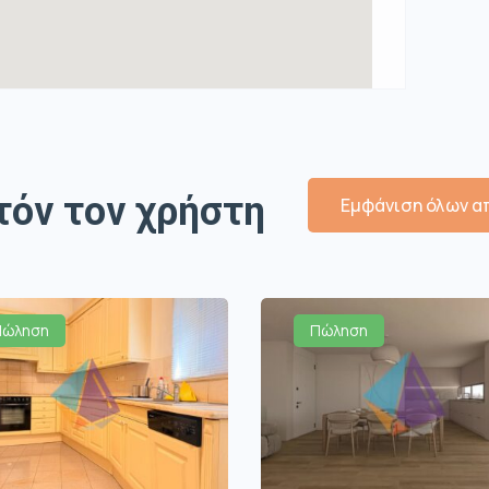
τόν τον χρήστη
Εμφάνιση όλων απ
Πώληση
Πώληση