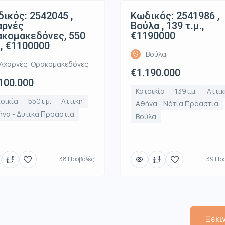
ικός: 2542045 ,
Κωδικός: 2541986 ,
αρνές
Βούλα , 139 τ.μ.,
κομακεδόνες, 550
€1190000
., €1100000
Βούλα,
Αχαρνές, Θρακομακεδόνες
€1.190.000
100.000
Κατοικία
139τ.μ.
Αττικ
οικία
550τ.μ.
Αττική
Αθήνα - Νότια Προάστια
να - Δυτικά Προάστια
Βούλα
38 Προβολές
39 Πρ
Ξεκι