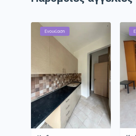
Ενοικίαση
Ε