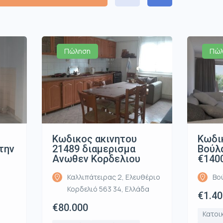
Πώληση
Πώλ
Κωδικος ακινητου
Κωδικ
την
21489 διαμερισμα
Βούλα
υ
Ανωθεν Κορδελιου
€140
Καλλιπάτειρας 2, Ελευθέριο
Βο
Κορδελιό 563 34, Ελλάδα
€1.40
€80.000
Κατοι