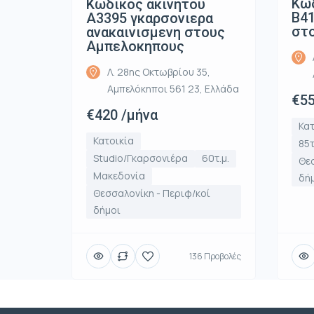
Κωδ
Κωδικος ακινητου
Β41
Α3395 γκαρσονιερα
στ
ανακαινισμενη στους
Αμπελοκηπους
Λ. 28ης Οκτωβρίου 35,
Αμπελόκηποι 561 23, Ελλάδα
€55
€420 /μήνα
Κατ
Κατοικία
85τ
Studio/Γκαρσονιέρα
60τ.μ.
Θεσ
Μακεδονία
δή
Θεσσαλονίκη - Περιφ/κοί
δήμοι
136 Προβολές