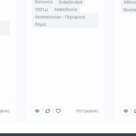
Κατοικία
Διαμέρισμα
Αθήνα
100τ.μ.
Μακεδονία
Βούλα
Θεσσαλονίκη - Περιφ/κοί
δήμοι
οβολές
150 Προβολές