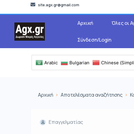
site.agx.gr@gmail.com
Αρχική
Όλες οι Α
Σύνδεση/Login
Arabic
Bulgarian
Chinese (Simpli
Αρχική
Αποτελέσματα αναζήτησης
Κ
Επαγγελματίας