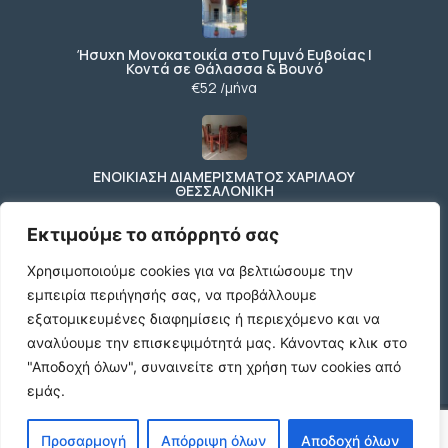
Ήσυχη Μονοκατοικία στο Γυμνό Ευβοίας |
Κοντά σε Θάλασσα & Βουνό
€52 /μήνα
ΕΝΟΙΚΙΑΣΗ ΔΙΑΜΕΡΙΣΜΑΤΟΣ ΧΑΡΙΛΑΟΥ
ΘΕΣΣΑΛΟΝΙΚΗ
€600 /μήνα
Εκτιμούμε το απόρρητό σας
Χρησιμοποιούμε cookies για να βελτιώσουμε την
εμπειρία περιήγησής σας, να προβάλλουμε
Κωδικος ακινητου Μ480 καταστημα στον
Ευοσμο
εξατομικευμένες διαφημίσεις ή περιεχόμενο και να
€500 /μήνα
αναλύουμε την επισκεψιμότητά μας.
Κάνοντας κλικ στο
"Αποδοχή όλων", συναινείτε στη χρήση των cookies από
εμάς.
© 2026 agx.gr. All rights reserved.
Προσαρμογή
Απόρριψη όλων
Αποδοχή όλων