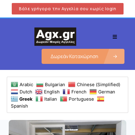
Βάλε γρήγορα την Αγγελία σου χωρίς login
Δωρεάν Καταχώρηση
Arabic
Bulgarian
Chinese (Simplified)
Dutch
English
French
German
Greek
Italian
Portuguese
Spanish