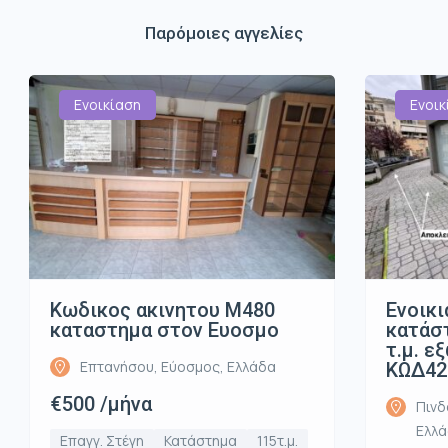
Παρόμοιες αγγελίες
Ενοικίαση
Ενοικ
Κωδικος ακινητου Μ480
Ενοικι
καταστημα στον Ευοσμο
κατάστ
τ.μ. ε
Επτανήσου, Εύοσμος, Ελλάδα
ΚΩΔ42
€500 /μήνα
Πινδ
Ελλ
Επαγγ. Στέγη
Κατάστημα
115τ.μ.