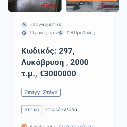
Επαγγελματίας
10 μήνες πρίν
128 Προβολές
Κωδικός: 297,
Λυκόβρυση , 2000
τ.μ., €3000000
Επαγγ. Στέγη
Αττική
Στερεά Ελλάδα
Λυκόβρυση,
Δείτε τον χάρτη