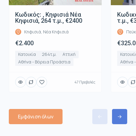
Κωδικός: , Κηφισιά Νέα
Κωδικό
Κηφισιά, 264 τ.μ., €2400
τ.μ., 
Κηφισιά, Νέα Κηφισιά
Πεύκ
€2.400
€325.
Κατοικία
264τ.μ.
Αττική
Κατοικί
Αθήνα - Βόρεια Προάστια
Αθήνα 
47 Προβολές
Εμφάνιση όλων