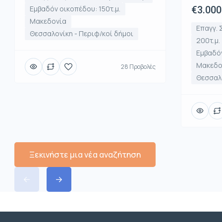
Εμβαδόν οικοπέδου: 150τ.μ.
€3.000
Μακεδονία
Επαγγ. 
Θεσσαλονίκη - Περιφ/κοί δήμοι
200τ.μ.
Εμβαδόν
Μακεδο
28 Προβολές
Θεσσαλο
Ξεκινήστε μια νέα αναζήτηση