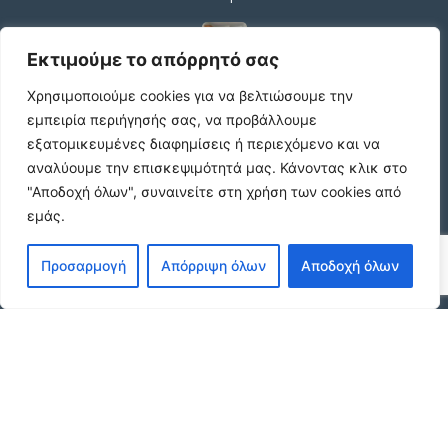
Εκτιμούμε το απόρρητό σας
Κωδικος ακινητου Β4104 διαμερισμα στους
Χρησιμοποιούμε cookies για να βελτιώσουμε την
Αμπελοκηπους
€550 /μήνα
εμπειρία περιήγησής σας, να προβάλλουμε
εξατομικευμένες διαφημίσεις ή περιεχόμενο και να
αναλύουμε την επισκεψιμότητά μας.
Κάνοντας κλικ στο
"Αποδοχή όλων", συναινείτε στη χρήση των cookies από
Κωδικος ακινητου 21490 διαμερισμα στην
εμάς.
Ν.Πολιτεια Ευοσμου
€169.000
Προσαρμογή
Απόρριψη όλων
Αποδοχή όλων
Κωδικος ακινητου 21489 διαμερισμα Ανωθεν
Κορδελιου
€80.000