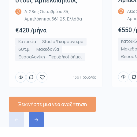
Αμπελ
στους Αμπελοκηπους
Λεωφ
Λ. 28ης Οκτωβρίου 35,
Αμπε
Αμπελόκηποι 561 23, Ελλάδα
€550 /
€420 /μήνα
Κατοικί
Κατοικία
Studio/Γκαρσονιέρα
Μακεδο
60τ.μ.
Μακεδονία
Θεσσαλο
Θεσσαλονίκη - Περιφ/κοί δήμοι
136 Προβολές
Ξεκινήστε μια νέα αναζήτηση