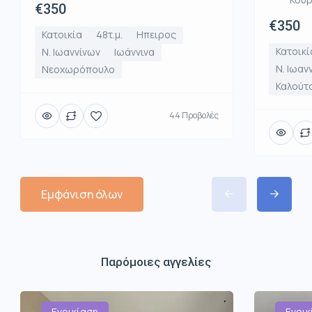
€350
€350
Κατοικία
48τ.μ.
Ηπειρος
Κατοικί
Ν. Ιωαννίνων
Ιωάννινα
Ν. Ιωαν
Νεοχωρόπουλο
Καλούτ
44 Προβολές
Εμφάνιση όλων
Παρόμοιες αγγελίες
Ενοικίαση
Ενοικ