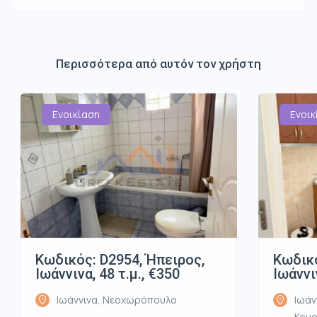
Περισσότερα από αυτόν τον χρήστη
Ενοικίαση
Ενοικ
Κωδικός: D2954, Ήπειρος,
Κωδικό
Ιωάννινα, 48 τ.μ., €350
Ιωάννι
Ιωάννινα, Νεοχωρόπουλο
Ιωάν
Κου