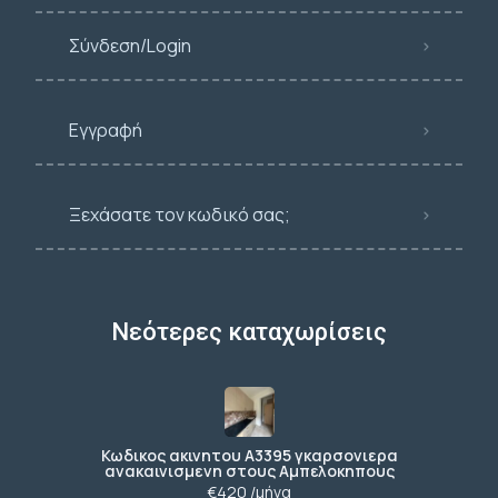
Σύνδεση/Login
Εγγραφή
Ξεχάσατε τον κωδικό σας;
Νεότερες καταχωρίσεις
Κωδικος ακινητου Α3395 γκαρσονιερα
ανακαινισμενη στους Αμπελοκηπους
€420 /μήνα