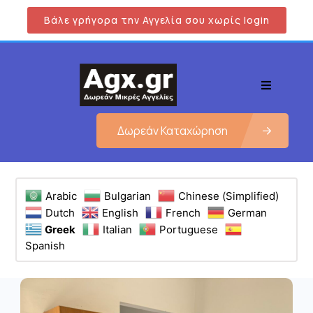
Βάλε γρήγορα την Αγγελία σου χωρίς login
Δωρεάν Καταχώρηση
Arabic
Bulgarian
Chinese (Simplified)
Dutch
English
French
German
Greek
Italian
Portuguese
Spanish