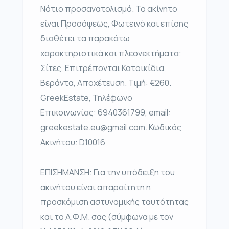
Νότιο προσανατολισμό. Το ακίνητο
είναι Προσόψεως, Φωτεινό και επίσης
διαθέτει τα παρακάτω
χαρακτηριστικά και πλεονεκτήματα:
Σίτες, Επιτρέπονται Κατοικίδια,
Βεράντα, Αποχέτευση. Τιμή: €260.
GreekEstate, Τηλέφωνο
Επικοινωνίας: 6940361799, email:
greekestate.eu@gmail.com. Κωδικός
Ακινήτου: D10016
ΕΠΙΣΗΜΑΝΣΗ: Για την υπόδειξη του
ακινήτου είναι απαραίτητη η
προσκόμιση αστυνομικής ταυτότητας
και το Α.Φ.Μ. σας (σύμφωνα με τον