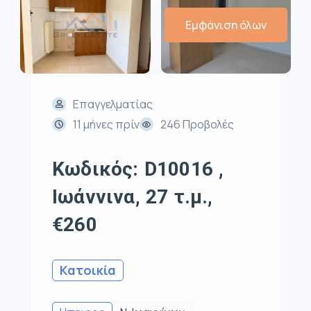
Εμφάνιση όλων
Επαγγελματίας
11 μήνες πρίν
246 Προβολές
Κωδικός: D10016 ,
Ιωάννινα, 27 τ.μ.,
€260
Κατοικία