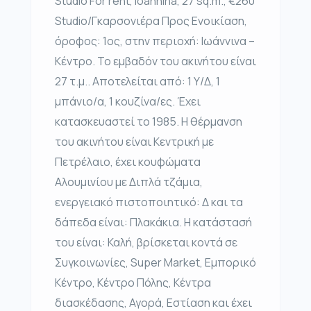
Studio For rent, Ioannina, 27 sq.m., €260
Studio/Γκαρσονιέρα Προς Ενοικίαση,
όροφος: 1ος, στην περιοχή: Ιωάννινα –
Κέντρο. Το εμβαδόν του ακινήτου είναι
27 τ.μ.. Αποτελείται από: 1 Υ/Δ, 1
μπάνιο/α, 1 κουζίνα/ες. Έχει
κατασκευαστεί το 1985. Η θέρμανση
του ακινήτου είναι Κεντρική με
Πετρέλαιο, έχει κουφώματα
Αλουμινίου με Διπλά τζάμια,
ενεργειακό πιστοποιητικό: Δ και τα
δάπεδα είναι: Πλακάκια. Η κατάστασή
του είναι: Καλή, βρίσκεται κοντά σε
Συγκοινωνίες, Super Market, Εμπορικό
Κέντρο, Κέντρο Πόλης, Κέντρα
διασκέδασης, Αγορά, Εστίαση και έχει