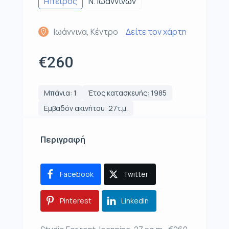
Ηπειρος
Ν. Ιωαννίνων
Ιωάννινα, Κέντρο
Δείτε τον χάρτη
€260
Μπάνια: 1
Έτος κατασκευής: 1985
Εμβαδόν ακινήτου: 27τ.μ.
Περιγραφή
Facebook
Twitter
Pinterest
LinkedIn