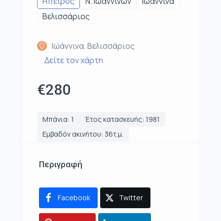
Ηπειρος
Ν. Ιωαννίνων
Ιωάννινα
Βελισσάριος
Ιωάννινα, Βελισσάριος
Δείτε τον χάρτη
€280
Μπάνια: 1
Έτος κατασκευής: 1981
Εμβαδόν ακινήτου: 36τ.μ.
Περιγραφή
Facebook
Twitter