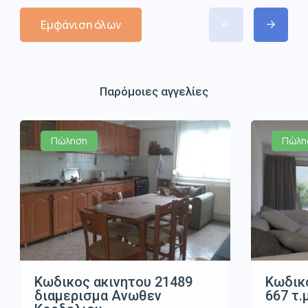
Εμφάνιση όλων
Παρόμοιες αγγελίες
Πώληση
Πώλη
Κωδικος ακινητου 21489
Κωδικό
διαμερισμα Ανωθεν
667 τ.