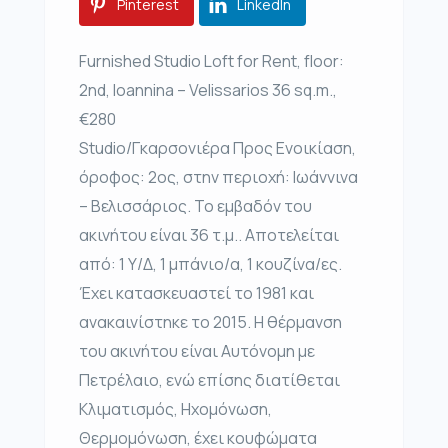
Pinterest
LinkedIn
Furnished Studio Loft for Rent, floor:
2nd, Ioannina – Velissarios 36 sq.m.,
€280
Studio/Γκαρσονιέρα Προς Ενοικίαση,
όροφος: 2ος, στην περιοχή: Ιωάννινα
– Βελισσάριος. Το εμβαδόν του
ακινήτου είναι 36 τ.μ.. Αποτελείται
από: 1 Υ/Δ, 1 μπάνιο/α, 1 κουζίνα/ες.
Έχει κατασκευαστεί το 1981 και
ανακαινίστηκε το 2015. Η θέρμανση
του ακινήτου είναι Αυτόνομη με
Πετρέλαιο, ενώ επίσης διατίθεται
Κλιματισμός, Ηχομόνωση,
Θερμομόνωση, έχει κουφώματα