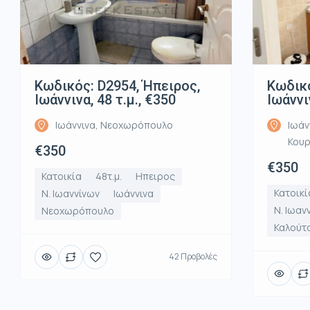
Κωδικός: D2954, Ήπειρος,
Κωδικό
Ιωάννινα, 48 τ.μ., €350
Ιωάννι
Ιωάννινα, Νεοχωρόπουλο
Ιωάν
Κου
€350
€350
Κατοικία
48τ.μ.
Ηπειρος
Κατοικί
Ν. Ιωαννίνων
Ιωάννινα
Ν. Ιωαν
Νεοχωρόπουλο
Καλούτ
42 Προβολές