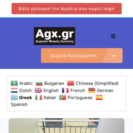
Βάλε γρήγορα την Αγγελία σου χωρίς login
Δωρεάν Καταχώρηση
Arabic
Bulgarian
Chinese (Simplified)
Dutch
English
French
German
Greek
Italian
Portuguese
Spanish