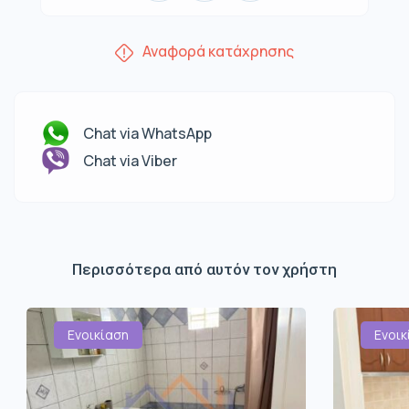
Αναφορά κατάχρησης
Chat via WhatsApp
Chat via Viber
Περισσότερα από αυτόν τον χρήστη
Ενοικίαση
Ενοικ