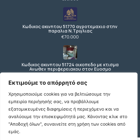
Κωδικος ακινητου 51770 αγροτεμαχιο στην
παραλια Ν.Τριγλιας
€70.000
Κωδικος ακινητου 51724 οικοπεδο με κτισμα
Ανωθεν περιφερειακου στον Ευοσμο
€150.000
Εκτιμούμε το απόρρητό σας
Χρησιμοποιούμε cookies για να βελτιώσουμε την
εμπειρία περιήγησής σας, να προβάλλουμε
Ενοικιάζεται ισόγειο κατάστημα 200 τ.μ. με
197 τ.μ. εξωτερικό χώρο ΚΩΔ4270
εξατομικευμένες διαφημίσεις ή περιεχόμενο και να
€3.000 /μήνα
αναλύουμε την επισκεψιμότητά μας.
Κάνοντας κλικ στο
"Αποδοχή όλων", συναινείτε στη χρήση των cookies από
εμάς.