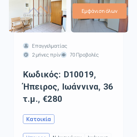
Εμφάνιση όλων
Επαγγελματίας
2 μήνες πρίν
70 Προβολές
Κωδικός: D10019,
Ήπειρος, Ιωάννινα, 36
τ.μ., €280
Κατοικία