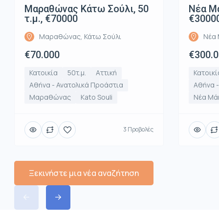
Μαραθώνας Κάτω Σούλι, 50
Νέα Μά
τ.μ., €70000
€3000
Μαραθώνας, Κάτω Σούλι
Νέα 
€70.000
€300.
Κατοικία
50τ.μ.
Αττική
Κατοικί
Αθήνα - Ανατολικά Προάστια
Αθήνα -
Μαραθώνας
Kato Souli
Νέα Μά
3 Προβολές
Ξεκινήστε μια νέα αναζήτηση