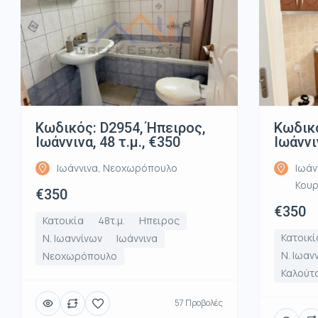
Κωδικός: D2954, Ήπειρος,
Κωδικό
Ιωάννινα, 48 τ.μ., €350
Ιωάννι
Ιωάννινα, Νεοχωρόπουλο
Ιωάν
Κου
€350
€350
Κατοικία
48τ.μ.
Ηπειρος
Κατοικί
Ν. Ιωαννίνων
Ιωάννινα
Ν. Ιωαν
Νεοχωρόπουλο
Καλούτ
57 Προβολές