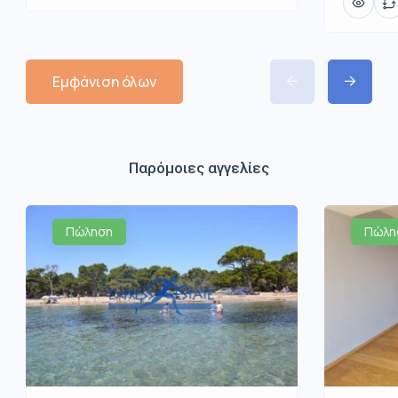
Εμφάνιση όλων
Παρόμοιες αγγελίες
Πώληση
Πώλη