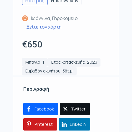
Ηπειρος
Ν. Ιωαννίνων
Ιωάννινα, Γηροκομείο
Δείτε τον χάρτη
€650
Μπάνια: 1
Έτος κατασκευής: 2023
Εμβαδόν ακινήτου: 38τ.μ.
Περιγραφή
Facebook
Twitter
Pinterest
LinkedIn