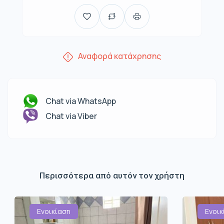
Αναφορά κατάχρησης
Chat via WhatsApp
Chat via Viber
Περισσότερα από αυτόν τον χρήστη
Ενοικίαση
Ενοικ