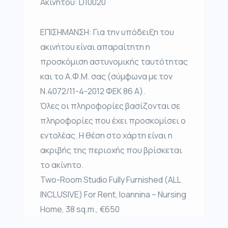
Ακινήτου: D10020
ΕΠΙΣΗΜΑΝΣΗ: Για την υπόδειξη του
ακινήτου είναι απαραίτητη η
προσκόμιση αστυνομικής ταυτότητας
και το Α.Φ.Μ. σας (σύμφωνα με τον
Ν.4072/11-4-2012 ΦΕΚ 86 Α).
Όλες οι πληροφορίες βασίζονται σε
πληροφορίες που έχει προσκομίσει ο
εντολέας. Η θέση στο χάρτη είναι η
ακριβής της περιοχής που βρίσκεται
το ακίνητο.
Two-Room Studio Fully Furnished (ALL
INCLUSIVE) For Rent, Ioannina – Nursing
Home, 38 sq.m., €650