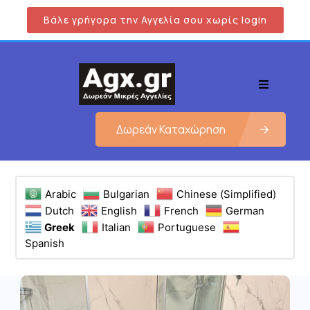
Βάλε γρήγορα την Αγγελία σου χωρίς login
Δωρεάν Καταχώρηση
Arabic
Bulgarian
Chinese (Simplified)
Dutch
English
French
German
Greek
Italian
Portuguese
Spanish