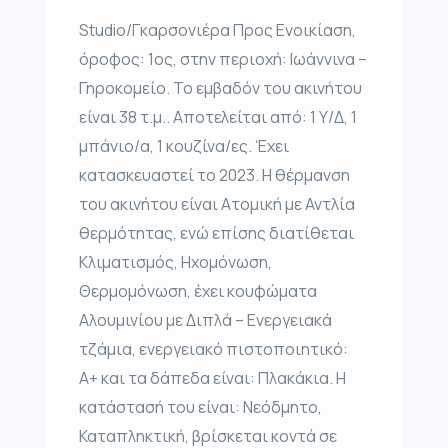
Studio/Γκαρσονιέρα Προς Ενοικίαση,
όροφος: 1ος, στην περιοχή: Ιωάννινα –
Γηροκομείο. Το εμβαδόν του ακινήτου
είναι 38 τ.μ.. Αποτελείται από: 1 Υ/Δ, 1
μπάνιο/α, 1 κουζίνα/ες. Έχει
κατασκευαστεί το 2023. Η θέρμανση
του ακινήτου είναι Ατομική με Αντλία
θερμότητας, ενώ επίσης διατίθεται
Κλιματισμός, Ηχομόνωση,
Θερμομόνωση, έχει κουφώματα
Αλουμινίου με Διπλά – Ενεργειακά
τζάμια, ενεργειακό πιστοποιητικό:
Α+ και τα δάπεδα είναι: Πλακάκια. Η
κατάστασή του είναι: Νεόδμητο,
Καταπληκτική, βρίσκεται κοντά σε